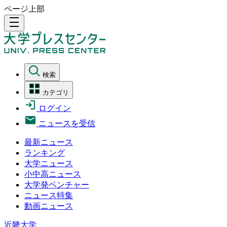
ページ上部
density_medium
検索
カテゴリ
ログイン
ニュースを受信
最新ニュース
ランキング
大学ニュース
小中高ニュース
大学発ベンチャー
ニュース特集
動画ニュース
近畿大学