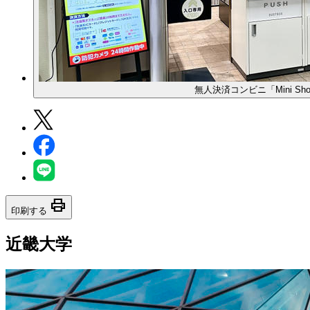
無人決済コンビニ「Mini Shop
print
印刷する
近畿大学