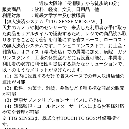
近鉄大阪線「長瀬駅」から徒歩約10分）
販売商品 ：飲料、軽食、文具、日用品 他
利用対象 ：近畿大学学生及び教職員
【無人決済システム「TTG-SENSE MICRO W」】
天井のカメラや棚のセンサーで、来店した利用者が手に取っ
た商品をリアルタイムで認識するため、レジでの商品読み取
りをすることなく会計を可能にする省スペース、ローコスト
の無人決済システムです。コンビニエンスストア、お土産・
雑貨店、オフィス（職域売店）での展開に加え、病院、ガソ
リンスタンド、工場の休憩室などにも設置可能な、事業者、
利用者の双方に利便性を提供する新たなソリューションで、
以下のようなメリットが挙げられます。
（1）室内に設置するだけで省スペースでの無人決済店舗の
運用が可能
（2）飲料、お菓子、雑貨、弁当など多種多様な商品の販売
が可能
（3）定額サブスクリプションサービスにて提供
（4）遠隔監視・コールセンターサービスによるお客様対応
や安全管理が可能
※ TTG-SENSEは、株式会社TOUCH TO GOの登録商標で
す。