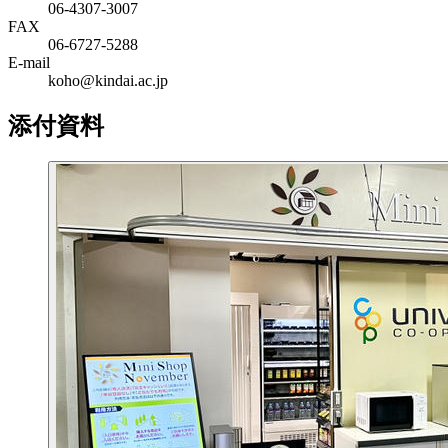
06‐4307‐3007
FAX
06‐6727‐5288
E-mail
koho@kindai.ac.jp
添付資料