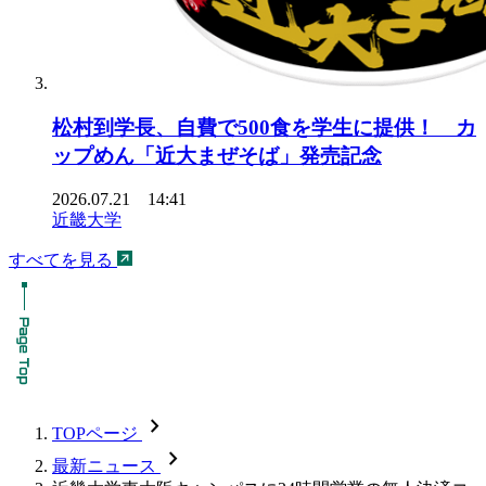
松村到学長、自費で500食を学生に提供！ カ
ップめん「近大まぜそば」発売記念
2026.07.21 14:41
近畿大学
すべてを見る
chevron_forward
TOPページ
chevron_forward
最新ニュース