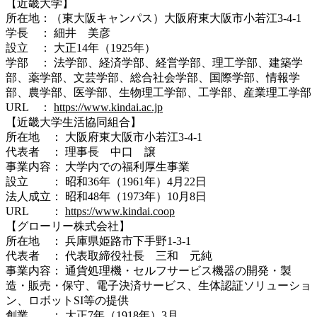
【近畿大学】
所在地：（東大阪キャンパス）大阪府東大阪市小若江3-4-1
学長 ： 細井 美彦
設立 ： 大正14年（1925年）
学部 ： 法学部、経済学部、経営学部、理工学部、建築学
部、薬学部、文芸学部、総合社会学部、国際学部、情報学
部、農学部、医学部、生物理工学部、工学部、産業理工学部
URL ：
https://www.kindai.ac.jp
【近畿大学生活協同組合】
所在地 ： 大阪府東大阪市小若江3-4-1
代表者 ： 理事長 中口 譲
事業内容： 大学内での福利厚生事業
設立 ： 昭和36年（1961年）4月22日
法人成立： 昭和48年（1973年）10月8日
URL ：
https://www.kindai.coop
【グローリー株式会社】
所在地 ： 兵庫県姫路市下手野1-3-1
代表者 ： 代表取締役社長 三和 元純
事業内容： 通貨処理機・セルフサービス機器の開発・製
造・販売・保守、電子決済サービス、生体認証ソリューショ
ン、ロボットSI等の提供
創業 ： 大正7年（1918年）3月