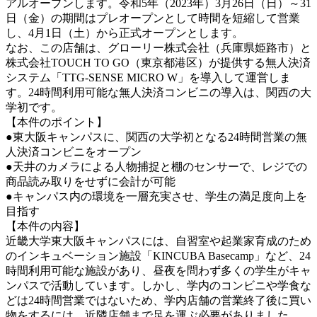
アルオープンします。令和5年（2023年）3月26日（日）～31
日（金）の期間はプレオープンとして時間を短縮して営業
し、4月1日（土）から正式オープンとします。
なお、この店舗は、グローリー株式会社（兵庫県姫路市）と
株式会社TOUCH TO GO（東京都港区）が提供する無人決済
システム「TTG-SENSE MICRO W」を導入して運営しま
す。24時間利用可能な無人決済コンビニの導入は、関西の大
学初です。
【本件のポイント】
●東大阪キャンパスに、関西の大学初となる24時間営業の無
人決済コンビニをオープン
●天井のカメラによる人物捕捉と棚のセンサーで、レジでの
商品読み取りをせずに会計が可能
●キャンパス内の環境を一層充実させ、学生の満足度向上を
目指す
【本件の内容】
近畿大学東大阪キャンパスには、自習室や起業家育成のため
のインキュベーション施設「KINCUBA Basecamp」など、24
時間利用可能な施設があり、昼夜を問わず多くの学生がキャ
ンパスで活動しています。しかし、学内のコンビニや学食な
どは24時間営業ではないため、学内店舗の営業終了後に買い
物をするには、近隣店舗まで足を運ぶ必要がありました。