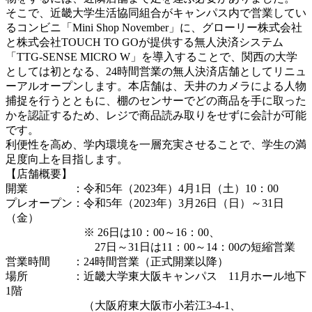
そこで、近畿大学生活協同組合がキャンパス内で営業してい
るコンビニ「Mini Shop November」に、グローリー株式会社
と株式会社TOUCH TO GOが提供する無人決済システム
「TTG-SENSE MICRO W」を導入することで、関西の大学
としては初となる、24時間営業の無人決済店舗としてリニュ
ーアルオープンします。本店舗は、天井のカメラによる人物
捕捉を行うとともに、棚のセンサーでどの商品を手に取った
かを認証するため、レジで商品読み取りをせずに会計が可能
です。
利便性を高め、学内環境を一層充実させることで、学生の満
足度向上を目指します。
【店舗概要】
開業 ：令和5年（2023年）4月1日（土）10：00
プレオープン：令和5年（2023年）3月26日（日）～31日
（金）
※ 26日は10：00～16：00、
27日～31日は11：00～14：00の短縮営業
営業時間 ：24時間営業（正式開業以降）
場所 ：近畿大学東大阪キャンパス 11月ホール地下
1階
（大阪府東大阪市小若江3-4-1、