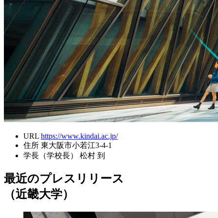
URL
https://www.kindai.ac.jp/
住所
東大阪市小若江3-4-1
学長（学校長）
松村 到
最近のプレスリリース
（近畿大学）