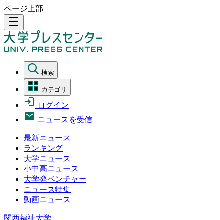
ページ上部
density_medium
検索
カテゴリ
ログイン
ニュースを受信
最新ニュース
ランキング
大学ニュース
小中高ニュース
大学発ベンチャー
ニュース特集
動画ニュース
関西福祉大学