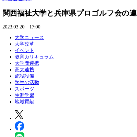
関西福祉大学と兵庫県プロゴルフ会の
2023.03.20 17:00
大学ニュース
大学改革
イベント
教育カリキュラム
大学間連携
高大連携
施設設備
学生の活動
スポーツ
生涯学習
地域貢献