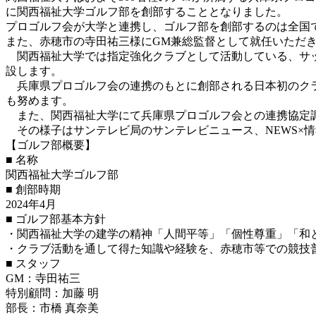
に関西福祉大学ゴルフ部を創部することとなりました。
プロゴルフ会が大学と連携し、ゴルフ部を創部するのは全国
また、赤穂市の寺田祐三様にGM兼総監督として就任いただ
関西福祉大学では指定強化クラブとして活動している、サッ
設します。
兵庫県プロゴルフ会の連携のもとに創部される日本初のクラ
も努めます。
また、関西福祉大学にて兵庫県プロゴルフ会との連携協定調印式
その様子はサンテレビ局のサンテレビニュース、NEWS×
【ゴルフ部概要】
■ 名称
関西福祉大学ゴルフ部
■ 創部時期
2024年4月
■ ゴルフ部基本方針
・関西福祉大学の建学の精神「人間平等」「個性尊重」「和
・クラブ活動を通して得た知識や経験を、赤穂市等での競技
■ スタッフ
GM：寺田祐三
特別顧問：加藤 明
部長：市橋 真奈美