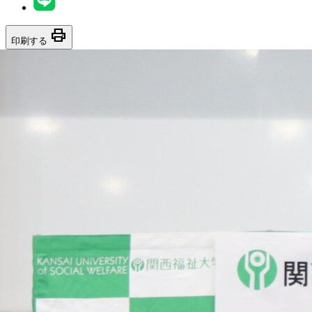
print
印刷する