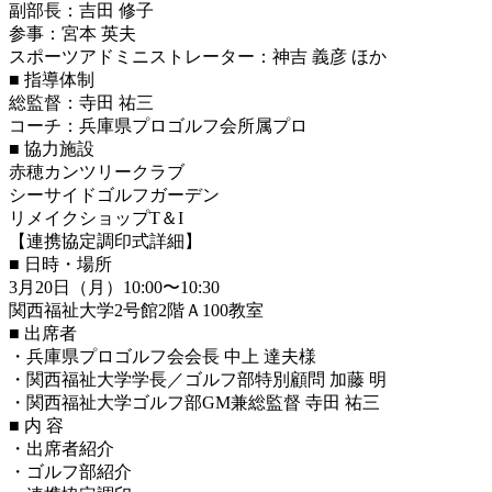
副部長：吉田 修子
参事：宮本 英夫
スポーツアドミニストレーター：神吉 義彦 ほか
■ 指導体制
総監督：寺田 祐三
コーチ：兵庫県プロゴルフ会所属プロ
■ 協力施設
赤穂カンツリークラブ
シーサイドゴルフガーデン
リメイクショップT＆I
【連携協定調印式詳細】
■ 日時・場所
3月20日（月）10:00〜10:30
関西福祉大学2号館2階Ａ100教室
■ 出席者
・兵庫県プロゴルフ会会長 中上 達夫様
・関西福祉大学学長／ゴルフ部特別顧問 加藤 明
・関西福祉大学ゴルフ部GM兼総監督 寺田 祐三
■ 内 容
・出席者紹介
・ゴルフ部紹介