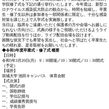
学院修了式を下記の通り挙行いたします。今年度は、新型コ
ロナウイルス感染拡大防止の観点から、時間を短縮し、卒業
生・修了生以外は参加者を一部関係者に限定し、十分な感染
対策を講じた上で入学式を実施致します。
当日は、臨席をご遠慮いただく保護者の方や会場へお越しに
なれない方向けに、式典の様子をご視聴いただけるようライ
ブ動画配信を行うほか、ライブ配信会場を設けます。
困難な状況下でも希望を見出し、社会へと羽ばたく卒業生た
ちの晴れ姿、是非取材をお願いいたします。
◆令和3年度卒業式・修了式 概要
【日時】
令和5年3月20日(月) 9：30開場／10：30開式／11：30閉式
（予定）
【場所】
崇城大学 池田キャンパス 体育会館
【式次第】
一、開式の辞
一、国歌静聴
一、学位記授与
一、成績優秀賞授与
一、学長告辞