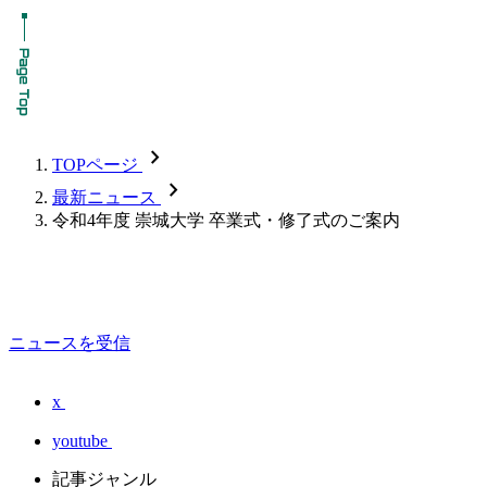
chevron_forward
TOPページ
chevron_forward
最新ニュース
令和4年度 崇城大学 卒業式・修了式のご案内
ニュースを受信
x
youtube
記事ジャンル