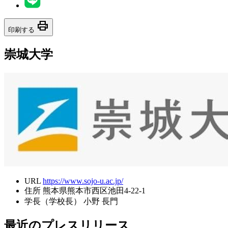
print
印刷する
崇城大学
URL
https://www.sojo-u.ac.jp/
住所
熊本県熊本市西区池田4-22-1
学長（学校長）
小野 長門
最近のプレスリリース