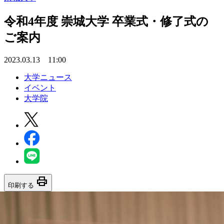
令和4年度 崇城大学 卒業式・修了式の
ご案内
2023.03.13 11:00
大学ニュース
イベント
大学院
print
印刷する