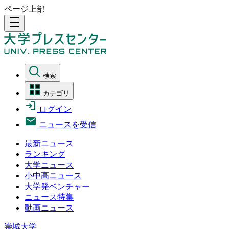
ページ上部
density_medium
検索
カテゴリ
ログイン
ニュースを受信
最新ニュース
ランキング
大学ニュース
小中高ニュース
大学発ベンチャー
ニュース特集
動画ニュース
崇城大学