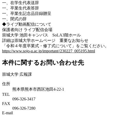
一、在学生代表送辞
一、卒業生代表答辞
一、卒業生記念品目録贈呈
一、閉式の辞
◆ライブ動画配信について
保護者向け ライブ配信会場
崇城大学 池田キャンパス SoLA3階ホール
詳細は崇城大学ホームページ 重要なお知らせ
「令和４年度卒業式・修了式について」をご覧ください。
https://www.sojo-u.ac.jp/important//230227_005195.html
本件に関するお問い合わせ先
崇城大学 広報課
住所
熊本県熊本市西区池田4-22-1
TEL
096-326-3417
FAX
096-326-7280
E-mail