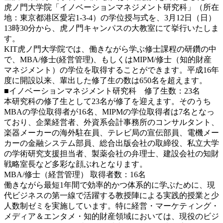
虎ノ門大学院「イノベーションマネジメント研究科」（所在
地：東京都港区愛宕1-3-4）の学位授与式を、3月12日（日）
13時30分から、虎ノ門キャンパスの大教室にて挙行いたしま
す。
KIT虎ノ門大学院では、働きながら学ぶ修士課程の研鑽の中
で、MBA/修士(経営管理)、もしくはMIPM/修士（知的財産
マネジメント）の学位を取得することができます。平成16年
度に開設以来、輩出した修了生の数は650名を超えます。
■イノベーションマネジメント研究科 修了生数：23名
本研究科の修了生として23名が修了を迎えます。そのうち
MBAの学位取得者が16名、MIPMの学位取得者は7名となっ
ており、企業経営者、外資系会計事務所のコンサルタント、
楽器メーカーの海外駐在員、テレビ局の宣伝部員、電機メー
カーの金融システム部員、総合出版会社の取締役、私立大学
の学術研究支援担当者、製薬会社の弁理士、建設会社の知財
戦略室長など多彩な顔ぶれとなります。
MBA/修士（経営管理） 取得者数：16名
働きながら最短1年間で効率的かつ体系的に学ぶために、現
代ビジネスの第一線で活躍する教授陣による実践的授業と少
人数制ゼミを実施しています。特に経営・マーケティング・
メディア＆エンタメ・知的財産領域においては、現役のビジ