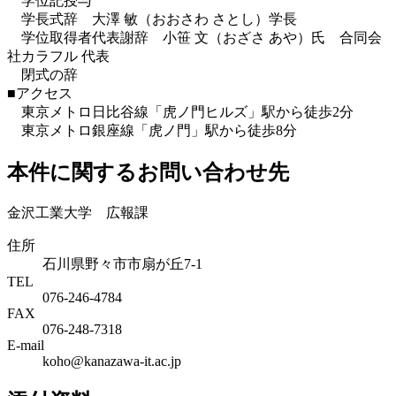
学位記授与
学長式辞 大澤 敏（おおさわ さとし）学長
学位取得者代表謝辞 小笹 文（おざさ あや）氏 合同会
社カラフル 代表
閉式の辞
■アクセス
東京メトロ日比谷線「虎ノ門ヒルズ」駅から徒歩2分
東京メトロ銀座線「虎ノ門」駅から徒歩8分
本件に関するお問い合わせ先
金沢工業大学 広報課
住所
石川県野々市市扇が丘7-1
TEL
076-246-4784
FAX
076-248-7318
E-mail
koho@kanazawa-it.ac.jp