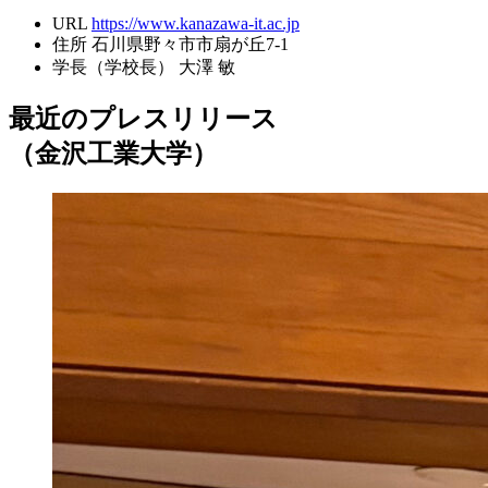
URL
https://www.kanazawa-it.ac.jp
住所
石川県野々市市扇が丘7-1
学長（学校長）
大澤 敏
最近のプレスリリース
（金沢工業大学）