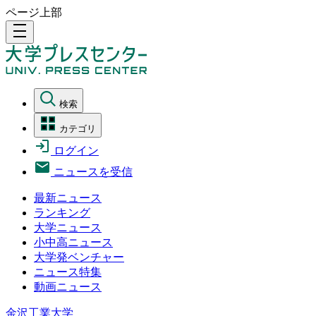
ページ上部
density_medium
検索
カテゴリ
ログイン
ニュースを受信
最新ニュース
ランキング
大学ニュース
小中高ニュース
大学発ベンチャー
ニュース特集
動画ニュース
金沢工業大学