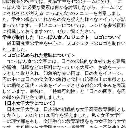
間の授業の後半では、受講学生を4つのチームに分け、 ”に
っぽん食”に必要な要素は何かを討議しながら、チームごと
にそれぞれが考える”にっぽん食”のメニューを考案しまし
た。学生の視点でこれからの食を捉えた様々なアイデアが詰
まっています。一部メニューについては、レシピを参考資料
に掲載しておりますので、ぜひご覧ください。
学生が制作した「にっぽん食プロジェクト」ロゴについて
飯田研究室の学生を中心に、プロジェクトのロゴも制作い
たしました。
＜ロゴに込められた意味について＞
”にっぽん食”の文字には、日本の伝統的な食材である豆腐
や醤油、味噌などの原料になっている大豆や、お箸をモチー
フとして取り入れ、印象的な赤い円は、日の丸をイメージ。
円の中には日本の食文化の象徴と食料自給率向上の象徴とし
ての稲穂と現代・未来をイメージさせる都会の街並みを表現
しています。最後に、「持続可能性」と「日本の四季」を円
の縁の矢印と色で表しました。
【日本女子大学について】
日本女子大学は、日本初の組織的な女子高等教育機関とし
て創立し、2021年に120周年を迎えました。私立女子大学唯
一の理学部を有し、文理融合の教育環境をもつ女子総合大学
です。幼稚園から大学院までの一貫教育、さらに卒業生以外