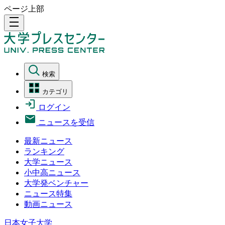
ページ上部
density_medium
検索
カテゴリ
ログイン
ニュースを受信
最新ニュース
ランキング
大学ニュース
小中高ニュース
大学発ベンチャー
ニュース特集
動画ニュース
日本女子大学