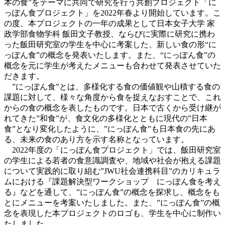
本の食”をテーマに共同で研究を行う共創プロジェクト「に
っぽん食プロジェクト」を2022年春より開始しています。こ
の度、本プロジェクトの一年の成果として日本女子大学 家
政学部食物学科 飯田文子教授、ならびに実際に研究に携わ
った飯田研究室の学生を中心に考案した、新しい食の形“に
っぽん食”の概念を発表いたします。また、“にっぽん食”の
概念を元に学生が考えたメニューも合わせて発表させていた
だきます。
”にっぽん食”とは、多様化する食の価値観や山積する食の
課題に対して、様々な角度から食を捉えなおすことで、これ
からの食の概念を表したものです。日本で古くから受け継が
れてきた”和食”が、食文化の多様化とともに現代の”日本
食”となり変化したように、”にっぽん食”も日本食の先にあ
る、未来の食のあり方を示す名称となっています。
2022年度の「にっぽん食プロジェクト」では、飯田研究室
の学生による若者の食意識調査や、地域や社会が抱える課題
について実践的に取り組む”JWU社会連携科目”のカリキュラ
ムにおける『課題解決型ワークショップ にっぽん食を考え
る』などを通して、”にっぽん食”の概念を探求し、概念をも
とにメニューを考案いたしました。また、”にっぽん食”の概
念を表現した本プロジェクトのロゴも、学生を中心に制作い
たしました。