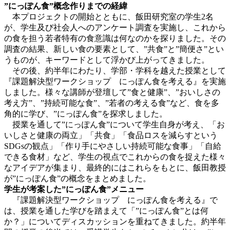
”にっぽん食”概念作りまでの経緯
本プロジェクトの開始とともに、飯田研究室の学生2名
が、学生及び社会人へのアンケート調査を実施し、これから
の食を担う若者特有の食意識は何なのかを探りました。その
調査の結果、新しい食の要素として、”共食”と”簡便さ”とい
うものが、キーワードとして浮かび上がってきました。
その後、約半年にわたり、学部・学科を越えた授業として
『課題解決型ワークショップ にっぽん食を考える』を実施
しました。様々な講師が登壇して”食と健康”、”おいしさの
考え方”、”持続可能な食”、”若者の考える食”など、食を多
角的に学び、”にっぽん食”を探求しました。
授業を通して”にっぽん食”について学生自身が考え、「お
いしさと健康の両立」「共食」「食品ロスを減らすという
SDGsの観点」「作り手にやさしい持続可能な食事」「自給
できる食材」など、学生の視点でこれからの食を捉えた様々
なアイデアが集まり、最終的にはこれらをもとに、飯田教授
が”にっぽん食”の概念をまとめました。
学生が考案した”にっぽん食”メニュー
『課題解決型ワークショップ にっぽん食を考える』で
は、授業を通した学びを踏まえて「”にっぽん食”とは何
か？」についてディスカッションを重ねてきました。約半年