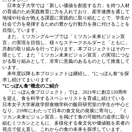
日本女子大学では「新しい価値を創造する力」を持つ人材
の育成のため実践教育に力を入れており、産学連携を通して
地域や社会が抱える課題に実践的に取り組むことで、学生が
社会で力を発揮するための豊かな行動力を身に付けることを
目指しています。
また、ミツカングループでは「ミツカン未来ビジョン宣
言」の実現を目指し、様々なステークホルダーと「ともに」
共創の取り組みを行っております。本プロジェクトはその一
環として、また「ミツカン未来ビジョン宣言」の実現につな
がる取り組みとして、非常に意義のあるものとして推進して
います。
来年度以降も本プロジェクトは継続し、”にっぽん食”を探
求し続けてまいります。
”にっぽん食”概念のご紹介
「にっぽん食プロジェクト」では、2021年に創立120周年
を迎え、食を科学するスペシャリストを育成し続けている
日本女子大学家政学部食物学科の飯田研究室の学生が中心と
なり、219年にわたって日本の食文化の発展に寄与し、「ミ
ツカン未来ビジョン宣言」を掲げて食の可能性の追求に取り
組むミツカンとともに、多様化する食文化や価値観を若者の
視点で捉え直し、これからの食の未来を探求しています。