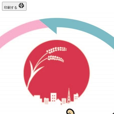
print
印刷する