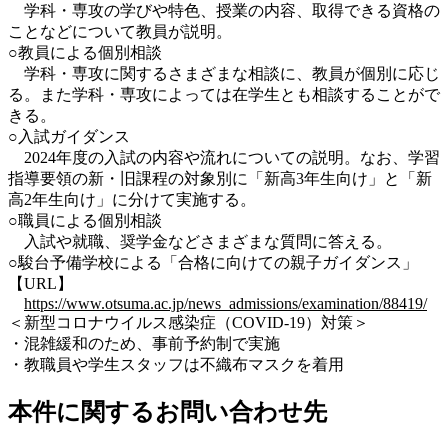
学科・専攻の学びや特色、授業の内容、取得できる資格の
ことなどについて教員が説明。
○教員による個別相談
学科・専攻に関するさまざまな相談に、教員が個別に応じ
る。また学科・専攻によっては在学生とも相談することがで
きる。
○入試ガイダンス
2024年度の入試の内容や流れについての説明。なお、学習
指導要領の新・旧課程の対象別に「新高3年生向け」と「新
高2年生向け」に分けて実施する。
○職員による個別相談
入試や就職、奨学金などさまざまな質問に答える。
○駿台予備学校による「合格に向けての親子ガイダンス」
【URL】
https://www.otsuma.ac.jp/news_admissions/examination/88419/
＜新型コロナウイルス感染症（COVID-19）対策＞
・混雑緩和のため、事前予約制で実施
・教職員や学生スタッフは不織布マスクを着用
本件に関するお問い合わせ先