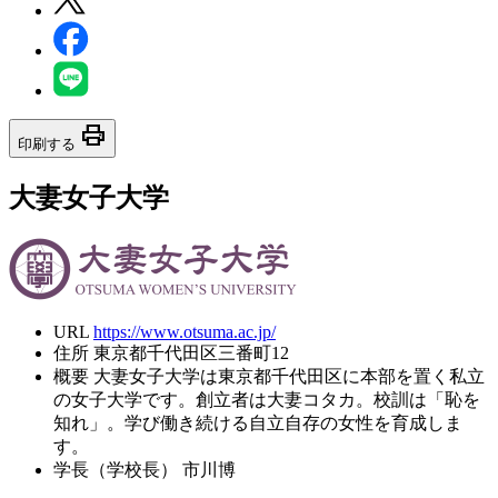
print
印刷する
大妻女子大学
URL
https://www.otsuma.ac.jp/
住所
東京都千代田区三番町12
概要
大妻女子大学は東京都千代田区に本部を置く私立
の女子大学です。創立者は大妻コタカ。校訓は「恥を
知れ」。学び働き続ける自立自存の女性を育成しま
す。
学長（学校長）
市川博