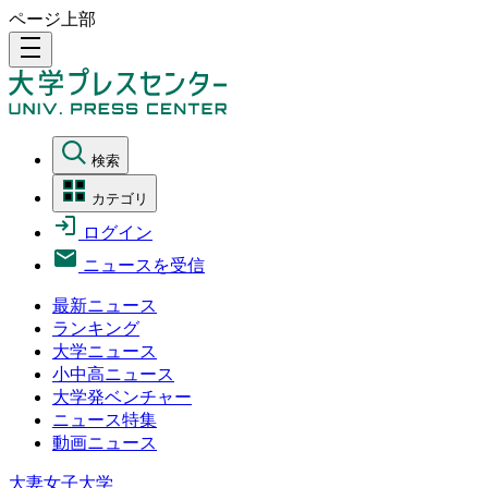
ページ上部
density_medium
検索
カテゴリ
ログイン
ニュースを受信
最新ニュース
ランキング
大学ニュース
小中高ニュース
大学発ベンチャー
ニュース特集
動画ニュース
大妻女子大学