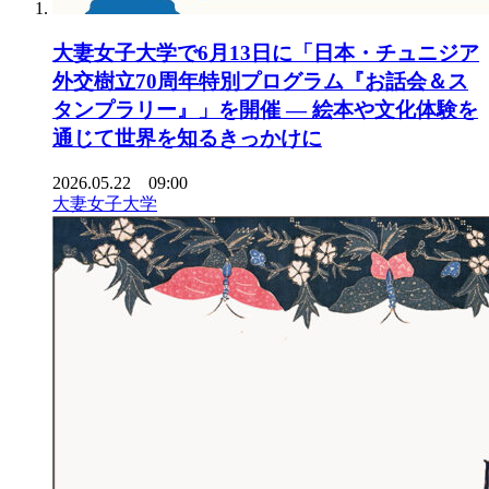
大妻女子大学で6月13日に「日本・チュニジア
外交樹立70周年特別プログラム『お話会＆ス
タンプラリー』」を開催 ― 絵本や文化体験を
通じて世界を知るきっかけに
2026.05.22 09:00
大妻女子大学