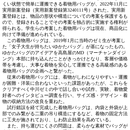
くい状態で簡単に運搬できる着物用バッグが、2022年11月に
実用新案登録（実用新案登録第3240111号）された。実用新
案登録とは、物品の形状や構造についての考案を保護するも
ので、登録されることでその考案を独占的に実施する権利が
得られる。学生らの考案した着物用バッグは現在、商品化に
向けて準備が進められている。
この着物用バッグは、2019年1月に当時のゼミ生が考案し
た「女子大生が持ちたいゆかたバッグ」が基になったもの。
ゆかたバッグのアイデアを高島屋のMD（マーチャンダイジ
ング）本部に持ち込んだことがきっかけとなり、客層や価格
帯を考慮し、大事な着物を安心して運搬できる高級感のある
着物用バッグの企画へと繋がった。
従来の着物用バッグには、着物がしわになりやすい・運搬
が困難・洋装に合わないといった課題があったが、これらを
クリアすべく中川ゼミの中で話し合いや試作、実験、着物愛
好者へのインタビュー調査を行い、サイズ感・デザイン・着
物の収納方法の改良を重ねた。
試行錯誤を経て完成した着物用バッグは、内袋と外袋が上
部でのみ繋がる二重の吊り構造にするなど、着物の固定方法
に工夫が施されており、しわ防止効果を高めている。
また、持ち運びにくさの問題は、柔らかな素材でバッグが