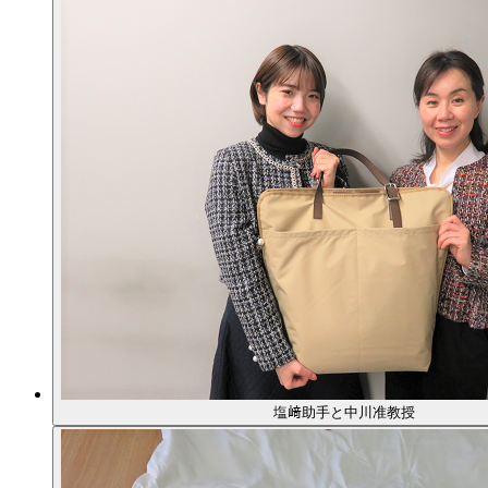
塩﨑助手と中川准教授