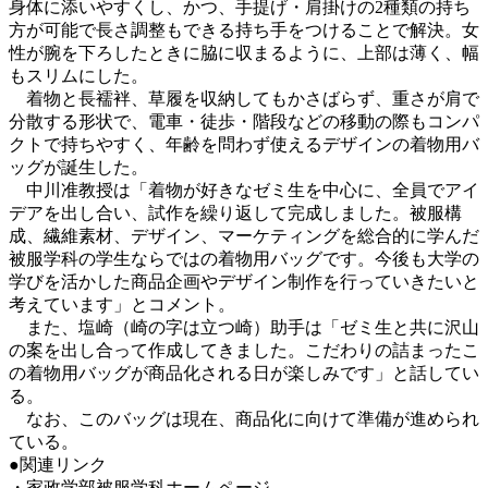
身体に添いやすくし、かつ、手提げ・肩掛けの2種類の持ち
方が可能で長さ調整もできる持ち手をつけることで解決。女
性が腕を下ろしたときに脇に収まるように、上部は薄く、幅
もスリムにした。
着物と長襦袢、草履を収納してもかさばらず、重さが肩で
分散する形状で、電車・徒歩・階段などの移動の際もコンパ
クトで持ちやすく、年齢を問わず使えるデザインの着物用バ
ッグが誕生した。
中川准教授は「着物が好きなゼミ生を中心に、全員でアイ
デアを出し合い、試作を繰り返して完成しました。被服構
成、繊維素材、デザイン、マーケティングを総合的に学んだ
被服学科の学生ならではの着物用バッグです。今後も大学の
学びを活かした商品企画やデザイン制作を行っていきたいと
考えています」とコメント。
また、塩崎（崎の字は立つ崎）助手は「ゼミ生と共に沢山
の案を出し合って作成してきました。こだわりの詰まったこ
の着物用バッグが商品化される日が楽しみです」と話してい
る。
なお、このバッグは現在、商品化に向けて準備が進められ
ている。
●関連リンク
・家政学部被服学科ホームページ