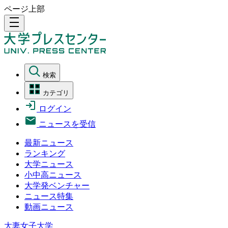
ページ上部
density_medium
検索
カテゴリ
ログイン
ニュースを受信
最新ニュース
ランキング
大学ニュース
小中高ニュース
大学発ベンチャー
ニュース特集
動画ニュース
大妻女子大学