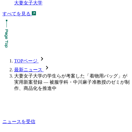
大妻女子大学
すべてを見る
chevron_forward
TOPページ
chevron_forward
最新ニュース
大妻女子大学の学生らが考案した「着物用バッグ」が
実用新案登録 — 被服学科・中川麻子准教授のゼミが制
作、商品化を推進中
ニュースを受信