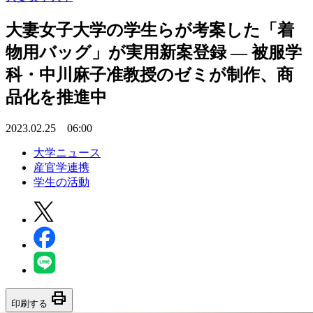
大妻女子大学の学生らが考案した「着
物用バッグ」が実用新案登録 — 被服学
科・中川麻子准教授のゼミが制作、商
品化を推進中
2023.02.25 06:00
大学ニュース
産官学連携
学生の活動
print
印刷する