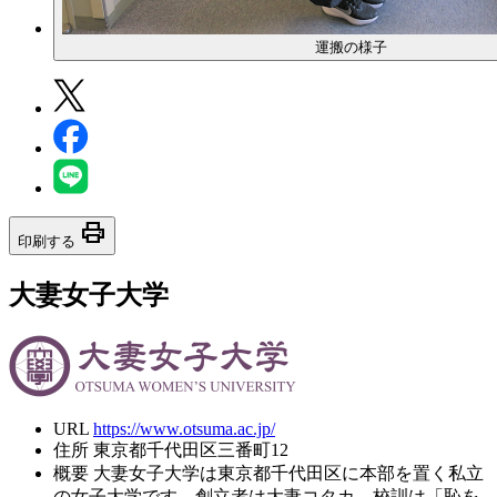
運搬の様子
print
印刷する
大妻女子大学
URL
https://www.otsuma.ac.jp/
住所
東京都千代田区三番町12
概要
大妻女子大学は東京都千代田区に本部を置く私立
の女子大学です。創立者は大妻コタカ。校訓は「恥を