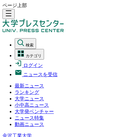
ページ上部
density_medium
検索
カテゴリ
ログイン
ニュースを受信
最新ニュース
ランキング
大学ニュース
小中高ニュース
大学発ベンチャー
ニュース特集
動画ニュース
金沢工業大学