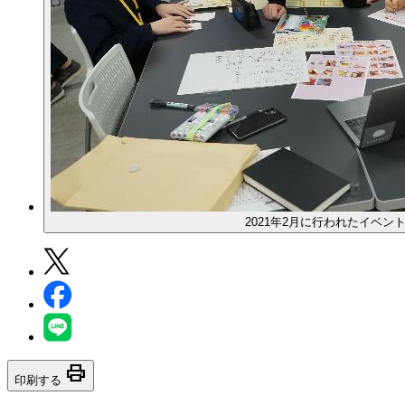
2021年2月に行われたイベン
print
印刷する