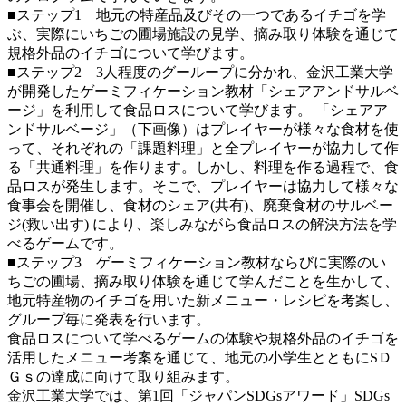
■ステップ1 地元の特産品及びその一つであるイチゴを学
ぶ、実際にいちごの圃場施設の見学、摘み取り体験を通じて
規格外品のイチゴについて学びます。
■ステップ2 3人程度のグーループに分かれ、金沢工業大学
が開発したゲーミフィケーション教材「シェアアンドサルベ
ージ」を利用して食品ロスについて学びます。 「シェアア
ンドサルベージ」（下画像）はプレイヤーが様々な食材を使
って、それぞれの「課題料理」と全プレイヤーが協力して作
る「共通料理」を作ります。しかし、料理を作る過程で、食
品ロスが発生します。そこで、プレイヤーは協力して様々な
食事会を開催し、食材のシェア(共有)、廃棄食材のサルベー
ジ(救い出す) により、楽しみながら食品ロスの解決方法を学
べるゲームです。
■ステップ3 ゲーミフィケーション教材ならびに実際のい
ちごの圃場、摘み取り体験を通じて学んだことを生かして、
地元特産物のイチゴを用いた新メニュー・レシピを考案し、
グループ毎に発表を行います。
食品ロスについて学べるゲームの体験や規格外品のイチゴを
活用したメニュー考案を通じて、地元の小学生とともにSＤ
Ｇｓの達成に向けて取り組みます。
金沢工業大学では、第1回「ジャパンSDGsアワード」SDGs