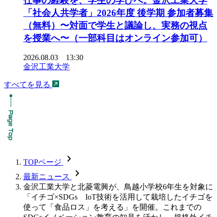
仕事の経験を、学生の学びへ。金沢工業大学
「社会人共学者」2026年度 後学期 参加者募集
（無料）〜対面で学生と議論し、実務の視点
を授業へ〜（一部科目はオンライン参加可）
2026.08.03 13:30
金沢工業大学
すべてを見る
chevron_forward
TOPページ
chevron_forward
最新ニュース
金沢工業大学と北菱電興が、鳥越小学校6年生を対象に
「イチゴ×SDGs IoT技術を活用して栽培したイチゴを
使って「食品ロス」を考える」を開催。これまでの