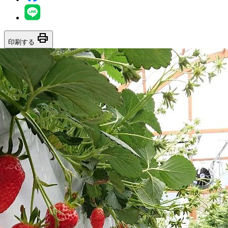
print
印刷する