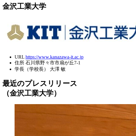
金沢工業大学
URL
https://www.kanazawa-it.ac.jp
住所
石川県野々市市扇が丘7-1
学長（学校長）
大澤 敏
最近のプレスリリース
（金沢工業大学）