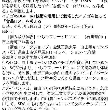
鳥越小学校の6年生を対象にイベント「イチゴ×SDGs IoT技
術を活用して栽培したイチゴを使って「食品ロス」を考え
る」を開催します。
イチゴ×SDGs IoT技術を活用して栽培したイチゴを使って
「食品ロス」を考える
日時：令和5年2月28日（火） 8時30分～12時（予定）
場所：
［摘み取り体験］いちごファームHakusan （石川県白山
市上野町フ14番地）
［講義・ワークショップ］金沢工業大学 白山麓キャンパ
ス（石川県白山市瀬戸辰3-1）イノベーションハブ1階
参加者：鳥越小学校 6年生18名
※今回は、白山麓キャンパスのイチゴの生育が遅れているた
め、8時30分より、いちごファームHakusanにて摘み取り体験
を行い、その後、金沢工業大学白山麓キャンパスイノベーシ
ョンハブ1階に移動して9時40分ごろから講義・ワークショッ
プを開催します。
このイベントは、白山市との包括連携協定にもとづき、鳥越
小学校の6年生に対して、金沢工業大学と北菱電興株式会社
が共同で実施します。白山麓キャンパスのイチゴの圃場を利
用して、SDGsにおける食品ロスについて次のステップ1～3
のプログラムで学んでいきます。