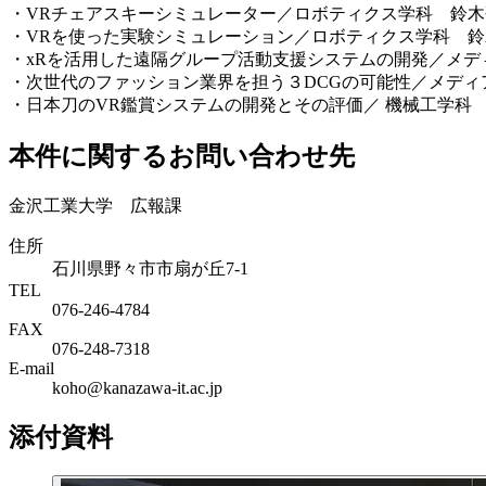
・VRチェアスキーシミュレーター／ロボティクス学科 鈴木
・VRを使った実験シミュレーション／ロボティクス学科 
・xRを活用した遠隔グループ活動支援システムの開発／メデ
・次世代のファッション業界を担う３DCGの可能性／メディ
・日本刀のVR鑑賞システムの開発とその評価／ 機械工学科
本件に関するお問い合わせ先
金沢工業大学 広報課
住所
石川県野々市市扇が丘7-1
TEL
076-246-4784
FAX
076-248-7318
E-mail
koho@kanazawa-it.ac.jp
添付資料