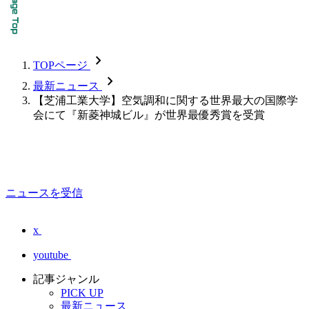
chevron_forward
TOPページ
chevron_forward
最新ニュース
【芝浦工業大学】空気調和に関する世界最大の国際学
会にて『新菱神城ビル』が世界最優秀賞を受賞
ニュースを受信
x
youtube
記事ジャンル
PICK UP
最新ニュース