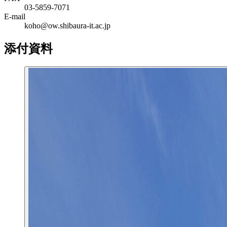
03-5859-7071
E-mail
koho@ow.shibaura-it.ac.jp
添付資料