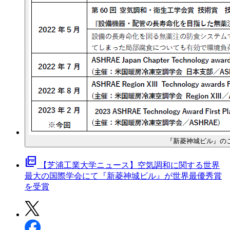
『新菱神城ビル』の
picture_as_pdf
【芝浦工業大学ニュース】空気調和に関する世界
最大の国際学会にて『新菱神城ビル』が世界最優秀賞
を受賞