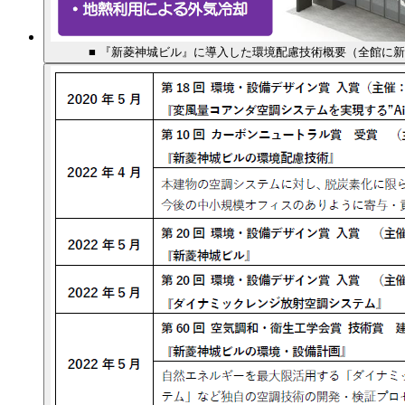
■ 『新菱神城ビル』に導入した環境配慮技術概要（全館に