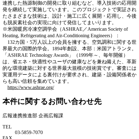
連携した熱源制御の開発に取り組むなど、導入技術の応用開
発を継続して実施しています。このプロジェクトで実証され
たさまざまな技術は、設計・施工に広く展開・応用し、今後
も脱炭素社会の実現に向けて発信してまいります。
※米国暖房冷凍空調学会（ASHRAE／American Society of
Heating, Refrigerating and Air-Conditioning Engineers）：
132カ国・5万人以上の会員を擁する、空気調和に関する世
界最大の国際的学会。1894年創設、本部：米国アトランタ。
「ASHRAE Technology Awards」（1999年～、毎年開催）
は、省エネ・快適性やユーザの健康などを兼ね備えた、革新
的な環境建築に対する世界最大規模の技術賞です。審査には
実運用データによる裏付けが要求され、建築・設備関係者か
らも高い信頼を集めています。
https://www.ashrae.org/
本件に関するお問い合わせ先
広報連携推進部 企画広報課
TEL
03-5859-7070
FAX