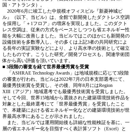
国・アトランタ）。
2020年6月に竣工した中規模オフィスビル『新菱神城ビ
ル』（以下、当ビル）は、全館で新開発したダクトレス空調
を採用し「＋1フロア」の増床を実現しました。このダクト
レス空調は、従来の方式をベースとしつつも省エネルギー性
能を大幅に改善しました。当ビルではこのほかにも新開発の
設備技術を多数導入し、その多くは上記3者の共同研究によ
る長年の実証実験などにより、より高水準の技術として確立
したものです。こうした研究／開発プロセスも、関連学術団
体から高い評価を頂いています。
■
3
段階の審査を経て世界最優秀賞を受賞
「ASHRAE Technology Awards」は地域規模に応じて3段階
の審査が行われ、当ビルは2022年7月の日本支部選考にて、
最優秀技術賞を受賞し、その後、同年8月にはRegion
XIII（アジア）地域選考でも最優秀技術賞を受賞しました。
そして今回、世界15地域から選抜された建築環境技術作品を
対象とした最終選考にて「世界最優秀賞」を受賞したこと
で、本建築における省エネルギー化などの建築環境技術が世
界最高水準にあることが示されました。
また、当ビルでは運用開始後も詳細な性能検証を基に、一
層の省エネルギー化を目指すべく表計算ソフト（Excel）と