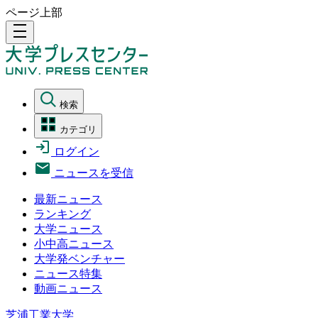
ページ上部
density_medium
検索
カテゴリ
ログイン
ニュースを受信
最新ニュース
ランキング
大学ニュース
小中高ニュース
大学発ベンチャー
ニュース特集
動画ニュース
芝浦工業大学