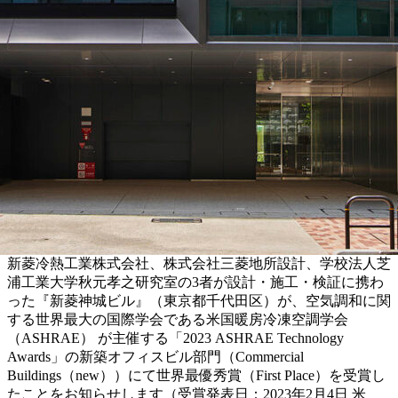
新菱冷熱工業株式会社、株式会社三菱地所設計、学校法人芝
浦工業大学秋元孝之研究室の3者が設計・施工・検証に携わ
った『新菱神城ビル』（東京都千代田区）が、空気調和に関
する世界最大の国際学会である米国暖房冷凍空調学会
（ASHRAE） が主催する「2023 ASHRAE Technology
Awards」の新築オフィスビル部門（Commercial
Buildings（new））にて世界最優秀賞（First Place）を受賞し
たことをお知らせします（受賞発表日：2023年2月4日 米