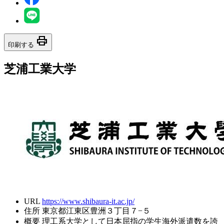
print
印刷する
芝浦工業大学
URL
https://www.shibaura-it.ac.jp/
住所
東京都江東区豊洲３丁目７−５
概要
理工系大学として日本屈指の学生海外派遣数を誇