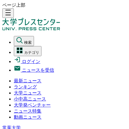
ページ上部
density_medium
検索
カテゴリ
ログイン
ニュースを受信
最新ニュース
ランキング
大学ニュース
小中高ニュース
大学発ベンチャー
ニュース特集
動画ニュース
常葉大学