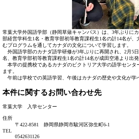
常葉大学外国語学部（静岡草薙キャンパス）は、3年ぶりにカ
部経営学科生1名・教育学部初等教育課程生1名の計14名が
むプログラムを通してカナダの文化について学習します。
外国語学部のカナダ語学研修が3年ぶりに再開され、2月5日
名、教育学部初等教育課程生1名の計14名が成田空港より出
本学の提携校であるカナダのビクトリア大学の語学センター
ます。
午前は学校での英語学習、午後はカナダの歴史や文化が学べ
本件に関するお問い合わせ先
常葉大学 入学センター
住所
〒422-8581 静岡県静岡市駿河区弥生町6-1
TEL
0542631126