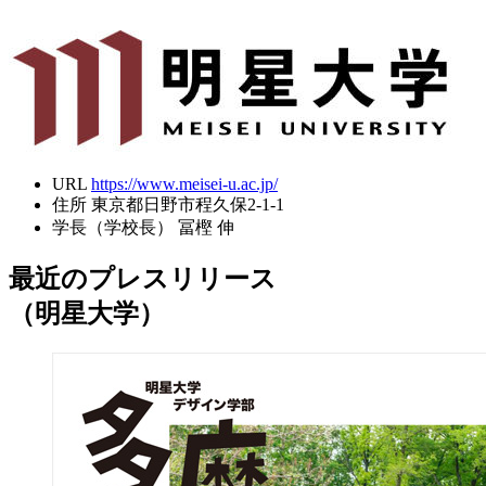
URL
https://www.meisei-u.ac.jp/
住所
東京都日野市程久保2-1-1
学長（学校長）
冨樫 伸
最近のプレスリリース
（明星大学）