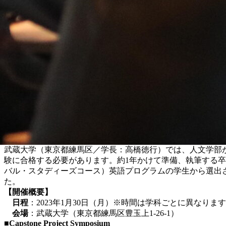
武蔵大学（東京都練馬区／学長：高橋徳行）では、人文学部が「Cap
験に合格する必要があります。約1年かけて準備、執筆する卒業論文は
バル・スタディーズコース）英語プログラムの学生から選出
た。
【開催概要
】
日程
：2023年1月30日（月）※時間は学科ごとに異なります
会場
：武蔵大学（東京都練馬区豊玉上1-26-1）
■
Capstone Project Symposium