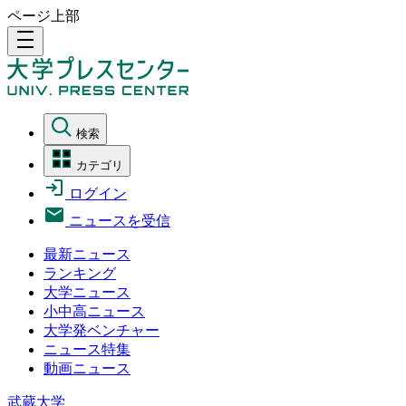
ページ上部
density_medium
検索
カテゴリ
ログイン
ニュースを受信
最新ニュース
ランキング
大学ニュース
小中高ニュース
大学発ベンチャー
ニュース特集
動画ニュース
武蔵大学