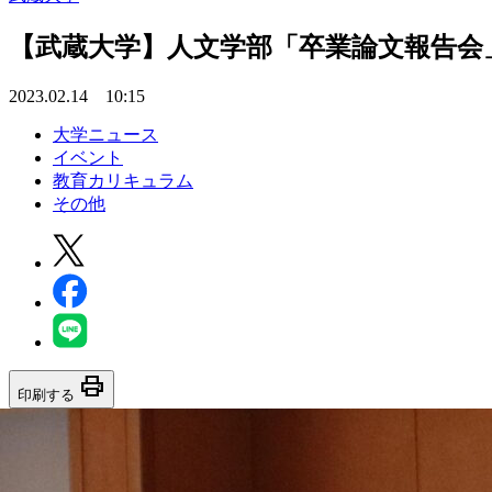
【武蔵大学】人文学部「卒業論文報告会」
2023.02.14 10:15
大学ニュース
イベント
教育カリキュラム
その他
print
印刷する