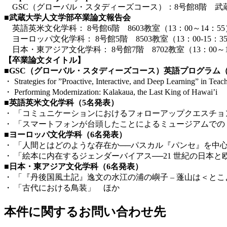
GSC（グローバル・スタディーズコース）：8号館8階 武蔵大学
■
武蔵大学人文学部卒業論文報告会
英語英米文化学科： 8号館6階 8603教室（13：00～14：55
ヨーロッパ文化学科： 8号館5階 8503教室（13：00‐15：3
日本・東アジア文化学科： 8号館7階 8702教室（13：00～1
【卒業論文タイトル
】
■GSC（グローバル・スタディーズコース）英語プログラム（
・ Strategies for ”Proactive, Interactive, and Deep Learning” in T
・ Performing Modernization: Kalakaua, the Last King of Hawai
■
英語英米文化学科（5名発表）
・ 「コミュニケーションにおけるフォローアップクエスチョ
・ 「スマートフォンが台頭したことによるミュージアムで
■ヨーロッパ文化学科（6名発表）
・ 「人間とはどのような存在か──パスカル『パンセ』を中
・ 「絵本に内在するジェンダーバイアス──21 世紀の日本
■日本・東アジア文化学科（6名発表）
・ 「『丹後国風土記』逸文の水江の浦の嶼子 – 蓬山は＜とこ
・ 「古代における鳥装」 ほか
本件に関するお問い合わせ先