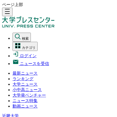
ページ上部
density_medium
検索
カテゴリ
ログイン
ニュースを受信
最新ニュース
ランキング
大学ニュース
小中高ニュース
大学発ベンチャー
ニュース特集
動画ニュース
近畿大学