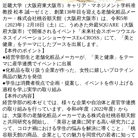
近畿大学（大阪府東大阪市）キャリア・マネジメント学科准
教授 松本 誠一ゼミと、創業138年目を迎える老舗化粧品メー
カー・株式会社桃谷順天館（大阪府大阪市）は、令和5年
（2023年）2月18日（土）に、うめきた外庭SQUARE（大阪
府大阪市）で開催されるイベント「未来社会スポーツウエル
ネスイノベーションショーケースEx-CROSS」にて、「美と
健康」をテーマにしたブースを出展します。
【本件のポイント】
●経営学部生と老舗化粧品メーカーが、「美と健康」をテー
マに産学連携でイベントに出展
●化粧品を取り扱う企業が作った、女性に嬉しいプロテイン
商品の魅力を発信
●学生は消費者視点で企画・提案し、イベントを作り上げる
過程を学ぶ実学の取り組み
【本件の内容】
経営学部の松本ゼミでは、様々な企業や自治体と産官学連携
の取り組みを行っています。令和4年度（2022年度）から
は、大阪市の老舗化粧品メーカーである株式会社桃谷順天館
と共同研究を開始し、「美容と健康に関する高い研究力によ
って、コロナ禍における学生の悩みを解決に導くこと」「桃
谷順天館の商品、企業としての魅力を同世代の若者に知って