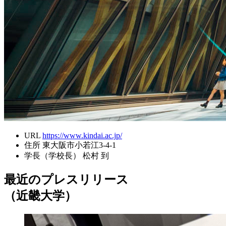
URL
https://www.kindai.ac.jp/
住所
東大阪市小若江3-4-1
学長（学校長）
松村 到
最近のプレスリリース
（近畿大学）