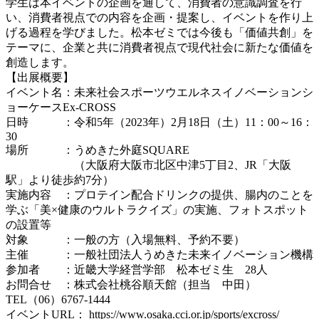
学生は本イベントの企画を通して、消費者の意識調査を行
い、消費者視点での内容を企画・提案し、イベントを作り上
げる過程を学びました。松本ゼミでは今後も「価値共創」を
テーマに、企業と共に消費者視点で現代社会に新たな価値を
創造します。
【出展概要】
イベント名：未来社会スポーツウエルネスイノベーションシ
ョーケースEx-CROSS
日時 ：令和5年（2023年）2月18日（土）11：00～16：
30
場所 ：うめきた外庭SQUARE
（大阪府大阪市北区中津5丁目2、JR「大阪
駅」より徒歩約7分）
実施内容 ：プロテイン配合ドリンクの提供、腸内のことを
学ぶ「美×健康のウルトラクイズ」の実施、フォトスポット
の設置等
対象 ：一般の方（入場無料、予約不要）
主催 ：一般社団法人うめきた未来イノベーション機構
参加者 ：近畿大学経営学部 松本ゼミ生 28人
お問合せ ：株式会社桃谷順天館（担当 中田）
TEL（06）6767-1444
イベントURL：
https://www.osaka.cci.or.jp/sports/excross/