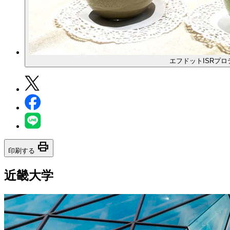
エフドットISRプロ
print
印刷する
近畿大学