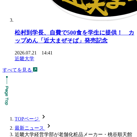
松村到学長、自費で500食を学生に提供！ カ
ップめん「近大まぜそば」発売記念
2026.07.21 14:41
近畿大学
すべてを見る
chevron_forward
TOPページ
chevron_forward
最新ニュース
近畿大学経営学部が老舗化粧品メーカー・桃谷順天館