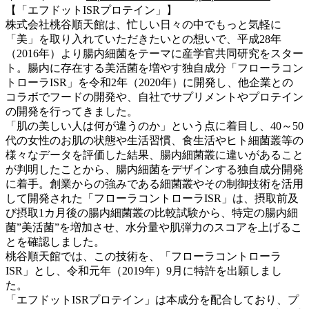
【「エフドットISRプロテイン」】
株式会社桃谷順天館は、忙しい日々の中でもっと気軽に
「美」を取り入れていただきたいとの想いで、平成28年
（2016年）より腸内細菌をテーマに産学官共同研究をスター
ト。腸内に存在する美活菌を増やす独自成分「フローラコン
トローラISR」を令和2年（2020年）に開発し、他企業との
コラボでフードの開発や、自社でサプリメントやプロテイン
の開発を行ってきました。
「肌の美しい人は何が違うのか」という点に着目し、40～50
代の女性のお肌の状態や生活習慣、食生活やヒト細菌叢等の
様々なデータを評価した結果、腸内細菌叢に違いがあること
が判明したことから、腸内細菌をデザインする独自成分開発
に着手。創業からの強みである細菌叢やその制御技術を活用
して開発された「フローラコントローラISR」は、摂取前及
び摂取1カ月後の腸内細菌叢の比較試験から、特定の腸内細
菌”美活菌”を増加させ、水分量や肌弾力のスコアを上げるこ
とを確認しました。
桃谷順天館では、この技術を、「フローラコントローラ
ISR」とし、令和元年（2019年）9月に特許を出願しまし
た。
「エフドットISRプロテイン」は本成分を配合しており、プ