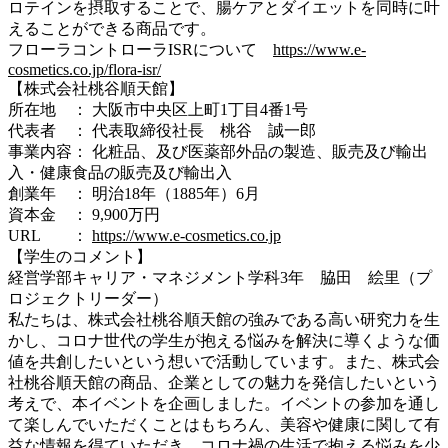
ロテインを摂取することで、腸ケアとダイエットを同時に叶
えることができる商品です。
フローラコントローラISRについて
https://www.e-
cosmetics.co.jp/flora-isr/
【株式会社桃谷順天館】
所在地 ： 大阪市中央区上町1丁目4番1号
代表者 ： 代表取締役社長 桃谷 誠一郎
事業内容： 化粧品、及び医薬部外品の製造、販売及び輸出
入・健康食品の販売及び輸出入
創業年 ： 明治18年（1885年）6月
資本金 ： 9,900万円
URL ：
https://www.e-cosmetics.co.jp
【学生のコメント】
経営学部キャリア・マネジメント学科3年 脇田 絵里（プ
ロジェクトリーダー）
私たちは、株式会社桃谷順天館の強みである高い研究力を生
かし、コロナ世代の学生が抱える悩みを解決に導くような価
値を共創したいという想いで活動しています。また、株式会
社桃谷順天館の商品、企業としての魅力を発信したいという
考えで、本イベントを企画しました。イベントの参加を通し
て楽しんでいただくことはもちろん、美容や健康に関して有
益な情報を得ていただき、コロナ禍の生活で抱える悩みを少