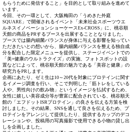
もらうために発信すること」を目的として取り組みを進めて
います。
今回、その一環として、大阪梅田の「うめきた外庭
SQUARE」で開催されるイベント「未来社会スポーツウエ
ルネスイノベーションショーケースEx-CROSS」に、桃谷順
天館の商品をPRするブースを出展することとなりました。
ブースでは腸内細菌バランスが身体に与える影響を知ってい
ただきたいとの想いから、腸内細菌バランスを整える独自成
分を配合した限定メニューを提供し、ステージイベントでの
「美×健康のウルトラクイズ」の実施、フォトスポットの設
置などによって、桃谷順天館の魅力である「美容と健康」の
研究力をPRします。
企画にあたり、ゼミ生は10～20代を対象にプロテインに関す
るイメージ調査を行い、そこで判明した「筋トレをしている
人や、男性向けの飲み物」というイメージを払拭するため、
女性に嬉しい美容成分等が豊富に配合されている、桃谷順天
館の「エフドットISRプロテイン」の良さを伝える方策を検
討しました。その結果、SNSを通して良さを伝えるため、プ
ロテインをアレンジして提供したり、提供するカップのデコ
レーションや、投稿用の写真撮影で使用できる小物の貸し出
しを企画しました。