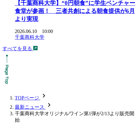
【千葉商科大学】“0円朝食”に学生ベンチャー
食堂が参画！ 三者共創による朝食提供が6月
より実現
2026.06.10 10:00
千葉商科大学
すべてを見る
chevron_forward
TOPページ
chevron_forward
最新ニュース
千葉商科大学オリジナルワイン第1弾が2/13より販売開
始