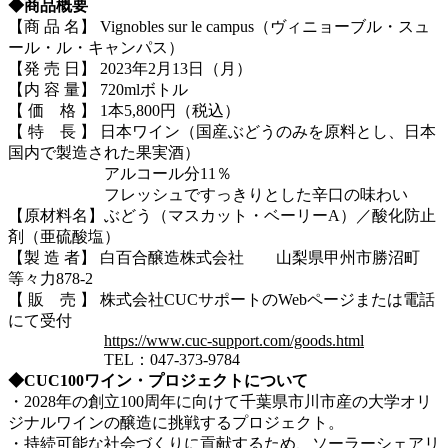
◆商品概要
【商 品 名】 Vignobles sur le campus（ヴィニョーブル・スュ
ール・ル・キャンパス）
【発 売 日】 2023年2月13日（月）
【内 容 量】 720mlボトル
【 価 格 】 1本5,800円（税込）
【 特 長 】 日本ワイン（国産ぶどうのみを原料とし、日本
国内で製造された果実酒）
アルコール分11％
フレッシュですっきりとした辛口の味わい
【原材料名】ぶどう（マスカット・ベーリーA）／酸化防止
剤（亜硫酸塩）
【製 造 者】 白百合醸造株式会社 山梨県甲州市勝沼町
等々力878-2
【 販 売 】 株式会社CUCサポートのWebページまたは電話
にて受付
https://www.cuc-support.com/goods.html
TEL：047-373-9784
◆CUC100ワイン・プロジェクトについて
・2028年の創立100周年に向けて千葉県市川市産の大学オリ
ジナルワインの醸造に挑戦するプロジェクト。
・持続可能な社会づくりに貢献するため、ソーラーシェアリ