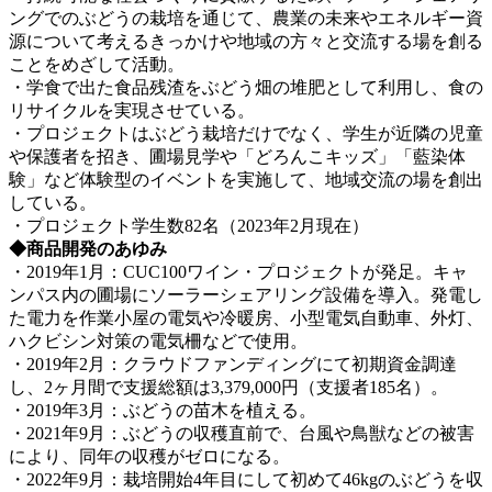
ングでのぶどうの栽培を通じて、農業の未来やエネルギー資
源について考えるきっかけや地域の方々と交流する場を創る
ことをめざして活動。
・学食で出た食品残渣をぶどう畑の堆肥として利用し、食の
リサイクルを実現させている。
・プロジェクトはぶどう栽培だけでなく、学生が近隣の児童
や保護者を招き、圃場見学や「どろんこキッズ」「藍染体
験」など体験型のイベントを実施して、地域交流の場を創出
している。
・プロジェクト学生数82名（2023年2月現在）
◆商品開発のあゆみ
・2019年1月：CUC100ワイン・プロジェクトが発足。キャ
ンパス内の圃場にソーラーシェアリング設備を導入。発電し
た電力を作業小屋の電気や冷暖房、小型電気自動車、外灯、
ハクビシン対策の電気柵などで使用。
・2019年2月：クラウドファンディングにて初期資金調達
し、2ヶ月間で支援総額は3,379,000円（支援者185名）。
・2019年3月：ぶどうの苗木を植える。
・2021年9月：ぶどうの収穫直前で、台風や鳥獣などの被害
により、同年の収穫がゼロになる。
・2022年9月：栽培開始4年目にして初めて46kgのぶどうを収