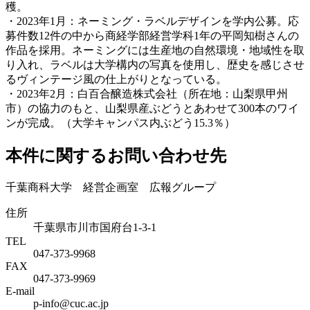
穫。
・2023年1月：ネーミング・ラベルデザインを学内公募。応
募件数12件の中から商経学部経営学科1年の平岡知樹さんの
作品を採用。ネーミングには生産地の自然環境・地域性を取
り入れ、ラベルは大学構内の写真を使用し、歴史を感じさせ
るヴィンテージ風の仕上がりとなっている。
・2023年2月：白百合醸造株式会社（所在地：山梨県甲州
市）の協力のもと、山梨県産ぶどうとあわせて300本のワイ
ンが完成。（大学キャンパス内ぶどう15.3％）
本件に関するお問い合わせ先
千葉商科大学 経営企画室 広報グループ
住所
千葉県市川市国府台1-3-1
TEL
047-373-9968
FAX
047-373-9969
E-mail
p-info@cuc.ac.jp