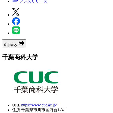
プレスリリース
print
印刷する
千葉商科大学
URL
https://www.cuc.ac.jp/
住所
千葉県市川市国府台1-3-1