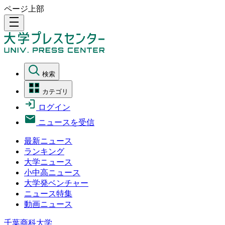
ページ上部
density_medium
検索
カテゴリ
ログイン
ニュースを受信
最新ニュース
ランキング
大学ニュース
小中高ニュース
大学発ベンチャー
ニュース特集
動画ニュース
千葉商科大学