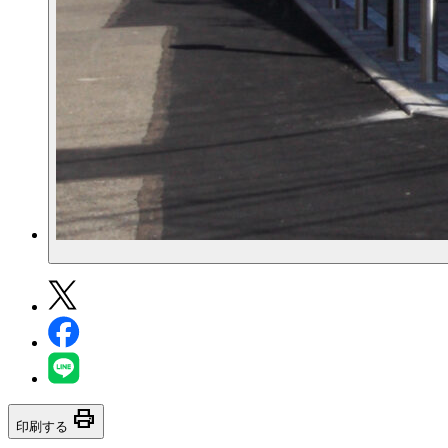
print
印刷する