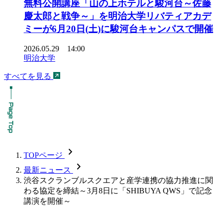
無料公開講座「山の上ホテルと駿河台～佐藤
慶太郎と戦争～」を明治大学リバティアカデ
ミーが6月20日(土)に駿河台キャンパスで開催
2026.05.29 14:00
明治大学
すべてを見る
chevron_forward
TOPページ
chevron_forward
最新ニュース
渋谷スクランブルスクエアと産学連携の協力推進に関
わる協定を締結～3月8日に「SHIBUYA QWS」で記念
講演を開催～