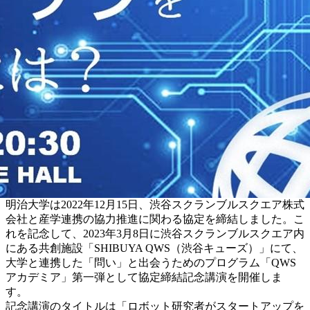
明治大学は2022年12月15日、渋谷スクランブルスクエア株式
会社と産学連携の協力推進に関わる協定を締結しました。こ
れを記念して、2023年3月8日に渋谷スクランブルスクエア内
にある共創施設「SHIBUYA QWS（渋谷キューズ）」にて、
大学と連携した「問い」と出会うためのプログラム「QWS
アカデミア」第一弾として協定締結記念講演を開催しま
す。
記念講演のタイトルは「ロボット研究者がスタートアップを