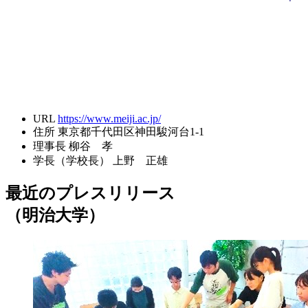
URL
https://www.meiji.ac.jp/
住所
東京都千代田区神田駿河台1-1
理事長
柳谷 孝
学長（学校長）
上野 正雄
最近のプレスリリース
（明治大学）