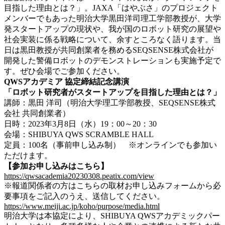
目指した理由とは？」。JAXA「はやぶさ」のプロジェクト
メンバーでもあった明治大学黒田洋司理工学部教授が、大学
発スタートアップの現状や、我が国のロボット研究の展望や
社会実装に係る戦略について、余すところなく語ります。当
日は黒田教授が共同創業者を務めるSEQSENSE株式会社が
開発した警備ロボットのデモンストレーションも実施予定で
す。ぜひ会場でご参加ください。
QWSアカデミア 協定締結記念講演
「ロボット研究者がスタートアップを目指した理由とは？」
講師：黒田 洋司（明治大学理工学部教授、SEQSENSE株式
会社 共同創業者）
日時：2023年3月8日（水）19：00～20：30
会場：SHIBUYA QWS SCRAMBLE HALL
定員：100名（事前申し込み制） ※オンラインでも参加い
ただけます。
【参加お申し込みはこちら】
https://qwsacademia20230308.peatix.com/view
※報道関係者の方はこちらの取材お申し込みフォームから必
要事項をご記入のうえ、送信してください。
https://www.meiji.ac.jp/koho/purpose/media.html
明治大学は本協定により、SHIBUYA QWSアカデミックパー