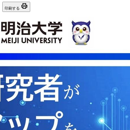
print
印刷する