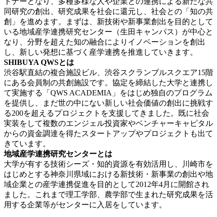
トナーとなり、多種多様な人や企業との連携による新たな共
同研究の創出、研究成果を社会に還元し、社会との「知の共
創」を進めます。まずは、新技術や新事業創出を目的として
いる地域産学連携研究センター（生田キャンパス）が中心と
なり、分野を超えた知の融合によりイノベーションを創出
し、新しい発想に基づく産学連携を推進していきます。
SHIBUYA QWS
とは
渋谷駅直結の複合施設ビル、渋谷スクランブルスクエア15階
にある会員制の共創施設です。協定を締結した大学と連携し
て実施する「QWS ACADEMIA」をはじめ独自のプログラム
を提供し、まだ世の中にない新しい社会価値の創出に挑戦す
る200を超えるプロジェクトを支援してきました。既に社会
実装をして複数のエンジェル投資家やベンチャーキャピタル
からの資金調達を得たスタートアップやプロジェクトも出て
きています。
地域産学連携研究センターとは
大学が有する技術シーズ・知的資源を有効活用し、川崎市を
はじめとする神奈川県域における新技術・新事業の創出や地
域企業との産学連携促進を目的として2012年4月に開館され
ました。これまで理工学部、農学部で生まれた研究成果を活
用する企業等がセンターに入居をしています。