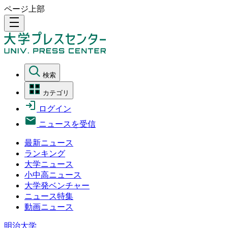
ページ上部
density_medium
検索
カテゴリ
ログイン
ニュースを受信
最新ニュース
ランキング
大学ニュース
小中高ニュース
大学発ベンチャー
ニュース特集
動画ニュース
明治大学