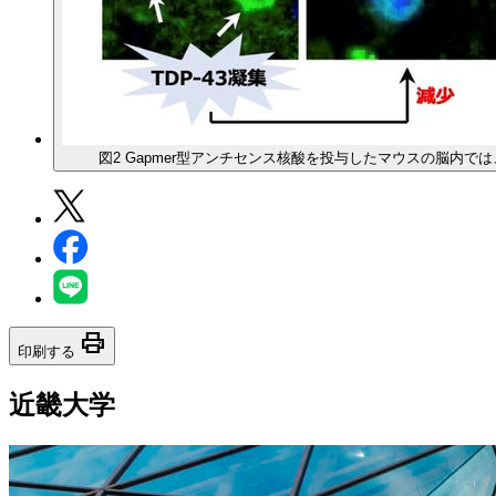
図2 Gapmer型アンチセンス核酸を投与したマウスの脳内では
print
印刷する
近畿大学