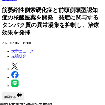
筋萎縮性側索硬化症と前頭側頭型認知
症の核酸医薬を開発 発症に関与する
タンパク質の異常凝集を抑制し、治療
効果を発揮
2023.02.06 19:00
大学ニュース
先端研究
print
印刷する