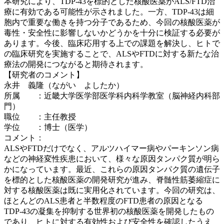
本研究により、TDP-43を標的とした核酸医薬がALS/FTD治
療に有効である可能性が示されました。一方、TDP-43は細
胞内で重要な働きを持つ分子であるため、今回の核酸医薬が
毒性・安全性に影響しないかどうかを十分に検証する必要が
あります。今後、臨床応用する上での課題を解決し、ヒトで
の臨床研究を実施することで、ALSやFTDに対する新たな治
療法の開発につながると期待されます。
【研究者のコメント】
永井 義隆（ながい よしたか）
所属 ：近畿大学医学部医学科内科学教室（脳神経内科部
門）
職位 ：主任教授
学位 ：博士（医学）
コメント：
ALSやFTDだけでなく、アルツハイマー病やパーキンソン病
などの神経変性疾患において、様々な原因タンパク質が明ら
かになっています。最近、これらの原因タンパク質の遺伝子
を標的とした核酸医薬の開発研究が進み、脊髄性筋萎縮症に
対する核酸医薬は既に実用化されています。今回の研究は、
ほとんどのALS患者と半数程度のFTD患者の原因となる
TDP-43の凝集を抑制する世界初の核酸医薬を開発したもの
であり、ヒトに対する有効性および安全性を確認したうえ