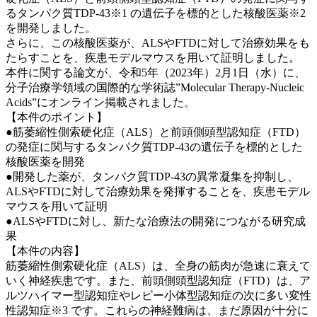
るタンパク質TDP-43※1 の遺伝子を標的とした核酸医薬※2
を開発しました。
さらに、この核酸医薬が、ALSやFTDに対して治療効果をも
たらすことを、疾患モデルマウスを用いて証明しました。
本件に関する論文が、令和5年（2023年）2月1日（水）に、
分子治療学領域の国際的な学術誌”Molecular Therapy-Nucleic
Acids”にオンライン掲載されました。
【本件のポイント】
●筋萎縮性側索硬化症（ALS）と前頭側頭型認知症（FTD）
の発症に関与するタンパク質TDP-43の遺伝子を標的とした
核酸医薬を開発
●開発した薬が、タンパク質TDP-43の異常凝集を抑制し、
ALSやFTDに対して治療効果を発揮することを、疾患モデル
マウスを用いて証明
●ALSやFTDに対し、新たな治療法の開発につながる研究成
果
【本件の内容】
筋萎縮性側索硬化症（ALS）は、全身の筋肉が急速に衰えて
いく神経疾患です。また、前頭側頭型認知症（FTD）は、ア
ルツハイマー型認知症やレビー小体型認知症の次に多い変性
性認知症※3 です。これらの神経難病は、まだ原因が十分に