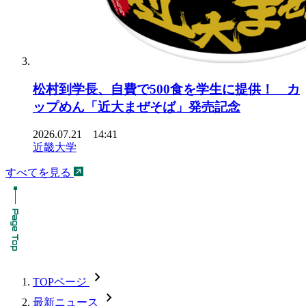
松村到学長、自費で500食を学生に提供！ カ
ップめん「近大まぜそば」発売記念
2026.07.21 14:41
近畿大学
すべてを見る
chevron_forward
TOPページ
chevron_forward
最新ニュース