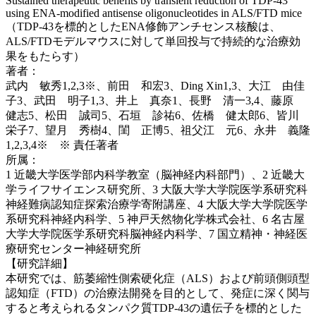
Sustained therapeutic benefits by transient reduction of TDP-43
using ENA-modified antisense oligonucleotides in ALS/FTD mice
（TDP-43を標的としたENA修飾アンチセンス核酸は、
ALS/FTDモデルマウスに対して単回投与で持続的な治療効
果をもたらす）
著者：
武内 敏秀1,2,3※、前田 和宏3、Ding Xin1,3、大江 由佳
子3、武田 明子1,3、井上 真奈1、長野 清一3,4、藤原
健志5、松田 誠司5、石垣 診祐6、佐橋 健太郎6、皆川
栄子7、望月 秀樹4、閨 正博5、祖父江 元6、永井 義隆
1,2,3,4※ ※ 責任著者
所属：
1 近畿大学医学部内科学教室（脳神経内科部門）、2 近畿大
学ライフサイエンス研究所、3 大阪大学大学院医学系研究科
神経難病認知症探索治療学寄附講座、4 大阪大学大学院医学
系研究科神経内科学、5 神戸天然物化学株式会社、6 名古屋
大学大学院医学系研究科脳神経内科学、7 国立精神・神経医
療研究センター神経研究所
【研究詳細】
本研究では、筋萎縮性側索硬化症（ALS）および前頭側頭型
認知症（FTD）の治療法開発を目的として、発症に深く関与
すると考えられるタンパク質TDP-43の遺伝子を標的とした