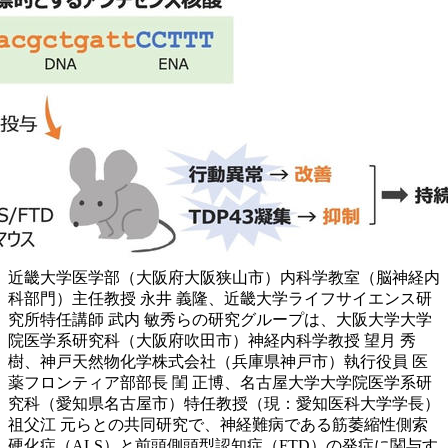
近畿大学医学部（大阪府大阪狭山市）内科学教室（脳神経内
科部門）主任教授 永井 義隆、近畿大学ライフサイエンス研
究所特任講師 武内 敏秀らの研究グループは、大阪大学大学
院医学系研究科（大阪府吹田市）神経内科学教授 望月 秀
樹、神戸天然物化学株式会社（兵庫県神戸市）執行役員 医
薬フロンティア部部長 閨 正博、名古屋大学大学院医学系研
究科（愛知県名古屋市）特任教授（現：愛知医科大学学長）
祖父江 元らとの共同研究で、神経難病である筋萎縮性側索
硬化症（ALS）と前頭側頭型認知症（FTD）の発症に関与す