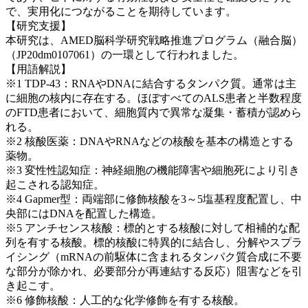
で、実用化につながることを期待しています。
【研究支援】
本研究は、AMED脳科学研究戦略推進プログラム（融合脳）
（JP20dm0107061）の一環として行われました。
【用語解説】
※1 TDP-43：RNAやDNAに結合するタンパク質。通常は主
に細胞の核内に存在する。ほぼすべてのALS患者と半数程度
のFTD患者において、細胞質内で異常な凝集・蓄積が認めら
れる。
※2 核酸医薬：DNAやRNAなどの核酸を基本の構造とする
薬物。
※3 変性性認知症：神経細胞の機能障害や細胞死により引き
起こされる認知症。
※4 Gapmer型：両端部に修飾核酸を3～5塩基程度配置し、中
央部にはDNAを配置した構造。
※5 アンチセンス核酸：標的とする核酸に対して相補的な配
列を有する核酸。標的核酸に特異的に結合し、分解やスプラ
イシング（mRNAの前駆体に含まれるタンパク質合成に不要
な部分が除かれ、必要部分が再連結する反応）阻害などを引
き起こす。
※6 修飾核酸：人工的な化学修飾を有する核酸。