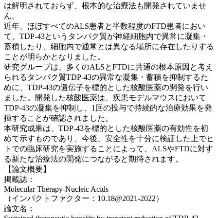
は解明されておらず、根本的な治療法も開発されていませ
ん。
近年、ほぼすべてのALS患者と半数程度のFTD患者におい
て、TDP-43というタンパク質が神経細胞内で異常に凝集・
蓄積したり、細胞内で通常とは異なる場所に存在したりする
ことが明らかとなりました。
研究グループは、多くのALSとFTDに共通の根本原因と考え
られるタンパク質TDP-43の異常な凝集・蓄積を抑制するた
めに、TDP-43の遺伝子を標的とした核酸医薬の開発を行い
ました。開発した核酸医薬は、疾患モデルマウスにおいて
TDP-43の凝集を抑制し、1回の投与で持続的な治療効果を発
揮することが確認されました。
本研究成果は、TDP-43を標的とした核酸医薬の有効性を初
めて示すものであり、今後、安全性を十分に検証した上でヒ
トでの臨床研究を実施することによって、ALSやFTDに対す
る新たな治療法の開発につながると期待されます。
【論文概要】
掲載誌：
Molecular Therapy-Nucleic Acids
（インパクトファクター：10.18@2021-2022）
論文名：