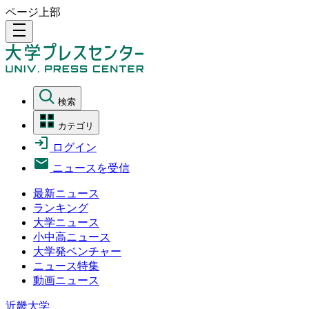
ページ上部
density_medium
検索
カテゴリ
ログイン
ニュースを受信
最新ニュース
ランキング
大学ニュース
小中高ニュース
大学発ベンチャー
ニュース特集
動画ニュース
近畿大学