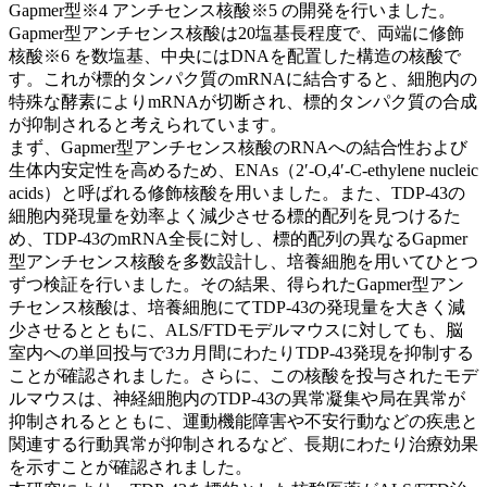
Gapmer型※4 アンチセンス核酸※5 の開発を行いました。
Gapmer型アンチセンス核酸は20塩基長程度で、両端に修飾
核酸※6 を数塩基、中央にはDNAを配置した構造の核酸で
す。これが標的タンパク質のmRNAに結合すると、細胞内の
特殊な酵素によりmRNAが切断され、標的タンパク質の合成
が抑制されると考えられています。
まず、Gapmer型アンチセンス核酸のRNAへの結合性および
生体内安定性を高めるため、ENAs（2′-O,4′-C-ethylene nucleic
acids）と呼ばれる修飾核酸を用いました。また、TDP-43の
細胞内発現量を効率よく減少させる標的配列を見つけるた
め、TDP-43のmRNA全長に対し、標的配列の異なるGapmer
型アンチセンス核酸を多数設計し、培養細胞を用いてひとつ
ずつ検証を行いました。その結果、得られたGapmer型アン
チセンス核酸は、培養細胞にてTDP-43の発現量を大きく減
少させるとともに、ALS/FTDモデルマウスに対しても、脳
室内への単回投与で3カ月間にわたりTDP-43発現を抑制する
ことが確認されました。さらに、この核酸を投与されたモデ
ルマウスは、神経細胞内のTDP-43の異常凝集や局在異常が
抑制されるとともに、運動機能障害や不安行動などの疾患と
関連する行動異常が抑制されるなど、長期にわたり治療効果
を示すことが確認されました。