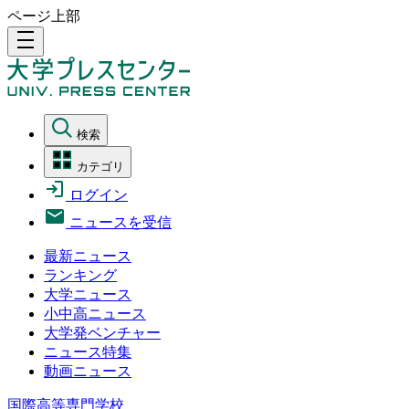
ページ上部
density_medium
検索
カテゴリ
ログイン
ニュースを受信
最新ニュース
ランキング
大学ニュース
小中高ニュース
大学発ベンチャー
ニュース特集
動画ニュース
国際高等専門学校