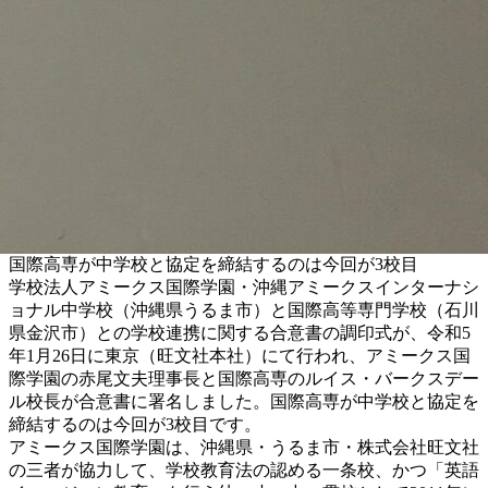
国際高専が中学校と協定を締結するのは今回が3校目
学校法人アミークス国際学園・沖縄アミークスインターナシ
ョナル中学校（沖縄県うるま市）と国際高等専門学校（石川
県金沢市）との学校連携に関する合意書の調印式が、令和5
年1月26日に東京（旺文社本社）にて行われ、アミークス国
際学園の赤尾文夫理事長と国際高専のルイス・バークスデー
ル校長が合意書に署名しました。国際高専が中学校と協定を
締結するのは今回が3校目です。
アミークス国際学園は、沖縄県・うるま市・株式会社旺文社
の三者が協力して、学校教育法の認める一条校、かつ「英語