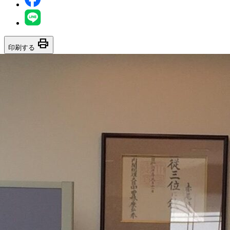
print
印刷する