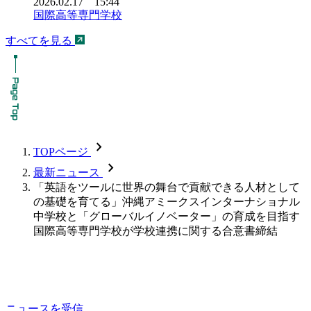
2026.02.17 15:44
国際高等専門学校
すべてを見る
chevron_forward
TOPページ
chevron_forward
最新ニュース
「英語をツールに世界の舞台で貢献できる人材として
の基礎を育てる」沖縄アミークスインターナショナル
中学校と「グローバルイノベーター」の育成を目指す
国際高等専門学校が学校連携に関する合意書締結
ニュースを受信