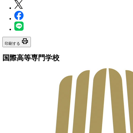
print
印刷する
国際高等専門学校