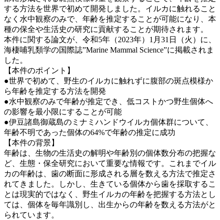
する方法を世界で初めて開発しました。イルカに触れること
なく水中観察のみで、年齢を推定することが可能になり、本
種の保全や生活史の研究に貢献することが期待されます。
本件に関する論文が、令和5年（2023年）1月31日（火）に、
海棲哺乳類学の国際誌”Marine Mammal Science”に掲載されま
した。
【本件のポイント】
●世界で初めて、野生のイルカに触れずに腹部の斑点模様か
ら年齢を推定する方法を開発
●水中観察のみで年齢が推定でき、低コストかつ野生個体へ
の影響を最小限にすることが可能
●伊豆諸島御蔵島のミナミハンドウイルカ個体群について、
年齢不明であった個体の64%で年齢の推定に成功
【本件の背景】
年齢は、生物の生活史の解明や年齢別の個体数分布の把握な
ど、生態・保全研究において重要な情報です。これまでイル
カの年齢は、歯の断面に形成される層を数える方法で推定さ
れてきました。しかし、生きている個体から歯を採取するこ
とは現実的ではなく、野生イルカの年齢を把握する方法とし
ては、個体を毎年識別し、出生からの年齢を数える方法がと
られています。