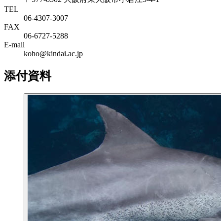
TEL
06‐4307‐3007
FAX
06‐6727‐5288
E-mail
koho@kindai.ac.jp
添付資料