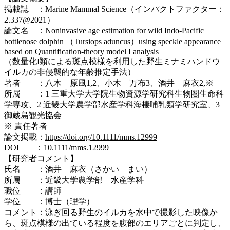
掲載誌 ：Marine Mammal Science（インパクトファクター：
2.337@2021）
論文名 ：Noninvasive age estimation for wild Indo-Pacific
bottlenose dolphin （Tursiops aduncus）using speckle appearance
based on Quantification-theory model I analysis
（数量化I類による斑点模様を利用した野生ミナミハンドウ
イルカの非侵襲的な年齢推定手法）
著者 ：八木 原風1,2、小木 万布3、酒井 麻衣2,※
所属 ：1 三重大学大学院生物資源学研究科生物圏生命科
学専攻、2 近畿大学農学部水産学科海棲哺乳類学研究室、3
御蔵島観光協会
※ 責任著者
論文掲載：
https://doi.org/10.1111/mms.12999
DOI ：10.1111/mms.12999
【研究者コメント】
氏名 ：酒井 麻衣（さかい まい）
所属 ：近畿大学農学部 水産学科
職位 ：講師
学位 ：博士（理学）
コメント：泳ぎ回る野生のイルカを水中で撮影した映像か
ら、斑点模様の出ている程度を腹部のエリアごとに判定し、