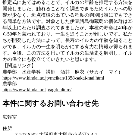
推定式にあてはめることで、イルカの年齢を推定する方法を
開発しました。触れることなく調査できるためイルカへの影
響が少なく、斑点模様の出ている程度の判別は誰にでもでき
る簡単な方法です。対象とした伊豆諸島御蔵島の個体群は25
年以上にわたり調査されてきましたが、本種の寿命は40年か
ら50年と言われており、一生を追うことが難しいです。私た
ちが開発した方法によって、長寿のイルカの年齢を知ること
ができ、イルカの一生を明らかにする有力な情報が得られま
す。今後、この方法を用いてイルカの生活史を解明し、イル
カの保全にも役立てていきたいと思います。
【関連リンク】
農学部 水産学科 講師 酒井 麻衣（サカイ マイ）
https://www.kindai.ac.jp/meikan/1358-sakai-mai.html
農学部
https://www.kindai.ac.jp/agriculture/
本件に関するお問い合わせ先
広報室
住所
〒577-8502 大阪府東大阪市小若江3-4-1