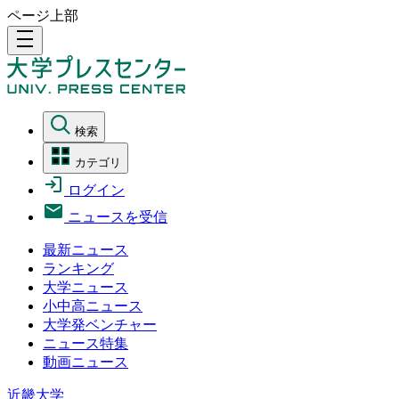
ページ上部
density_medium
検索
カテゴリ
ログイン
ニュースを受信
最新ニュース
ランキング
大学ニュース
小中高ニュース
大学発ベンチャー
ニュース特集
動画ニュース
近畿大学