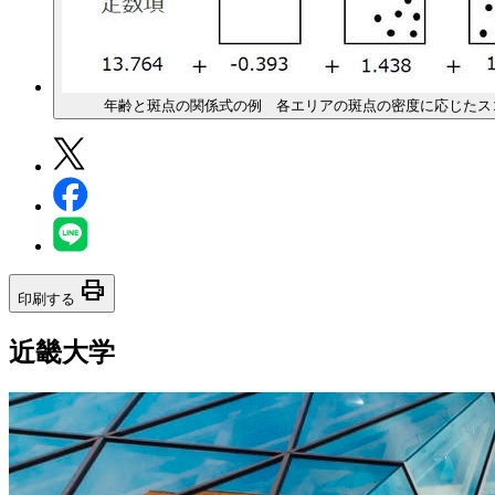
年齢と斑点の関係式の例 各エリアの斑点の密度に応じたス
print
印刷する
近畿大学