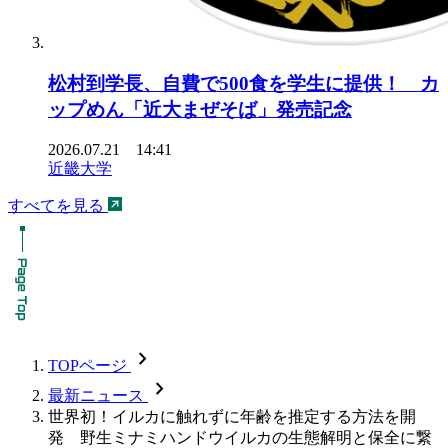
松村到学長、自費で500食を学生に提供！ カ
ップめん「近大まぜそば」発売記念
2026.07.21 14:41
近畿大学
すべてを見る
chevron_forward
TOPページ
chevron_forward
最新ニュース
世界初！イルカに触れずに年齢を推定する方法を開
発 野生ミナミハンドウイルカの生態解明と保全に繋