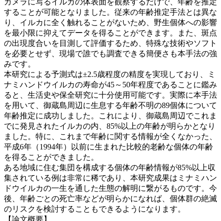
カメラに写るイルカの体表面を観察するだけで、年齢を推定
することが可能となりました。従来の年齢推定手法とは異な
り、イルカに全く触れることがないため、野生個体への影響
を最小限に抑えてデータを得ることができます。また、斑点
の出現度合いを目測して評価するため、特殊な技術やソフト
を必要とせず、現場で誰でも調査できる簡便さも本手法の強
みです。
本研究による予測式は±2.5歳程度の精度を実現しており、ミ
ナミハンドウイルカの寿命が45～50年程度であることに鑑み
ると、生活史や保全研究に十分使用可能です。実際に本手法
を用いて、御蔵島周辺に生息する年齢不明の89個体について
年齢推定に成功しました。これにより、御蔵島周辺でこれま
でに発見されたイルカの内、85%以上の年齢が明らかとなり
ました。特に、これまで年齢に関する情報が全くなかった、
平成6年（1994年）以前に生まれた比較的老齢な個体の年齢
を得ることができました。
ある地域に住む集団を構成する個体の年齢情報が85%以上収
集されている例は非常に稀であり、本研究成果はミナミハン
ドウイルカの一生を通した生態の解明に繋がるものです。今
後、年齢ごとの死亡率などが明らかになれば、個体群の絶滅
のリスクを検討することもできるようになります。
【論文概要】