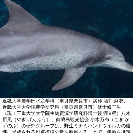
近畿大学農学部水産学科（奈良県奈良市）講師 酒井 麻衣、
近畿大学大学院農学研究科（奈良県奈良市）修士修了生
（現：三重大学大学院生物資源学研究科博士後期課程）八木
原風（やぎ げんふう）、御蔵島観光協会 小木万布（こぎ か
ずのぶ）の研究グループは、野生ミナミハンドウイルカの腹
部に形成される斑点模様の量を観察することで、年齢を推定