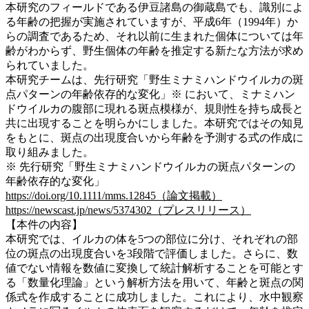
本研究のフィールドである伊豆諸島の御蔵島でも、識別によ
る年齢の把握が実施されていますが、平成6年（1994年）か
らの調査であるため、それ以前に生まれた個体については年
齢がわからず、野生個体の年齢を推定する新たな方法が求め
られていました。
本研究チームは、先行研究「野生ミナミハンドウイルカの斑
点パターンの年齢依存的な変化」※ において、ミナミハン
ドウイルカの腹部に現れる斑点模様が、規則性を持ち成長と
共に出現することを明らかにしました。本研究ではその知見
をもとに、斑点の出現度合いから年齢を予測する式の作成に
取り組みました。
※ 先行研究「野生ミナミハンドウイルカの斑点パターンの
年齢依存的な変化」
https://doi.org/10.1111/mms.12845（論文掲載）
https://newscast.jp/news/5374302（プレスリリース）
【本件の内容】
本研究では、イルカの体を5つの部位に分け、それぞれの部
位の斑点の出現度合いを3段階で評価しました。さらに、数
値でない情報を数値に変換して統計解析することを可能とす
る「数量化理論」という解析方法を用いて、年齢と斑点の関
係式を作成することに成功しました。これにより、水中観察