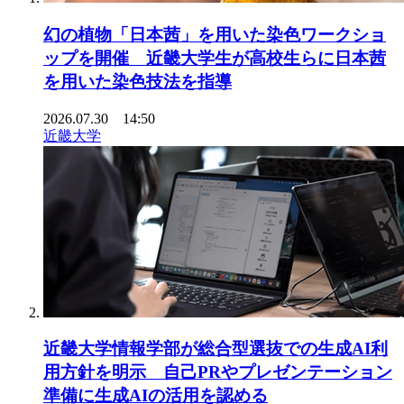
幻の植物「日本茜」を用いた染色ワークショ
ップを開催 近畿大学生が高校生らに日本茜
を用いた染色技法を指導
2026.07.30 14:50
近畿大学
近畿大学情報学部が総合型選抜での生成AI利
用方針を明示 自己PRやプレゼンテーション
準備に生成AIの活用を認める