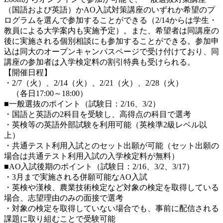
（国語および英語）かAO入試対策講座のいずれか希望のプ
ログラムを選んで参加することができる（2/14からは学生・
教員による大学案内も実施予定）。また、希望者は同講座の
後に実施される個別相談にも参加することができる。参加申
込は同大のオープンキャンパスページで受け付けており、同
講座の参加者は入学検定料の割引特典も受けられる。
【開催日程】
・2/7（火）、2/14（火）、2/21（火）、2/28（火）
（各日17:00～18:00）
■一般選抜のポイント（試験日：2/16、3/2）
・国語と英語の2科目を受験し、高得点の科目で選考
・英検等の英語外部試験を利用可能（英検準2級レベル以
上）
・共通テスト利用入試とのセット出願が可能（セット出願の
場合は共通テスト利用入試の入学検定料が無料）
■AO入試後期のポイント（試験日：2/16、3/2、3/17）
・3月まで実施される併願可能なAO入試
・英検や漢検、農業技術検定など対象の検定を取得している
場合、志望理由のみの面接で選考
・対象の検定を取得していない場合でも、事前に配信される
課題に取り組むことで受験可能