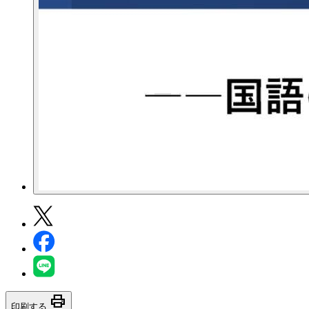
print
印刷する