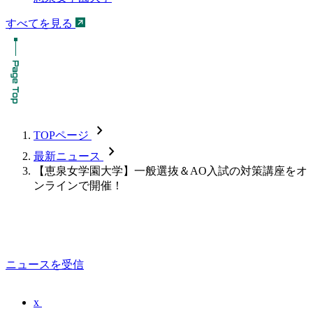
すべてを見る
chevron_forward
TOPページ
chevron_forward
最新ニュース
【恵泉女学園大学】一般選抜＆AO入試の対策講座をオ
ンラインで開催！
ニュースを受信
x