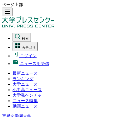
ページ上部
density_medium
検索
カテゴリ
ログイン
ニュースを受信
最新ニュース
ランキング
大学ニュース
小中高ニュース
大学発ベンチャー
ニュース特集
動画ニュース
恵泉女学園大学