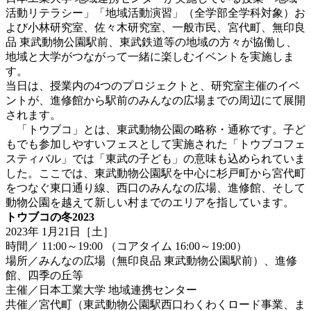
活動リテラシー」「地域活動演習」（全学部全学科対象）お
よび小林研究室、佐々木研究室、一般市民、宮代町、無印良
品 東武動物公園駅前、東武鉄道等の地域の方々が協働し、
地域と大学がつながって一緒に楽しむイベントを実施しま
す。
当日は、授業内の4つのプロジェクトと、研究室主催のイベ
ントが、進修館から駅前のみんなの広場までの周辺にて展開
されます。
「トウブコ」とは、東武動物公園の略称・通称です。子ど
もでも参加しやすいフェスとして実施された「トウブコフェ
スティバル」では「東武の子ども」の意味も込められていま
した。ここでは、東武動物公園駅を中心に杉戸町から宮代町
をつなぐ東口通り線、西口のみんなの広場、進修館、そして
動物公園を越えて新しい村までのエリアを指しています。
トウブコの冬2023
2023年 1月21日［土］
時間／ 11:00～19:00 （コアタイム 16:00～19:00）
場所／みんなの広場（無印良品 東武動物公園駅前）、進修
館、四季の丘等
主催／日本工業大学 地域連携センター
共催／宮代町（東武動物公園駅西口わくわくロード事業、ま