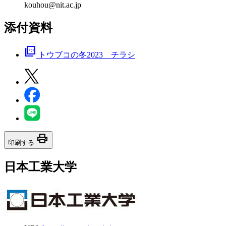
kouhou@nit.ac.jp
添付資料
picture_as_pdf
トウブコの冬2023 チラシ
print
印刷する
日本工業大学