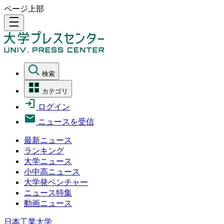
ページ上部
density_medium
検索
カテゴリ
ログイン
ニュースを受信
最新ニュース
ランキング
大学ニュース
小中高ニュース
大学発ベンチャー
ニュース特集
動画ニュース
日本工業大学