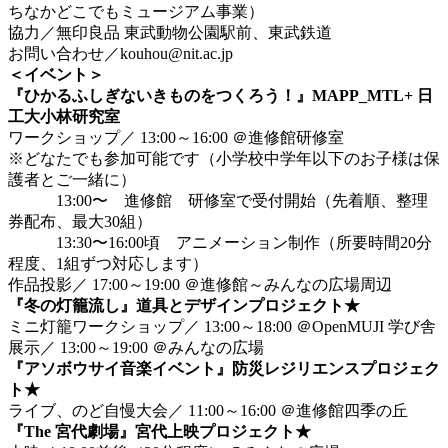
ちなかどこでもミュージアム事業）
協力／無印良品 東武動物公園駅前、東武鉄道
お問い合わせ／kouhou@nit.ac.jp
＜イベント＞
『ひかるふしぎないきものをつくろう！』MAPP_MTL+ 日
工大小林研究室
ワークショップ／ 13:00～16:00 ＠進修館研修室
※どなたでも参加可能です（小学校中学年以下のお子様は保
護者とご一緒に）
13:00〜 進修館 研修室で受付開始（先着順、整理
券配布、最大30組）
13:30〜16:00頃 アニメーション制作（所要時間20分
程度、1組ずつ対応します）
作品投影／ 17:00～19:00 ＠進修館～みんなの広場周辺
『冬の灯籠流し』道具とデザインプロジェクト★
ミニ灯籠ワークショップ／ 13:00～18:00 ＠OpenMUJI 学び舎
展示／ 13:00～19:00 ＠みんなの広場
『アソボウサイ音楽イベント』防災レジリエンスプロジェク
ト★
ライブ、のど自慢大会／ 11:00～16:00 ＠進修館四季の丘
『The 宮代劇場』宮代上映プロジェクト★