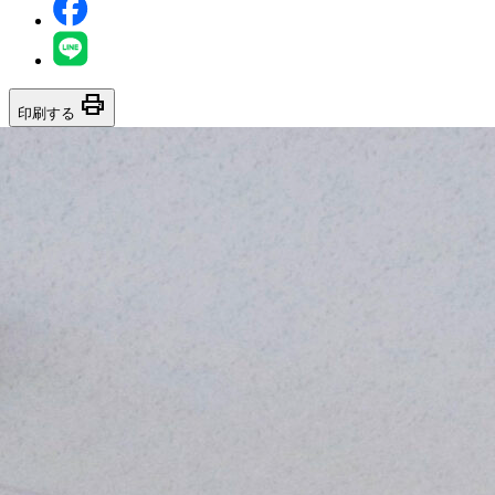
print
印刷する