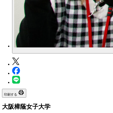
print
印刷する
大阪樟蔭女子大学