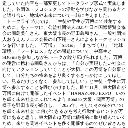
定していた内容を一部変更してトークライブ形式で実施しま
した。各団体・プロジェクトの活動を学びながら関わる方々
と語り合い、地域や未来について一緒に考えました。
トークライブ(1)では、「生徒や学生が万博にて共創する
ために」をテーマに、公益社団法人2025年日本国際博覧会協
会の岡島美佳さん、東大阪市長の野田義和さん、一般社団法
人おうえんフェス会長の山下翔一さんによるトークセッショ
ンを行いました。「万博」「SDGs」「まちづくり」「地球
環境」「フードロス」などの課題について、中高生と
SDGirlsも参加しながらトークが繰り広げられました。万博
の運営に携わる岡島さんからは、「自分が実現したい社会に
向けてアクションしていくことが大切。この万博を自分事と
して、自分たちの将来をより良くするきっかけにしてほし
い。見るだけじゃなく、参加してほしい」と生徒・学生に万
博へ参加することを呼びかけました。昨年11月、東大阪市が
万博に向けて開催したイベント「HANAZONO EXPO いの
ち輝く未来社会にふれてみよう Road to 大阪・関西万博」の
様子を野田市長が紹介し、「2025年、そしてその先の”いの
ち輝く未来社会”に何ができるかを考え行動するヒントが万
博にあると思う。東大阪市は万博に積極的に取り組んでいく
ため、来年も関連イベントを多く開催するのでぜひ皆さんも