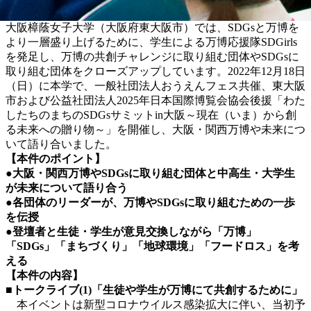
大阪樟蔭女子大学（大阪府東大阪市）では、SDGsと万博を
より一層盛り上げるために、学生による万博応援隊SDGirls
を発足し、万博の共創チャレンジに取り組む団体やSDGsに
取り組む団体をクローズアップしています。2022年12月18日
（日）に本学で、一般社団法人おうえんフェス共催、東大阪
市および公益社団法人2025年日本国際博覧会協会後援「わた
したちのまちのSDGsサミットin大阪～現在（いま）から創
る未来への贈り物～」を開催し、大阪・関西万博や未来につ
いて語り合いました。
【本件のポイント
】
●大阪・関西万博やSDGsに取り組む団体と中高生・大学生
が未来について語り合う
●各団体のリーダーが、万博やSDGsに取り組むための一歩
を伝授
●登壇者と生徒・学生が意見交換しながら「万博」
「SDGs」「まちづくり」「地球環境」「フードロス」を考
える
【本件の内容】
■トークライブ(1)「生徒や学生が万博にて共創するために」
本イベントは新型コロナウイルス感染拡大に伴い、当初予