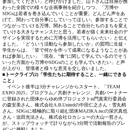
参加してください」と呼びかけました。山下さんは自身が携
わった全国での様々な企画事例を紹介しつつ、「万博や
SDGsは若者を巻き込んでいくことが重要。どんどん声をあ
げて、関わって自分事にしていってほしい。参加することで
つながっていける万博。関わることで自分たちのまちを変え
ていける大きなチャンスだと思う。若者が描く未来社会のデ
ザインを実現するために万博を活用してもらいたい」と伝え
ました。「どういう活動なら参加したいか」の質問に生徒・
学生からは、「皆で何かを作って成果になるようなことがあ
れば参加したい」「現在、”食”に関して学んでいるのでそう
いった方面から万博やSDGsのことも学んでいきたい」と声
が上がり、登壇者と様々な意見を交し合いました。
■トークライブ(2)「学生たちに期待すること、一緒にできる
こと」
イベント後半は3分チャレンジからスタート。「TEAM
EXPO 2025」プログラム／共創チャレンジ、共創パートナー
に登録された団体からゆめ伴プロジェクトin門真実行委員会
の森安美さん、株式会社A.B.Unitedの中田仁之さん・雪丸梢
さん、SDGsに積極的に取り組む団体MAZIKA.incの深沢真也
さん・迫田光法さん、株式会社ロカシューの大山一哲さん
が、ストップウォッチで計りながら3分間で活動報告のプレ
ゼンに挑戦しました。