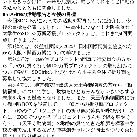
ントをきっかけに、未来を見据え活動してくれることに期待
を込めるとともに閉会しました。
■SDGirlsの活動報告と今後の目標
今回SDGirlsがこれまでの活動を写真とともに紹介し、今
後の目標を発表しました。「中高生につなぐ！大阪樟蔭女子
大学生のSDGs×万博応援プロジェクト」は、これまで4回実
施してきました。
第1弾では、公益社団法人2025年日本国際博覧会協会の方
から大阪・関西万博について学びました。
第2弾では、ゆめ伴プロジェクトin門真実行委員会の方か
ら「いのち輝く折り鶴100万羽プロジェクト」の取り組みに
ついて学び、SDGirlsの呼びかけから本学園全体で折り鶴を
募集して協力しました。
第3弾では、地方独立行政法人天王寺動物園の方から「動
物福祉」について学び、動物もひともみんながいきいきする
未来を考える機会となりました。また、天王寺動物園内に折
り鶴回収BOXを設置して、「100万羽の折り鶴プロジェク
ト」（ゆめ伴プロジェクト）の折り鶴の募集を呼びかけ、さ
らに「ZOOでつながるプロジェクト～うんちで緑を増やそ
う～」（天王寺動物園）の動物の糞でできた堆肥を樟蔭中学
校の畑で活用するなど万博共創チャレンジ同士をつなぐ架け
橋として取り組みました。