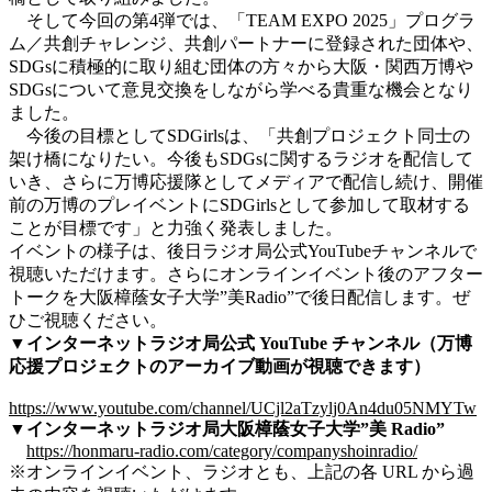
そして今回の第4弾では、「TEAM EXPO 2025」プログラ
ム／共創チャレンジ、共創パートナーに登録された団体や、
SDGsに積極的に取り組む団体の方々から大阪・関西万博や
SDGsについて意見交換をしながら学べる貴重な機会となり
ました。
今後の目標としてSDGirlsは、「共創プロジェクト同士の
架け橋になりたい。今後もSDGsに関するラジオを配信して
いき、さらに万博応援隊としてメディアで配信し続け、開催
前の万博のプレイベントにSDGirlsとして参加して取材する
ことが目標です」と力強く発表しました。
イベントの様子は、後日ラジオ局公式YouTubeチャンネルで
視聴いただけます。さらにオンラインイベント後のアフター
トークを大阪樟蔭女子大学”美Radio”で後日配信します。ぜ
ひご視聴ください。
▼インターネットラジオ局公式 YouTube チャンネル
（万博
応援プロジェクトのアーカイブ動画が視聴できます）
https://www.youtube.com/channel/UCjl2aTzylj0An4du05NMYTw
▼インターネットラジオ局大阪樟蔭女子大学”美 Radio”
https://honmaru-radio.com/category/companyshoinradio/
※オンラインイベント、ラジオとも、上記の各 URL から過