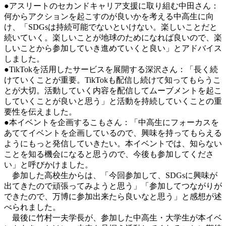
●アスリートのセカンドキャリア支援に取り組む中田さん：
何からアクションを起こすのが良いかを考える中高生に向
け、「SDGsは持続可能でないといけない。楽しいことだと
続いていく。楽しいことが地球のためになれば良いので、楽
しいことから参加していき進めていくと良い」とアドバイス
しました。
●TikTokを活用したサービスを展開する深沢さん：「長く続
けていくことが重要。TikTokも配信し続けて知ってもらうこ
とが大切。活動していく内容を配信してムーブメントを起こ
していくことが良いと思う」と活動を持続していくことの重
要性を伝えました。
●本イベントを企画するこもさん：「中高生にフォーカスを
あててイベントを企画しているので、興味を持ってもらえる
ようにもっと発信していきたい。本イベントでは、知らない
ことを知る機会になると思うので、今後も参加してくださ
い」と呼びかけました。
参加した高校生からは、「今回参加して、SDGsに興味が
出てきたので頑張ってみようと思う」「参加してつながりが
できたので、万博に参加出来たら良いなと思う」と感想が述
べられました。
最後に竹村一夫学長が、参加した中高生・大学生が本イベ