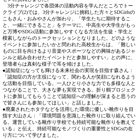
3分チャレンジで各団体の活動内容を学んだところでトー
クライブ(2)では、3分チャレンジに挑戦した方々とSDGirlsの
こもさん・おみやさんが加わり、「学生たちに期待するこ
と、一緒にできること」をテーマに、中高生や大学生がもっ
と万博やSDGs活動に参加しやすくなる方法を生徒・学生と
模索しながらのトークセッションとなりました。どのような
イベントに参加したいかと問われた高校生からは、「難しい
ものに目を向けるより音楽やスポーツなどの興味があるジャ
ンルと組み合わせたイベントだと参加しやすい」との声に、
登壇者らは真剣な様子で耳を傾けました。
●認知症になっても輝ける未来社会の実現を目指す森さん：
「認知症の方が主役になって、関わる人が笑顔になれるよう
な活動を目指している。一人ひとり小さな力でも多様な人と
つながることで、大きな夢も実現できる。折り鶴プロジェク
トに参加してもらうことで認知症への理解が深まると思うの
で皆さんにも参加してほしい」と話しました。
●廃棄されたホタテなどを活用した環境に優しい靴作りを目
指す大山さん：「環境問題を意識した靴作りに取り組んでい
る。運営している靴作り学校でも持続可能な靴作りを教えて
いる」と伝え、持続可能なモノづくりの重要性とSDGsの在
り方について学びました。