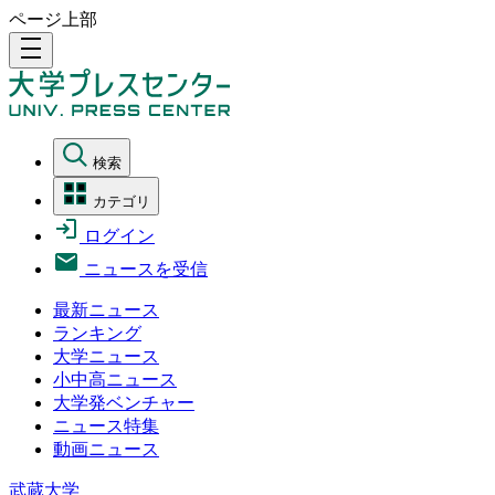
ページ上部
density_medium
検索
カテゴリ
ログイン
ニュースを受信
最新ニュース
ランキング
大学ニュース
小中高ニュース
大学発ベンチャー
ニュース特集
動画ニュース
武蔵大学