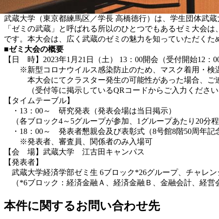
武蔵大学（東京都練馬区／学長 高橋徳行）は、学生団体武蔵大
「ゼミの武蔵」と呼ばれる所以のひとつでもあるゼミ大会は
です。本大会は、広く武蔵のゼミの魅力を知っていただくた
■ゼミ大会の概要
【日 時】2023年1月21日（土） 13：00開会（受付開始12
※新型コロナウイルス感染防止のため、マスク着用・検温
本大会にてクラスター発生の可能性があった場合、ご連
（受付等に掲示しているQRコードからご入力ください
【タイムテーブル】
・13：00～ 研究発表（発表会場は当日掲示）
（各ブロック4～5グループが参加、1グループあたり20分
・18：00～ 発表者懇親会及び表彰式（8号館8階50周年記
※発表者、審査員、関係者のみ入場可
【会 場】武蔵大学 江古田キャンパス
【発表者】
武蔵大学経済学部ゼミ生 6ブロック*26グループ、チャレン
（*6ブロック：経済金融Ａ、経済金融Ｂ、金融会計、経営
本件に関するお問い合わせ先