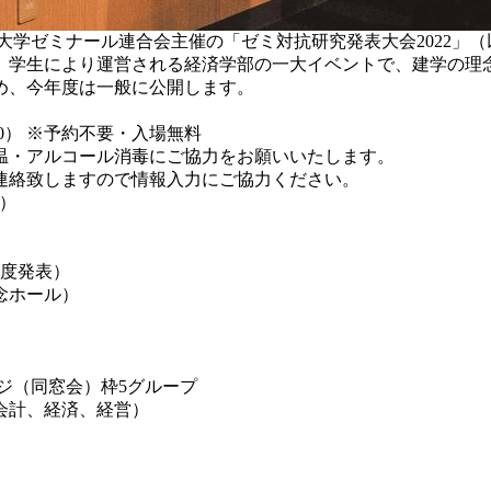
学ゼミナール連合会主催の「ゼミ対抗研究発表大会2022」（以
、学生により運営される経済学部の一大イベントで、建学の理
め、今年度は一般に公開します。
：00） ※予約不要・入場無料
・アルコール消毒にご協力をお願いいたします。
絡致しますので情報入力にご協力ください。
）
程度発表）
念ホール）
ジ（同窓会）枠5グループ
会計、経済、経営）