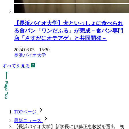
【長浜バイオ大学】犬といっしょに食べられ
る食パン「ワンだふる」が完成－食パン専門
店「さすがにオテアゲ」と共同開発－
2024.08.05 15:30
長浜バイオ大学
すべてを見る
chevron_forward
TOPページ
chevron_forward
最新ニュース
【長浜バイオ大学】新学長に伊藤正恵教授を選出 初