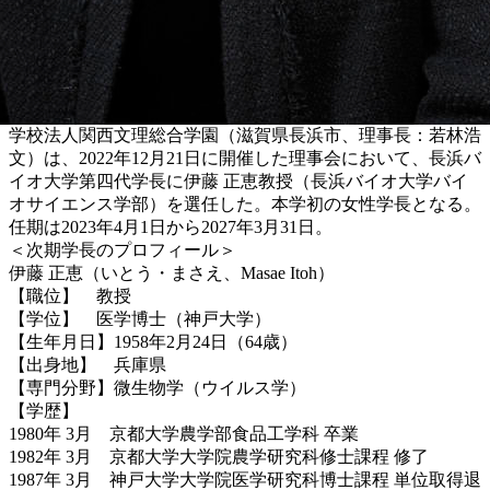
学校法人関西文理総合学園（滋賀県長浜市、理事長：若林浩
文）は、2022年12月21日に開催した理事会において、長浜バ
イオ大学第四代学長に伊藤 正恵教授（長浜バイオ大学バイ
オサイエンス学部）を選任した。本学初の女性学長となる。
任期は2023年4月1日から2027年3月31日。
＜次期学長のプロフィール＞
伊藤 正恵（いとう・まさえ、Masae Itoh）
【職位】 教授
【学位】 医学博士（神戸大学）
【生年月日】1958年2月24日（64歳）
【出身地】 兵庫県
【専門分野】微生物学（ウイルス学）
【学歴】
1980年 3月 京都大学農学部食品工学科 卒業
1982年 3月 京都大学大学院農学研究科修士課程 修了
1987年 3月 神戸大学大学院医学研究科博士課程 単位取得退