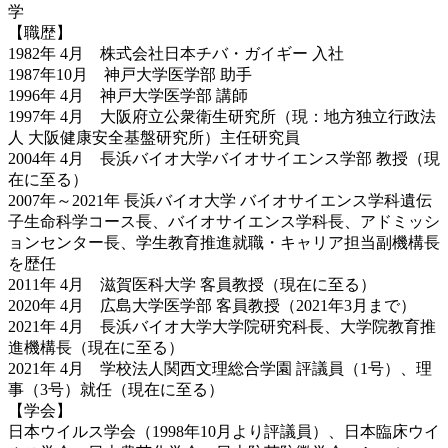
学
【職歴】
1982年 4月 株式会社日本チバ・ガイギー 入社
1987年10月 神戸大学医学部 助手
1996年 4月 神戸大学医学部 講師
1997年 4月 大阪府立公衆衛生研究所（現：地方独立行政法
人 大阪健康安全基盤研究所）主任研究員
2004年 4月 長浜バイオ大学バイオサイエンス学部 教授（現
在に至る）
2007年～2021年 長浜バイオ大学 バイオサイエンス学科遺伝
子生命科学コース長、バイオサイエンス学科長、アドミッシ
ョンセンター長、学生教育推進就職・キャリア担当副機構長
を歴任
2011年 4月 滋賀医科大学 客員教授（現在に至る）
2020年 4月 広島大学医学部 客員教授（2021年3月まで）
2021年 4月 長浜バイオ大学大学院研究科長、大学院教育推
進機構長（現在に至る）
2021年 4月 学校法人関西文理総合学園 評議員（1号）、理
事（3号）就任（現在に至る）
【学会】
日本ウイルス学会（1998年10月より評議員）、日本臨床ウイ