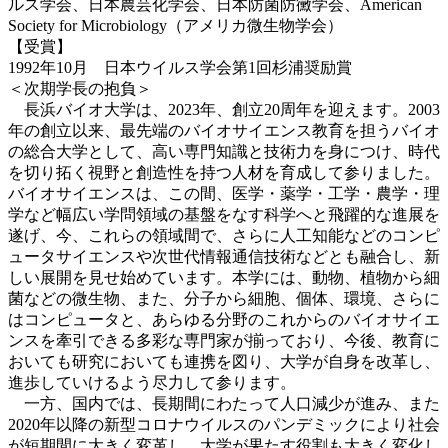
ルス学会、日本農芸化学会、日本防菌防黴学会、American
Society for Microbiology（アメリカ微生物学会）
【受賞】
1992年10月 日本ウイルス学会第1回杉浦奨励賞
＜次期学長の抱負＞
長浜バイオ大学は、2023年、創立20周年を迎えます。2003
年の創立以来、最先端のバイオサイエンス教育を担うバイオ
の総合大学として、高い専門知識と技術力を身につけ、時代
を切り拓く視野と創造性を持つ人材を育成して参りました。
バイオサイエンスは、この間、医学・薬学・工学・農学・理
学など幅広い学問領域の基盤をなす科学へと飛躍的な進展を
遂げ、今、これらの領域間で、さらに人工知能などのコンピ
ュータサイエンスや次世代情報通信技術などとも融合し、新
しい展開を見せ始めています。本学には、動物、植物から細
菌などの微生物、また、分子から細胞、個体、環境、さらに
はコンピュータと、あらゆる分野のこれからのバイオサイエ
ンスを牽引できる多彩な専門家が揃っており、今後、教育に
おいても研究においても連携を図り、大学が自身を改革し、
進歩していけるよう尽力して参ります。
一方、国内では、長期間にわたって人口減少が進み、また
2020年以降の新型コロナウイルスのパンデミックにより社会
が短期間に大きく変革し、大学が果たす役割も大きく変化し