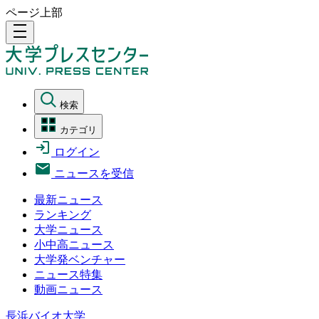
ページ上部
density_medium
検索
カテゴリ
ログイン
ニュースを受信
最新ニュース
ランキング
大学ニュース
小中高ニュース
大学発ベンチャー
ニュース特集
動画ニュース
長浜バイオ大学