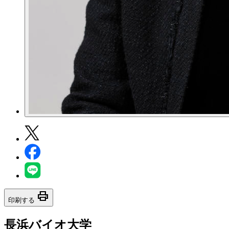
print
印刷する
長浜バイオ大学