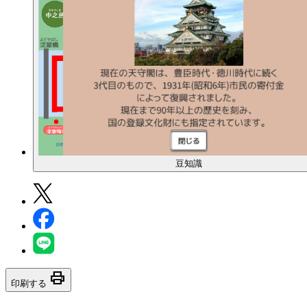
豆知識
print
印刷する