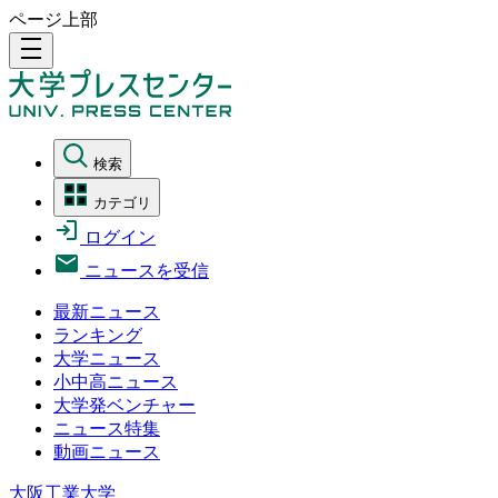
ページ上部
density_medium
検索
カテゴリ
ログイン
ニュースを受信
最新ニュース
ランキング
大学ニュース
小中高ニュース
大学発ベンチャー
ニュース特集
動画ニュース
大阪工業大学