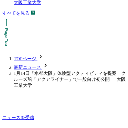
大阪工業大学
すべてを見る
chevron_forward
TOPページ
chevron_forward
最新ニュース
1月14日「水都大阪」体験型アクティビティを提案 ク
ルーズ船「アクアライナー」で一般向け初公開 — 大阪
工業大学
ニュースを受信