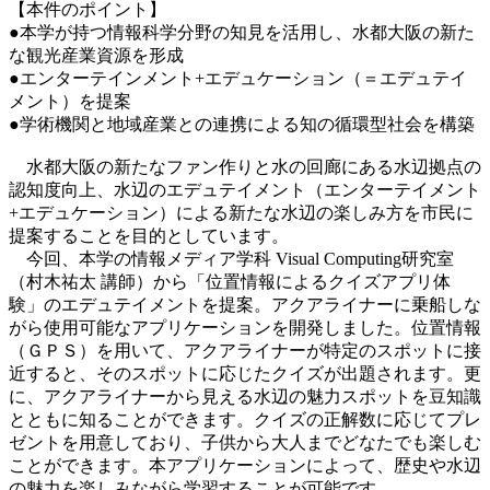
【本件のポイント】
●本学が持つ情報科学分野の知見を活用し、水都大阪の新た
な観光産業資源を形成
●エンターテインメント+エデュケーション（＝エデュテイ
メント）を提案
●学術機関と地域産業との連携による知の循環型社会を構築
水都大阪の新たなファン作りと水の回廊にある水辺拠点の
認知度向上、水辺のエデュテイメント（エンターテイメント
+エデュケーション）による新たな水辺の楽しみ方を市民に
提案することを目的としています。
今回、本学の情報メディア学科 Visual Computing研究室
（村木祐太 講師）から「位置情報によるクイズアプリ体
験」のエデュテイメントを提案。アクアライナーに乗船しな
がら使用可能なアプリケーションを開発しました。位置情報
（ＧＰＳ）を用いて、アクアライナーが特定のスポットに接
近すると、そのスポットに応じたクイズが出題されます。更
に、アクアライナーから見える水辺の魅力スポットを豆知識
とともに知ることができます。クイズの正解数に応じてプレ
ゼントを用意しており、子供から大人までどなたでも楽しむ
ことができます。本アプリケーションによって、歴史や水辺
の魅力を楽しみながら学習することが可能です。