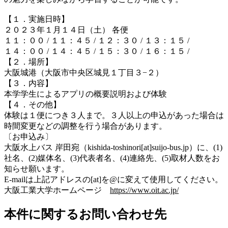
【１．実施日時】
２０２３年１月１４日（土） 各便
１１：００ / １１：４５ / １２：３０ / １３：１５ /
１４：００ / １４：４５ / １５：３０ / １６：１５ /
【２．場所】
大阪城港（大阪市中央区城見１丁目３−２）
【３．内容】
本学学生によるアプリの概要説明および体験
【４．その他】
体験は１便につき３人まで。３人以上の申込があった場合は
時間変更などの調整を行う場合があります。
〔お申込み〕
大阪水上バス 岸田宛（kishida-toshinori[at]suijo-bus.jp）に、(1)
社名、(2)媒体名、(3)代表者名、(4)連絡先、(5)取材人数をお
知らせ願います。
E-mailは上記アドレスの[at]を@に変えて使用してください。
大阪工業大学ホームページ
https://www.oit.ac.jp/
本件に関するお問い合わせ先