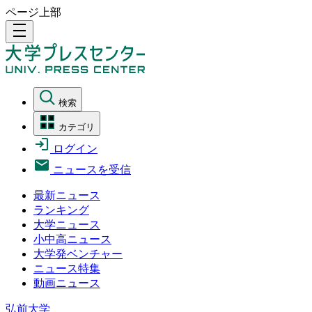
ページ上部
density_medium
検索
カテゴリ
ログイン
ニュースを受信
最新ニュース
ランキング
大学ニュース
小中高ニュース
大学発ベンチャー
ニュース特集
動画ニュース
弘前大学