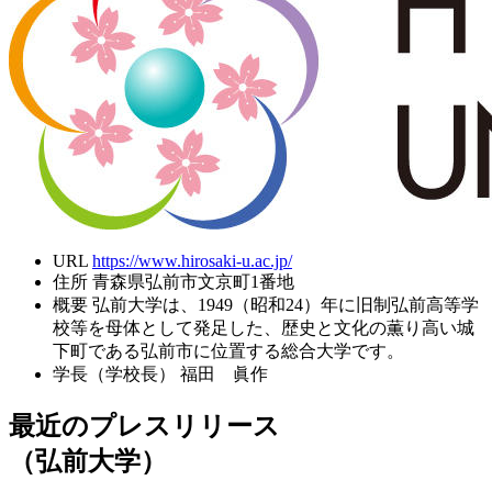
URL
https://www.hirosaki-u.ac.jp/
住所
青森県弘前市文京町1番地
概要
弘前大学は、1949（昭和24）年に旧制弘前高等学
校等を母体として発足した、歴史と文化の薫り高い城
下町である弘前市に位置する総合大学です。
学長（学校長）
福田 眞作
最近のプレスリリース
（弘前大学）