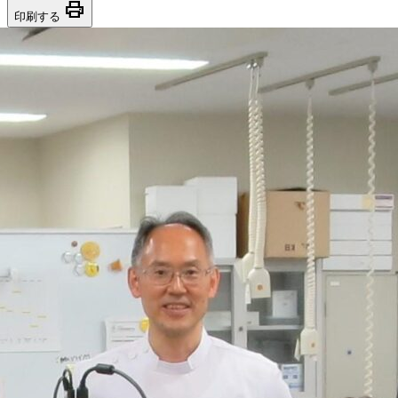
print
印刷する