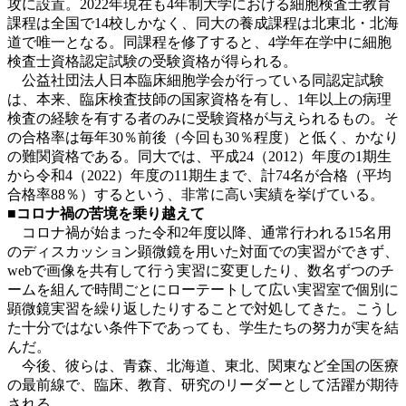
攻に設置。2022年現在も4年制大学における細胞検査士教育
課程は全国で14校しかなく、同大の養成課程は北東北・北海
道で唯一となる。同課程を修了すると、4学年在学中に細胞
検査士資格認定試験の受験資格が得られる。
公益社団法人日本臨床細胞学会が行っている同認定試験
は、本来、臨床検査技師の国家資格を有し、1年以上の病理
検査の経験を有する者のみに受験資格が与えられるもの。そ
の合格率は毎年30％前後（今回も30％程度）と低く、かなり
の難関資格である。同大では、平成24（2012）年度の1期生
から令和4（2022）年度の11期生まで、計74名が合格（平均
合格率88％）するという、非常に高い実績を挙げている。
■コロナ禍の苦境を乗り越えて
コロナ禍が始まった令和2年度以降、通常行われる15名用
のディスカッション顕微鏡を用いた対面での実習ができず、
webで画像を共有して行う実習に変更したり、数名ずつのチ
ームを組んで時間ごとにローテートして広い実習室で個別に
顕微鏡実習を繰り返したりすることで対処してきた。こうし
た十分ではない条件下であっても、学生たちの努力が実を結
んだ。
今後、彼らは、青森、北海道、東北、関東など全国の医療
の最前線で、臨床、教育、研究のリーダーとして活躍が期待
される。