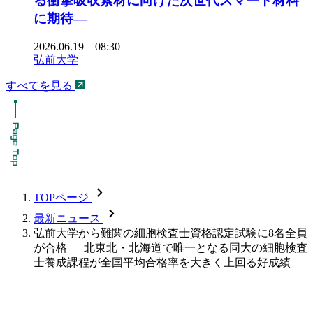
る衝撃吸収素材に向けた次世代スマート材料
に期待―
2026.06.19 08:30
弘前大学
すべてを見る
chevron_forward
TOPページ
chevron_forward
最新ニュース
弘前大学から難関の細胞検査士資格認定試験に8名全員
が合格 — 北東北・北海道で唯一となる同大の細胞検査
士養成課程が全国平均合格率を大きく上回る好成績