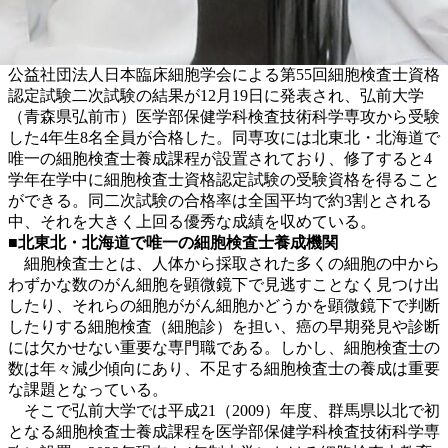
公益社団法人日本臨床細胞学会による第55回細胞検査士資格
認定試験二次試験の結果が12月19日に発表され、弘前大学
（青森県弘前市）医学部保健学科検査技術科学専攻から受験
した4年生8名全員が合格した。同専攻には北東北・北海道で
唯一の細胞検査士養成課程が設置されており、修了すると4
学年在学中に細胞検査士資格認定試験の受験資格を得ること
ができる。同二次試験の合格率は全国平均で約3割とされる
中、それを大きく上回る優秀な成績を収めている。
■北東北・北海道で唯一の細胞検査士養成機関
細胞検査士とは、人体から採取された多くの細胞の中から
わずかな数のがん細胞を顕微鏡下で見逃すことなく見つけ出
したり、それらの細胞ががん細胞かどうかを顕微鏡下で判断
したりする細胞検査（細胞診）を担い、癌の早期発見や診断
には欠かせない重要な専門職である。しかし、細胞検査士の
数は年々減少傾向にあり、不足する細胞検査士の養成は重要
な課題となっている。
そこで弘前大学では平成21（2009）年度、群馬県以北で初
となる細胞検査士養成課程を医学部保健学科検査技術科学専