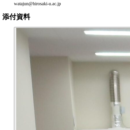
watajun@hirosaki-u.ac.jp
添付資料