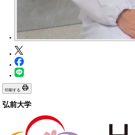
print
印刷する
弘前大学