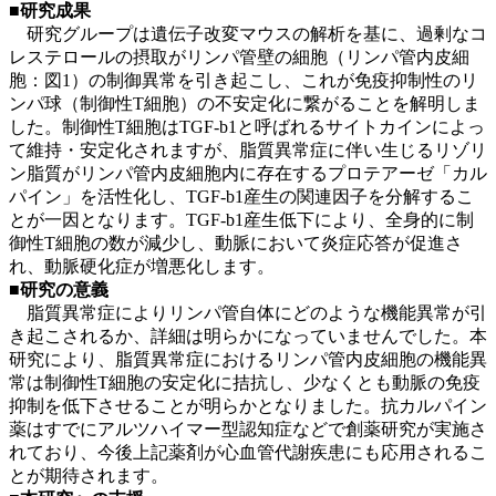
■研究成果
研究グループは遺伝子改変マウスの解析を基に、過剰なコ
レステロールの摂取がリンパ管壁の細胞（リンパ管内皮細
胞：図1）の制御異常を引き起こし、これが免疫抑制性のリ
ンパ球（制御性T細胞）の不安定化に繋がることを解明しま
した。制御性T細胞はTGF-b1と呼ばれるサイトカインによっ
て維持・安定化されますが、脂質異常症に伴い生じるリゾリ
ン脂質がリンパ管内皮細胞内に存在するプロテアーゼ「カル
パイン」を活性化し、TGF-b1産生の関連因子を分解するこ
とが一因となります。TGF-b1産生低下により、全身的に制
御性T細胞の数が減少し、動脈において炎症応答が促進さ
れ、動脈硬化症が増悪化します。
■研究の意義
脂質異常症によりリンパ管自体にどのような機能異常が引
き起こされるか、詳細は明らかになっていませんでした。本
研究により、脂質異常症におけるリンパ管内皮細胞の機能異
常は制御性T細胞の安定化に拮抗し、少なくとも動脈の免疫
抑制を低下させることが明らかとなりました。抗カルパイン
薬はすでにアルツハイマー型認知症などで創薬研究が実施さ
れており、今後上記薬剤が心血管代謝疾患にも応用されるこ
とが期待されます。