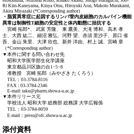
Hosonuma, Nozomu Kono, Risako Akasu, Shogo Haraguchi, Joo-
Ri Kim-Kaneyama, Kinya Otsu, Hiroyuki Arai, Makoto Murakami,
Akira Miyazaki (*Corresponding author)
・脂質異常症に起因するリンパ管内皮細胞のカルパイン機能
異常は制御性T細胞の安定性と体内動態に拮抗する
宮崎 拓郎*、 武富 芳隆、 東 鷹美、大滝 博和、高木 孝
士、大西 紘二、細沼 雅弘、河野 望、赤須 里沙子、原口 省
吾、金山 朱里、大津 欣也、新井 洋由、村上 誠、宮崎 章
（*Corresponding author）
▼本件に関する問い合わせ先
昭和大学医学部生化学講座
東京都品川区旗の台1−5−8
准教授 宮崎 拓郎（みやざき たくろう）
TEL：03-3784-8116
FAX : 03-3784-2346
E-mail: taku@pharm.showa-u.ac.jp
▼本件リリース元
学校法人 昭和大学 総務部 総務課 大学広報係
TEL：03-3784-8059
E-mail：press@ofc.showa-u.ac.jp
添付資料