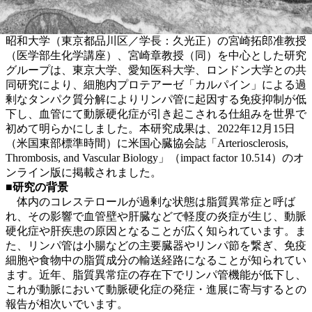
昭和大学（東京都品川区／学長：久光正）の宮崎拓郎准教授
（医学部生化学講座）、宮崎章教授（同）を中心とした研究
グループは、東京大学、愛知医科大学、ロンドン大学との共
同研究により、細胞内プロテアーゼ「カルパイン」による過
剰なタンパク質分解によりリンパ管に起因する免疫抑制が低
下し、血管にて動脈硬化症が引き起こされる仕組みを世界で
初めて明らかにしました。本研究成果は、2022年12月15日
（米国東部標準時間）に米国心臓協会誌「Arteriosclerosis,
Thrombosis, and Vascular Biology」（impact factor 10.514）のオ
ンライン版に掲載されました。
■研究の背景
体内のコレステロールが過剰な状態は脂質異常症と呼ば
れ、その影響で血管壁や肝臓などで軽度の炎症が生じ、動脈
硬化症や肝疾患の原因となることが広く知られています。ま
た、リンパ管は小腸などの主要臓器やリンパ節を繋ぎ、免疫
細胞や食物中の脂質成分の輸送経路になることが知られてい
ます。近年、脂質異常症の存在下でリンパ管機能が低下し、
これが動脈において動脈硬化症の発症・進展に寄与するとの
報告が相次いでいます。