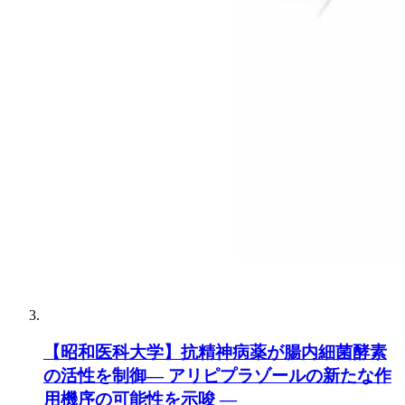
【昭和医科大学】抗精神病薬が腸内細菌酵素
の活性を制御― アリピプラゾールの新たな作
用機序の可能性を示唆 ―