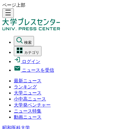
ページ上部
density_medium
検索
カテゴリ
ログイン
ニュースを受信
最新ニュース
ランキング
大学ニュース
小中高ニュース
大学発ベンチャー
ニュース特集
動画ニュース
昭和医科大学