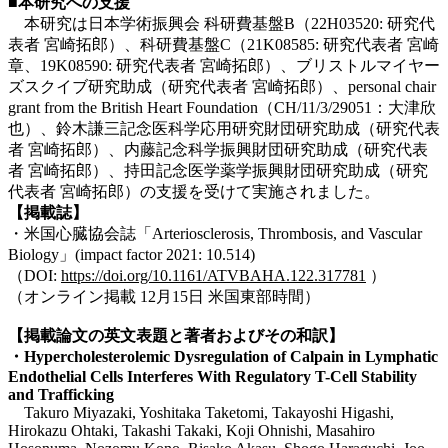
■本研究への支援
本研究は日本学術振興会 科研費基盤B（22H03520: 研究代
表者 宮崎拓郎）、科研費基盤C（21K08585: 研究代表者 宮崎
章、19K08590: 研究代表者 宮崎拓郎）、ブリストルマイヤー
ズスクイブ研究助成（研究代表者 宮崎拓郎）、personal chair
grant from the British Heart Foundation（CH/11/3/29051：大津欣
也）、鈴木謙三記念医科学応用研究財団研究助成（研究代表
者 宮崎拓郎）、内藤記念科学振興財団研究助成（研究代表
者 宮崎拓郎）、持田記念医学薬学振興財団研究助成（研究
代表者 宮崎拓郎）の支援を受けて実施されました。
【掲載誌】
・米国心臓協会誌「Arteriosclerosis, Thrombosis, and Vascular
Biology」(impact factor 2021: 10.514)
（DOI:
https://doi.org/10.1161/ATVBAHA.122.317781
）
（オンライン掲載 12月15日 米国東部時間）
【掲載論文の英文表題と著者およびその和訳】
・Hypercholesterolemic Dysregulation of Calpain in Lymphatic
Endothelial Cells Interferes With Regulatory T-Cell Stability
and Trafficking
Takuro Miyazaki, Yoshitaka Taketomi, Takayoshi Higashi,
Hirokazu Ohtaki, Takashi Takaki, Koji Ohnishi, Masahiro