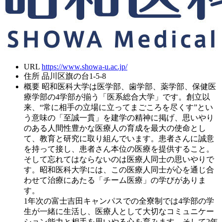
URL
https://www.showa-u.ac.jp/
住所
品川区旗の台1-5-8
概要
昭和医科大学は医学部、歯学部、薬学部、保健医
療学部の4学部が揃う「医系総合大学」です。創立以
来、“常に相手の立場に立ってまごころを尽くす”とい
う意味の「至誠一貫」を建学の精神に掲げ、思いやり
のある人間性豊かな医療人の育成を最大の使命とし
て、教育と研究に取り組んでいます。患者さんに誠意
を持って接し、患者さん本位の医療を提供すること。
そして忘れてはならないのは医療人同士の思いやりで
す。昭和医科大学には、この医療人同士が心を通じ合
わせて治療にあたる「チーム医療」の学びがありま
す。
1年次の富士吉田キャンパスでの全寮制では4学部の学
生が一緒に生活し、医療人として大切なコミュニケー
ション能力と相手を思いやる心を育みます。そして2年