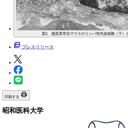
図1 脂質異常症マウスのリンパ管内皮細胞（下）
picture_as_pdf
プレスリリース
print
印刷する
昭和医科大学