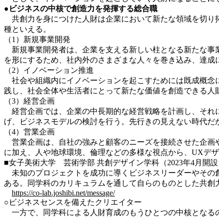
●
ビジネスの中核で創造力を発揮する総合職
共創力を身につけた人財は企業において新たな領域を切り拓
種といえる。
（1）新規事業開発
新規事業開発者は、企業を支える新しい柱となる新たな事業
を形にするため、社内外のさまざまな人々を巻き込み、達成
（2）イノベーション推進
社会や組織内にイノベーションを起こすためには既成概念に
践し、社会全体や生活者にとって新たな価値を創造できる人
（3）経営企画
経営企画では、企業の中長期的な経営戦略を計画し、それに
げ、ビジネスモデルの検討を行う。先行きの見えない時代だ
（4）営業企画
営業企画は、自社の強みと顧客のニーズを接続させた企画や
に加え、人や地球環境、倫理などの多様な視点から、UXデ
■女子美術大学 芸術学部 共創デザイン学科（2023年4月開設
未知のプロジェクトを成功に導くビジネスリーダーやその創
ある。同学科のカリキュラムを通して自らのものとした共創
https://co-lab.joshibi.net/message/
○ビジネスセンスを備えたクリエイター
一方で、同学科による人財育成のもうひとつの中核となるの