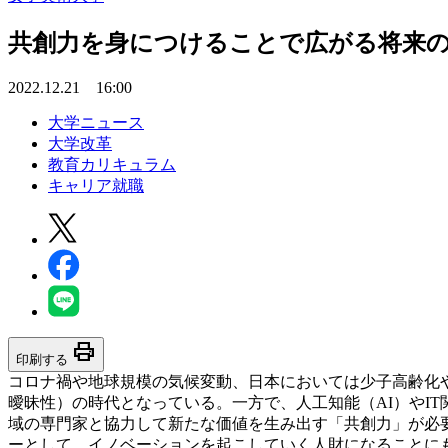
共創力を身につけることで広がる将来
2022.12.21 16:00
大学ニュース
大学改革
教育カリキュラム
キャリア就職
print
印刷する
コロナ禍や地球規模の気候変動、日本においては少子高齢化や人口減少など、将
曖昧性）の時代となっている。一方で、人工知能（AI）やI
域の専門家と協力して新たな価値を生み出す「共創力」が必
ーとして、イノベーションを起こしていく人財になることに