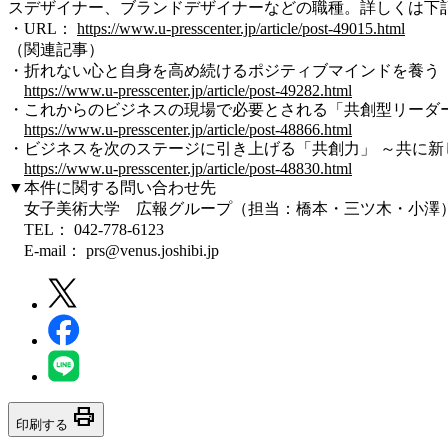
スデザイナー、ブランドデザイナーなどの職種。詳しくは下記の
・URL：
https://www.u-presscenter.jp/article/post-49015.html
（関連記事）
・折れない心と自身を高め続けるポジティブマインドを養う（2022
https://www.u-presscenter.jp/article/post-49282.html
・これからのビジネスの現場で必要とされる「共創型リーダーシップ
https://www.u-presscenter.jp/article/post-48866.html
・ビジネスを次のステージに引き上げる「共創力」 ～共に新しい価
https://www.u-presscenter.jp/article/post-48830.html
▼本件に関する問い合わせ先
女子美術大学 広報グループ（担当：橋本・三ツ木・小澤
TEL： 042-778-6123
E-mail： prs@venus.joshibi.jp
print
印刷する