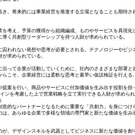
き、将来的には事業経営を推進する立場となることも期待さ
を考え、予算の獲得から組織編成、ものやサービスを具現化
に導く共創型リーダーシップを持つ人財が求められている。
囚われない発想や思考が必要とされる。テクノロジーやビジ
財が求められている。
沿って企業が活動していくために、社内のさまざまな部署と
からこそ、企業経営には柔軟な思考と素早い仮説検証を行える
提案を行い、商品やサービスに付加価値を生み出す役割を担っ
ザインを考慮した上で営業戦略を立て実行できる人財が求めら
）
造的なパートナーとなるために重要な「共創力」を身につけ
力は、あらゆる企業で多様な領域の専門家と新たな価値を生み
が、デザインスキルを武器としてビジネスに新たな価値を創り