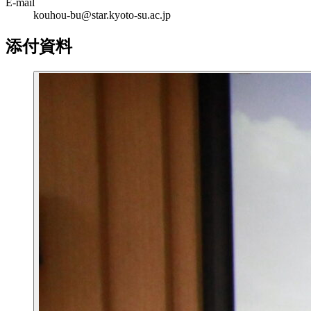
E-mail
kouhou-bu@star.kyoto-su.ac.jp
添付資料