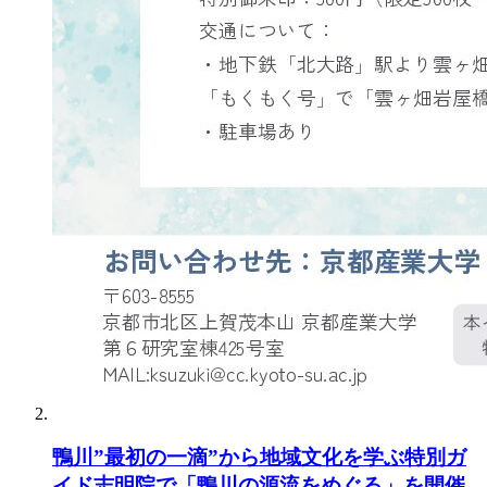
鴨川”最初の一滴”から地域文化を学ぶ特別ガ
イド志明院で「鴨川の源流をめぐる」を開催