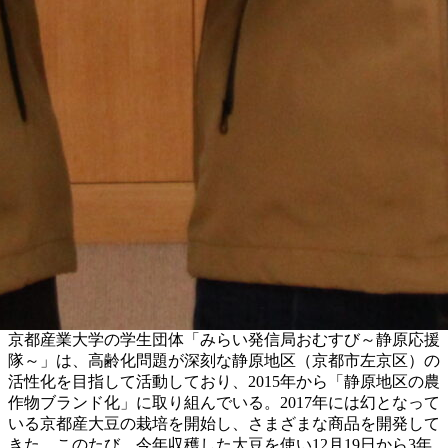
京都産業大学の学生団体「みらい発信局おむすび～静原応援
隊～」は、高齢化問題が深刻な静原地区（京都市左京区）の
活性化を目指して活動しており、2015年から「静原地区の農
作物ブランド化」に取り組んでいる。2017年には幻となって
いる京都産大豆の栽培を開始し、さまざまな商品を開発して
きた。このたび、今年収穫した大豆を使い12月19日から3年