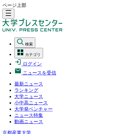
ページ上部
density_medium
検索
カテゴリ
ログイン
ニュースを受信
最新ニュース
ランキング
大学ニュース
小中高ニュース
大学発ベンチャー
ニュース特集
動画ニュース
京都産業大学