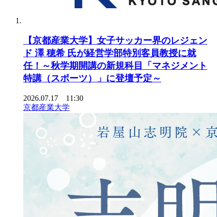
【京都産業大学】女子サッカー界のレジェン
ド 澤 穂希 氏が経営学部特別客員教授に就
任！～秋学期開講の新規科目「マネジメント
特講（スポーツ）」に登壇予定～
2026.07.17 11:30
京都産業大学