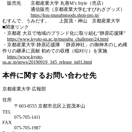
販売先 京都産業大学 丸善M’s Style（売店）
通信販売（京都産業大学むすびわざグッズ）
https://ksu-musubigoods.shop-pro.jp/
むすんで、うみだす。 上賀茂・神山 京都産業大学
■関連リンク
・京都産 大豆で地域のブランド化に取り組む”静原応援隊”
https://www.kyoto-su.ac.jp/musubu_challenge/24.html
・京都産業大学 静原応援隊 「静原神社」の御神木のしめ縄
作りの継承に貢献 初めての収穫（稲刈り）を実施
https://www.kyoto-
su.ac.jp/news/20190919_345_release_tu01.html
本件に関するお問い合わせ先
京都産業大学 広報部
住所
〒603-8555 京都市北区上賀茂本山
TEL
075-705-1411
FAX
075-705-1987