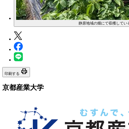
静原地域の畑にて収穫してい
print
印刷する
京都産業大学