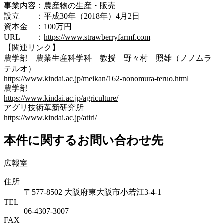
事業内容：農産物の生産・販売
設立 ：平成30年（2018年）4月2日
資本金 ：100万円
URL ：
https://www.strawberryfarmf.com
【関連リンク】
農学部 農業生産科学科 教授 野々村 照雄（ノノムラ
テルオ）
https://www.kindai.ac.jp/meikan/162-nonomura-teruo.html
農学部
https://www.kindai.ac.jp/agriculture/
アグリ技術革新研究所
https://www.kindai.ac.jp/atiri/
本件に関するお問い合わせ先
広報室
住所
〒577-8502 大阪府東大阪市小若江3-4-1
TEL
06‐4307‐3007
FAX