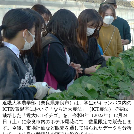
近畿大学農学部（奈良県奈良市）は、学生がキャンパス内の
ICT設置温室において「なら近大農法」（ICT農法）で実践
栽培した「近大ICTイチゴ」を、令和4年（2022年）12月24
日（土）に奈良市内のホテル尾花にて、数量限定で販売しま
す。今後、市場評価など販売を通して得られたデータを分析