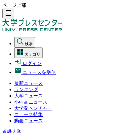
ページ上部
density_medium
検索
カテゴリ
ログイン
ニュースを受信
最新ニュース
ランキング
大学ニュース
小中高ニュース
大学発ベンチャー
ニュース特集
動画ニュース
近畿大学