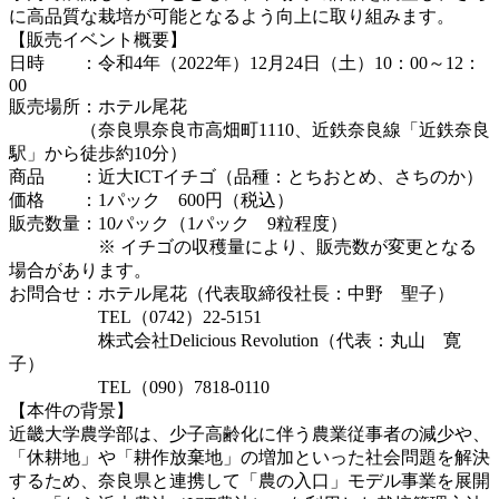
に高品質な栽培が可能となるよう向上に取り組みます。
【販売イベント概要】
日時 ：令和4年（2022年）12月24日（土）10：00～12：
00
販売場所：ホテル尾花
（奈良県奈良市高畑町1110、近鉄奈良線「近鉄奈良
駅」から徒歩約10分）
商品 ：近大ICTイチゴ（品種：とちおとめ、さちのか）
価格 ：1パック 600円（税込）
販売数量：10パック（1パック 9粒程度）
※ イチゴの収穫量により、販売数が変更となる
場合があります。
お問合せ：ホテル尾花（代表取締役社長：中野 聖子）
TEL（0742）22-5151
株式会社Delicious Revolution（代表：丸山 寛
子）
TEL（090）7818-0110
【本件の背景】
近畿大学農学部は、少子高齢化に伴う農業従事者の減少や、
「休耕地」や「耕作放棄地」の増加といった社会問題を解決
するため、奈良県と連携して「農の入口」モデル事業を展開