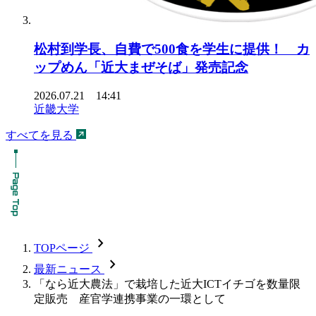
松村到学長、自費で500食を学生に提供！ カ
ップめん「近大まぜそば」発売記念
2026.07.21 14:41
近畿大学
すべてを見る
chevron_forward
TOPページ
chevron_forward
最新ニュース
「なら近大農法」で栽培した近大ICTイチゴを数量限
定販売 産官学連携事業の一環として