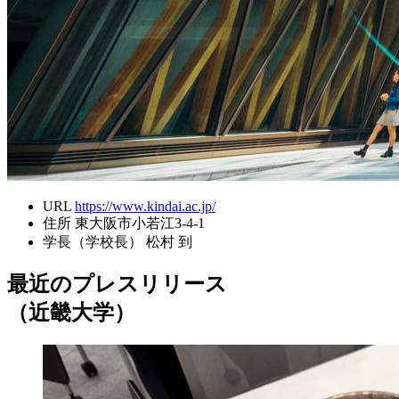
URL
https://www.kindai.ac.jp/
住所
東大阪市小若江3-4-1
学長（学校長）
松村 到
最近のプレスリリース
（近畿大学）