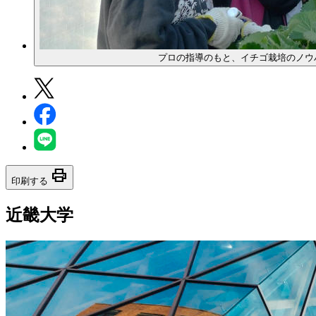
プロの指導のもと、イチゴ栽培のノウ
print
印刷する
近畿大学