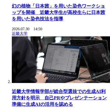
幻の植物「日本茜」を用いた染色ワークショ
ップを開催 近畿大学生が高校生らに日本茜
を用いた染色技法を指導
2026.07.30 14:50
近畿大学
近畿大学情報学部が総合型選抜での生成AI利
用方針を明示 自己PRやプレゼンテーション
準備に生成AIの活用を認める