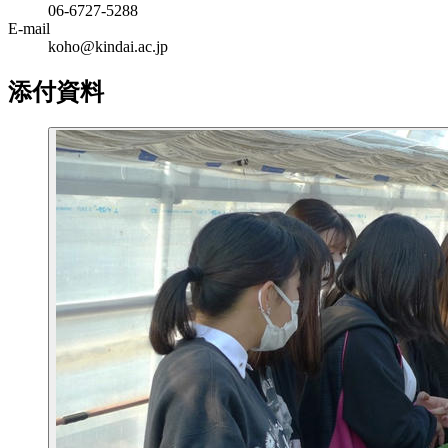
06‐6727‐5288
E-mail
koho@kindai.ac.jp
添付資料