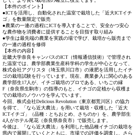
して、より良い栽培法の確立に役立てます。
【本件のポイント】
●ICTを活用し、自動化された温室で栽培した「近大ICTイチ
ゴ」を数量限定で販売
●農業の一連の過程にICTを導入することで、安全かつ安心
な農作物を消費者に提供することを目指す取り組み
●学生は最先端の農業を実践の場で学び、栽培から販売まで
の一連の過程を修得
【本件の内容】
近畿⼤学奈良キャンパスのICT（情報通信技術）で管理され
た温室では、農学部農業生産科学科の学生が中心となって、
株式会社アグリスタ（埼玉県川口市）の液肥を活用したイチ
ゴの栽培試験を行っています。現在、農業参⼊に関⼼のある
農学部⽣17人が、イチゴ栽培のプロである、いちごの縁
F（奈良県生駒市）の指導のもと、イチゴの定植から収穫ま
での栽培のノウハウを学んでいます。
今回、株式会社Delicious Revolution（東京都荒川区）の協力
を得て、「なら近大農法」を用いて栽培・収穫した「近大
ICTイチゴ」（品種：とちおとめ、さちのか）を、農学部生
4人がホテル尾花（奈良県奈良市）で販売します。
今後は、「なら近大農法」を利用した他品種イチゴの栽培を
県内で展開していくとともに、市場での評価を調査し、さら