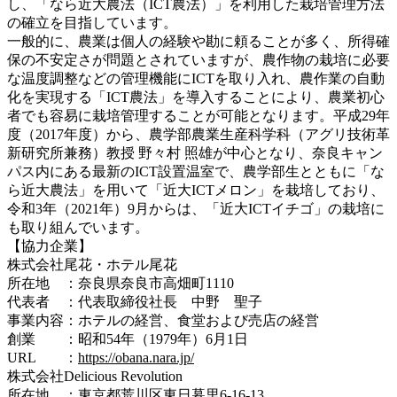
し、「なら近大農法（ICT農法）」を利用した栽培管理方法
の確立を目指しています。
一般的に、農業は個人の経験や勘に頼ることが多く、所得確
保の不安定さが問題とされていますが、農作物の栽培に必要
な温度調整などの管理機能にICTを取り入れ、農作業の自動
化を実現する「ICT農法」を導入することにより、農業初心
者でも容易に栽培管理することが可能となります。平成29年
度（2017年度）から、農学部農業生産科学科（アグリ技術革
新研究所兼務）教授 野々村 照雄が中心となり、奈良キャン
パス内にある最新のICT設置温室で、農学部生とともに「な
ら近大農法」を用いて「近大ICTメロン」を栽培しており、
令和3年（2021年）9月からは、「近大ICTイチゴ」の栽培に
も取り組んでいます。
【協力企業】
株式会社尾花・ホテル尾花
所在地 ：奈良県奈良市高畑町1110
代表者 ：代表取締役社長 中野 聖子
事業内容：ホテルの経営、食堂および売店の経営
創業 ：昭和54年（1979年）6月1日
URL ：
https://obana.nara.jp/
株式会社Delicious Revolution
所在地 ：東京都荒川区東日暮里6-16-13