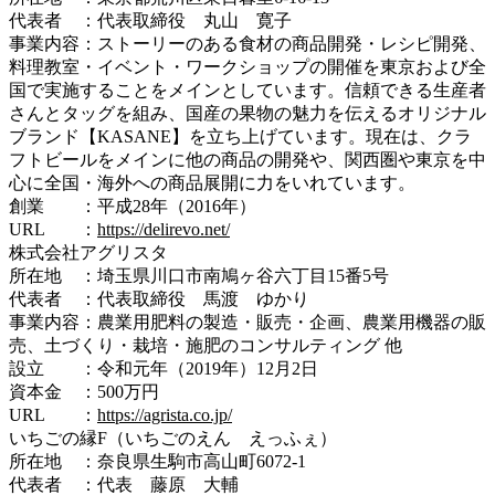
代表者 ：代表取締役 丸山 寛子
事業内容：ストーリーのある食材の商品開発・レシピ開発、
料理教室・イベント・ワークショップの開催を東京および全
国で実施することをメインとしています。信頼できる生産者
さんとタッグを組み、国産の果物の魅力を伝えるオリジナル
ブランド【KASANE】を立ち上げています。現在は、クラ
フトビールをメインに他の商品の開発や、関西圏や東京を中
心に全国・海外への商品展開に力をいれています。
創業 ：平成28年（2016年）
URL ：
https://delirevo.net/
株式会社アグリスタ
所在地 ：埼玉県川口市南鳩ヶ谷六丁目15番5号
代表者 ：代表取締役 馬渡 ゆかり
事業内容：農業用肥料の製造・販売・企画、農業用機器の販
売、土づくり・栽培・施肥のコンサルティング 他
設立 ：令和元年（2019年）12月2日
資本金 ：500万円
URL ：
https://agrista.co.jp/
いちごの縁F（いちごのえん えっふぇ）
所在地 ：奈良県生駒市高山町6072-1
代表者 ：代表 藤原 大輔