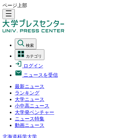
ページ上部
density_medium
検索
カテゴリ
ログイン
ニュースを受信
最新ニュース
ランキング
大学ニュース
小中高ニュース
大学発ベンチャー
ニュース特集
動画ニュース
北海道科学大学