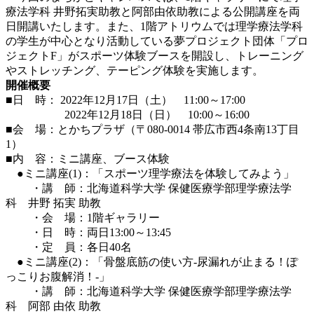
療法学科 井野拓実助教と阿部由依助教による公開講座を両
日開講いたします。また、1階アトリウムでは理学療法学科
の学生が中心となり活動している夢プロジェクト団体「プロ
ジェクトF」がスポーツ体験ブースを開設し、トレーニング
やストレッチング、テーピング体験を実施します。
開催概要
■日 時： 2022年12月17日（土） 11:00～17:00
2022年12月18日（日） 10:00～16:00
■会 場：とかちプラザ（〒080-0014 帯広市西4条南13丁目
1）
■内 容：ミニ講座、ブース体験
●ミニ講座(1)：「スポーツ理学療法を体験してみよう」
・講 師：北海道科学大学 保健医療学部理学療法学
科 井野 拓実 助教
・会 場：1階ギャラリー
・日 時：両日13:00～13:45
・定 員：各日40名
●ミニ講座(2)：「骨盤底筋の使い方-尿漏れが止まる！ぽ
っこりお腹解消！-」
・講 師：北海道科学大学 保健医療学部理学療法学
科 阿部 由依 助教