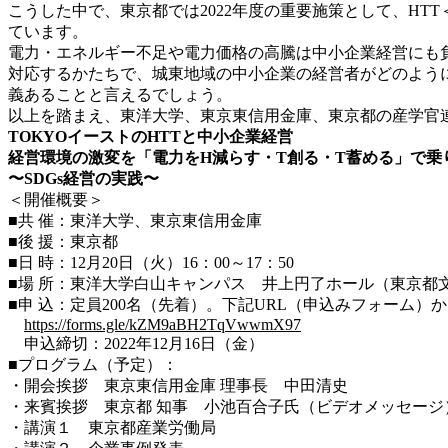
こうした中で、東京都では2022年度の重要施策として、HTT
ています。
電力・エネルギー不足や電力価格の高騰は中小企業経営にも
対応するかたちで、城東地域の中小企業の経営者がどのよう
義あることと言えるでしょう。
以上を踏まえ、東洋大学、東京東信用金庫、東京都の産学官連
TOKYOイーストのHTTと中小企業経営
経営環境の激変を「電力をH減らす・T創る・T蓄める」で乗
〜SDGs経営の実践〜
＜開催概要＞
■共 催：東洋大学、東京東信用金庫
■後 援：東京都
■日 時：12月20日（火）16：00～17：50
■場 所：東洋大学白山キャンパス 井上円了ホール（東京都
■申 込：定員200名（先着）。下記URL（申込みフォーム）
https://forms.gle/kZM9aBH2TqVwwmX97
申込締切：2022年12月16日（金）
■プログラム（予定）：
・開会挨拶 東京東信用金庫 理事長 中田清史
・来賓挨拶 東京都 知事 小池百合子氏（ビデオメッセージ
・講演１ 東京都産業労働局