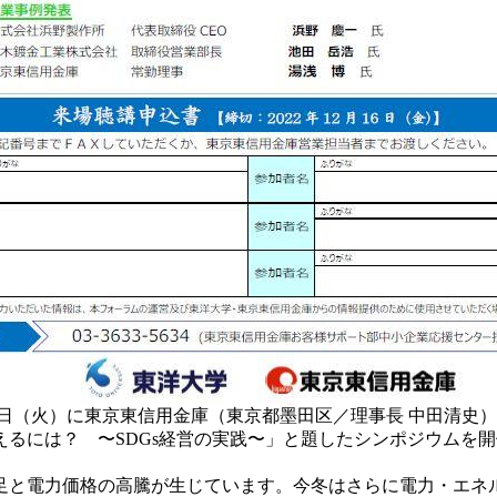
20日（火）に東京東信用金庫（東京都墨田区／理事長 中田清史
えるには？ 〜SDGs経営の実践〜」と題したシンポジウムを
足と電力価格の高騰が生じています。今冬はさらに電力・エネ