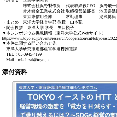
・講演２ 企業事例発表
株式会社浜野製作所 代表取締役CEO 浜野慶一
常木鍍金工業株式会社 取締役営業部長 池田岳浩
東京東信用金庫 常勤理事 湯浅博氏
・まとめ 東洋大学経営学部 教授 山本聡
・閉会挨拶 東洋大学 学長 矢口悦子
▼本シンポジウム掲載情報（東洋大学公式Webサイト）
https://www.toyo.ac.jp/events/research/cooperation/ciit/tokyoeast2022
▼本件に関する問い合わせ先
東洋大学研究推進部産官学連携推進課
TEL：03-3945-4199
Mail：ml-chizai@toyo.jp
添付資料