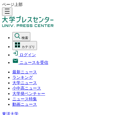
ページ上部
density_medium
検索
カテゴリ
ログイン
ニュースを受信
最新ニュース
ランキング
大学ニュース
小中高ニュース
大学発ベンチャー
ニュース特集
動画ニュース
東洋大学