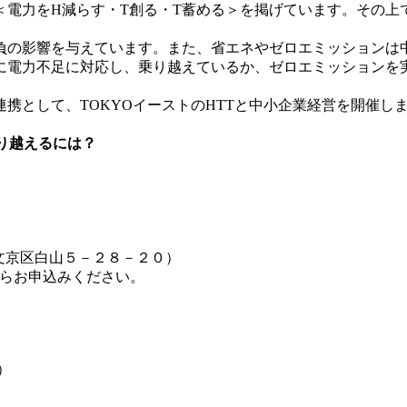
＜電力をH減らす・T創る・T蓄める＞を掲げています。その上で
負の影響を与えています。また、省エネやゼロエミッションは中
に電力不足に対応し、乗り越えているか、ゼロエミッションを
携として、TOKYOイーストのHTTと中小企業経営を開催し
り越えるには？
文京区白山５－２８－２０）
からお申込みください。
）