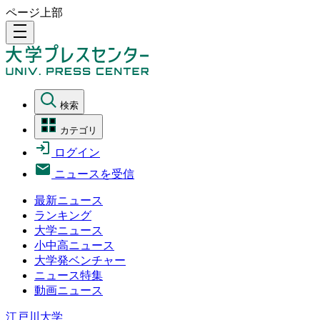
ページ上部
density_medium
検索
カテゴリ
ログイン
ニュースを受信
最新ニュース
ランキング
大学ニュース
小中高ニュース
大学発ベンチャー
ニュース特集
動画ニュース
江戸川大学