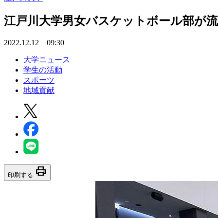
江戸川大学男女バスケットボール部が
2022.12.12 09:30
大学ニュース
学生の活動
スポーツ
地域貢献
print
印刷する