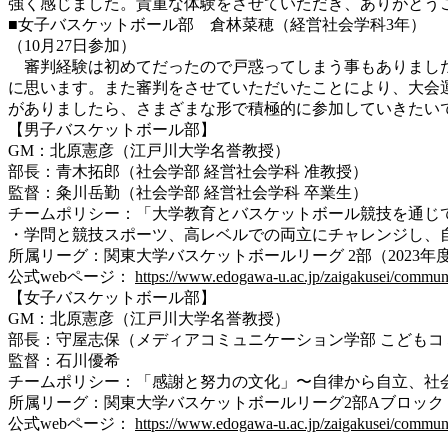
強く感じました。貴重な体験をさせていただき、ありがとう
■女子バスケットボール部 倉林菜穂（経営社会学科3年）
（10月27日参加）
審判経験は初めてだったので戸惑ってしまう事もありました
に思います。また審判をさせていただいたことにより、大会
がありましたら、さまざまな形で積極的に参加していきたい
【男子バスケットボール部】
GM：北原憲彦（江戸川大学名誉教授）
部長：青木拓郎（社会学部 経営社会学科 准教授）
監督：粂川岳勤（社会学部 経営社会学科 卒業生）
チームポリシー：「大学教育とバスケットボール競技を通じ
・学問と競技スポーツ、高レベルでの両立にチャレンジし、
所属リーグ：関東大学バスケットボールリーグ 2部（2023年
公式webページ：
https://www.edogawa-u.ac.jp/zaigakusei/commun
【女子バスケットボール部】
GM：北原憲彦（江戸川大学名誉教授）
部長：守屋志保（メディアコミュニケーション学部 こどもコ
監督：石川優希
チームポリシー：「感謝と努力の文化」〜自律から自立、社
所属リーグ：関東大学バスケットボールリーグ2部Aブロック
公式webページ：
https://www.edogawa-u.ac.jp/zaigakusei/commun