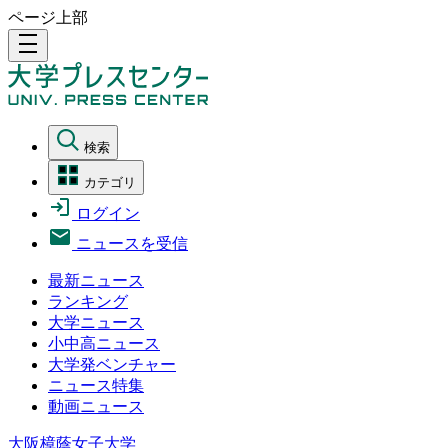
ページ上部
density_medium
検索
カテゴリ
ログイン
ニュースを受信
最新ニュース
ランキング
大学ニュース
小中高ニュース
大学発ベンチャー
ニュース特集
動画ニュース
大阪樟蔭女子大学