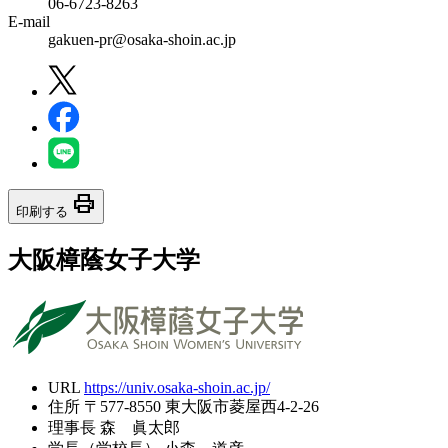
06-6723-8263
E-mail
gakuen-pr@osaka-shoin.ac.jp
print
印刷する
大阪樟蔭女子大学
URL
https://univ.osaka-shoin.ac.jp/
住所
〒577-8550 東大阪市菱屋西4-2-26
理事長
森 眞太郎