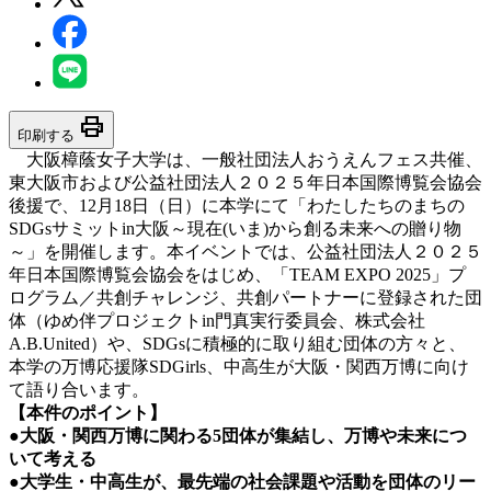
print
印刷する
大阪樟蔭女子大学は、一般社団法人おうえんフェス共催、
東大阪市および公益社団法人２０２５年日本国際博覧会協会
後援で、12月18日（日）に本学にて「わたしたちのまちの
SDGsサミットin⼤阪～現在(いま)から創る未来への贈り物
～」を開催します。本イベントでは、公益社団法人２０２５
年日本国際博覧会協会をはじめ、「TEAM EXPO 2025」プ
ログラム／共創チャレンジ、共創パートナーに登録された団
体（ゆめ伴プロジェクトin門真実行委員会、株式会社
A.B.United）や、SDGsに積極的に取り組む団体の方々と、
本学の万博応援隊SDGirls、中高生が大阪・関西万博に向け
て語り合います。
【本件のポイント】
●大阪・関西万博に関わる5団体が集結し、万博や未来につ
いて考える
●大学生・中高生が、最先端の社会課題や活動を団体のリー