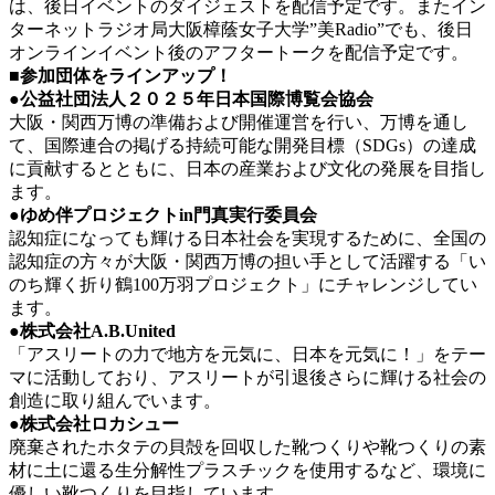
は、後日イベントのダイジェストを配信予定です。またイン
ターネットラジオ局大阪樟蔭女子大学”美Radio”でも、後日
オンラインイベント後のアフタートークを配信予定です。
■参加団体をラインアップ！
●公益社団法人２０２５年日本国際博覧会協会
大阪・関西万博の準備および開催運営を行い、万博を通し
て、国際連合の掲げる持続可能な開発目標（SDGs）の達成
に貢献するとともに、日本の産業および文化の発展を目指し
ます。
●ゆめ伴プロジェクトin門真実行委員会
認知症になっても輝ける日本社会を実現するために、全国の
認知症の方々が大阪・関西万博の担い手として活躍する「い
のち輝く折り鶴100万羽プロジェクト」にチャレンジしてい
ます。
●株式会社A.B.United
「アスリートの力で地方を元気に、日本を元気に！」をテー
マに活動しており、アスリートが引退後さらに輝ける社会の
創造に取り組んでいます。
●株式会社ロカシュー
廃棄されたホタテの貝殻を回収した靴つくりや靴つくりの素
材に土に還る生分解性プラスチックを使用するなど、環境に
優しい靴つくりを目指しています。