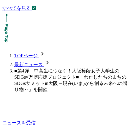
すべてを見る
chevron_forward
TOPページ
chevron_forward
最新ニュース
■第4弾 中高生につなぐ！大阪樟蔭女子大学生の
SDGs×万博応援プロジェクト■「わたしたちのまちの
SDGsサミットin⼤阪～現在(いま)から創る未来への贈
り物～」を開催
ニュースを受信