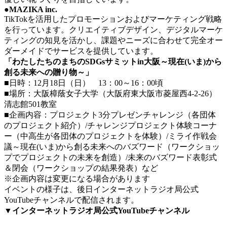
●MAZIKA inc.
TikTokを活用したプロモーションおよびマーケティング戦略
を行っています。クリエイティブデザイン、デジタルマーケ
ティングの知見を活かし、課題やニーズに合わせて完全オー
ダーメイドでサービスを提供しています。
「わたしたちのまちのSDGsサミットin⼤阪～現在(いま)から
創る未来への贈り物～」
■日時：12月18日（日） 13：00～16：00頃
■場所：大阪樟蔭女子大学（大阪府東大阪市菱屋西4-2-26）
清志館501教室
■企画内容：プロジェクト3分プレゼンチャレンジ（各団体
のプロジェクト紹介）/チャレンジプロジェクト体験コーナ
ー（中⾼⽣が各団体のプロジェクトを体験）/ミライ作戦会
議～現在(いま)から創る未来へのバズワード（ワークショッ
プでプロジェクトの未来を創造）/未来のバズワード表彰式
＆閉会（ワークショップの結果発表）など
※企画内容は変更になる場合があります
イベントの様子は、後日インターネットラジオ局公式
YouTubeチャンネルで配信されます。
▼インターネットラジオ局公式YouTubeチャンネル