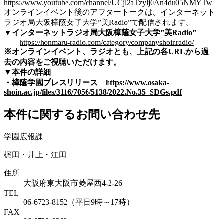
https://www.youtube.com/channel/UCjl2aTzylj0An4du05NMYTw
オンラインイベント後のアフタートークは、インターネット
ラジオ局大阪樟蔭女子大学”美Radio”で配信されます。
▼インターネットラジオ局大阪樟蔭女子大学”美Radio”
https://honmaru-radio.com/category/companyshoinradio/
※オンラインイベント、ラジオとも、上記の各URLから過
去の内容をご視聴いただけます。
▼本件の詳細
・樟蔭学園プレスリリース
https://www.osaka-
shoin.ac.jp/files/3116/7056/5138/2022.No.35_SDGs.pdf
本件に関するお問い合わせ先
学園広報課
梶田・井上・江田
住所
大阪府東大阪市菱屋西4-2-26
TEL
06-6723-8152（平日9時～17時）
FAX