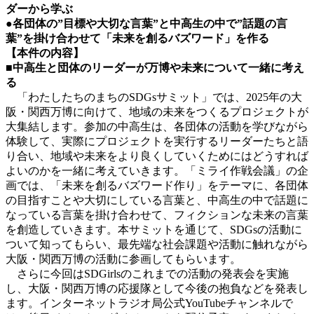
ダーから学ぶ
●各団体の”目標や大切な言葉”と中高生の中で”話題の言
葉”を掛け合わせて「未来を創るバズワード」を作る
【本件の内容】
■中高生と団体のリーダーが万博や未来について一緒に考え
る
「わたしたちのまちのSDGsサミット」では、2025年の大
阪・関西万博に向けて、地域の未来をつくるプロジェクトが
大集結します。参加の中高生は、各団体の活動を学びながら
体験して、実際にプロジェクトを実行するリーダーたちと語
り合い、地域や未来をより良くしていくためにはどうすれば
よいのかを一緒に考えていきます。「ミライ作戦会議」の企
画では、「未来を創るバズワード作り」をテーマに、各団体
の目指すことや大切にしている言葉と、中高生の中で話題に
なっている言葉を掛け合わせて、フィクションな未来の言葉
を創造していきます。本サミットを通じて、SDGsの活動に
ついて知ってもらい、最先端な社会課題や活動に触れながら
大阪・関西万博の活動に参画してもらいます。
さらに今回はSDGirlsのこれまでの活動の発表会を実施
し、大阪・関西万博の応援隊として今後の抱負などを発表し
ます。インターネットラジオ局公式YouTubeチャンネルで