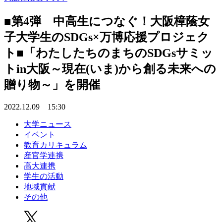
■第4弾 中高生につなぐ！大阪樟蔭女
子大学生のSDGs×万博応援プロジェク
ト■「わたしたちのまちのSDGsサミッ
トin⼤阪～現在(いま)から創る未来への
贈り物～」を開催
2022.12.09 15:30
大学ニュース
イベント
教育カリキュラム
産官学連携
高大連携
学生の活動
地域貢献
その他