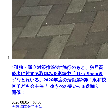
‟孤独・孤立対策推進法”施行のもと、独居高
齢者に対する取組みを継続中「 Re：Shoinき
ずなとれいる」2026年度の活動第2弾！永和校
区子ども会主催「 ゆうべの集いwith盆踊り」
開催！
2026.08.05 08:00
大阪樟蔭女子大学