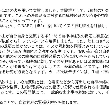
2頭の犬を用いて実験しました。実験群として、2種類の社会
映像’です。これらの映像刺激に対する自律神経系の反応を心拍
ることが分かっています。
ため、C-BARQ（※2） を用いてイヌの行動特性を評価し
い主が自分自身と交流する条件’間で自律神経系の反応に有意
が以前から知っているイヌを選択しました。また、映し出され
系の反応に差がないことは、イヌが両刺激を同等とみなしてい
’飼い主が他個体と交流する条件’よりも、’飼い主が自分自身と
と他のイヌの映像の自律神経系の反応に違いをもたらしていると
自分が映っている映像に対してイヌが興奮あるいは緊張状態に
ことが出来るとは言えないものの、愛着の高いイヌでは、映
なる研究が必要となります。今回の実験デザインは、生理・神
動があります。心拍変動とは、心電図などから算出した自律神経
医学や臨床、動物行動学などの幅広い分野で使用される非侵襲
システムです。この質問紙には、一般的な出来事や刺激に対して、
解析することで、自律神経の緊張状態を評価します。