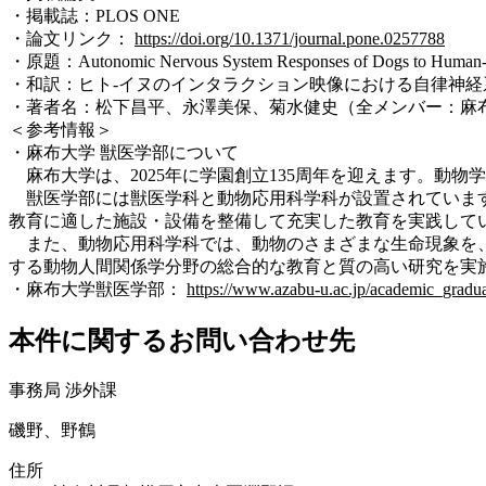
・掲載誌：PLOS ONE
・論文リンク：
https://doi.org/10.1371/journal.pone.0257788
・原題：Autonomic Nervous System Responses of Dogs to Human-Do
・和訳：ヒト-イヌのインタラクション映像における自律神経
・著者名：松下昌平、永澤美保、菊水健史（全メンバー：麻
＜参考情報＞
・麻布大学 獣医学部について
麻布大学は、2025年に学園創立135周年を迎えます。動
獣医学部には獣医学科と動物応用科学科が設置されています
教育に適した施設・設備を整備して充実した教育を実践して
また、動物応用科学科では、動物のさまざまな生命現象を、
する動物人間関係学分野の総合的な教育と質の高い研究を実
・麻布大学獣医学部：
https://www.azabu-u.ac.jp/academic_graduat
本件に関するお問い合わせ先
事務局 渉外課
磯野、野鶴
住所