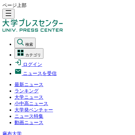
ページ上部
density_medium
検索
カテゴリ
ログイン
ニュースを受信
最新ニュース
ランキング
大学ニュース
小中高ニュース
大学発ベンチャー
ニュース特集
動画ニュース
麻布大学