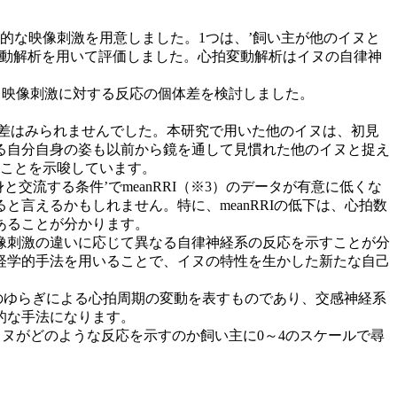
的な映像刺激を用意しました。1つは、’飼い主が他のイヌと
変動解析を用いて評価しました。心拍変動解析はイヌの自律神
、映像刺激に対する反応の個体差を検討しました。
な差はみられませんでした。本研究で用いた他のイヌは、初見
る自分自身の姿も以前から鏡を通して見慣れた他のイヌと捉え
ることを示唆しています。
交流する条件’でmeanRRI（※3）のデータが有意に低くな
言えるかもしれません。特に、meanRRIの低下は、心拍数
あることが分かります。
像刺激の違いに応じて異なる自律神経系の反応を示すことが分
経学的手法を用いることで、イヌの特性を生かした新たな自己
のゆらぎによる心拍周期の変動を表すものであり、交感神経系
的な手法になります。
イヌがどのような反応を示すのか飼い主に0～4のスケールで尋