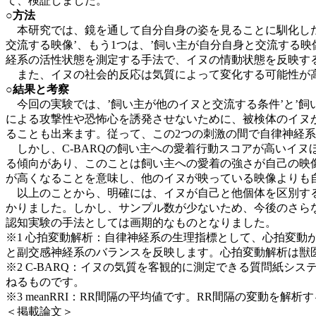
て、検証しました。
○方法
本研究では、鏡を通して自分自身の姿を見ることに馴化した1
交流する映像’、もう1つは、’飼い主が自分自身と交流する
経系の活性状態を測定する手法で、イヌの情動状態を反映す
また、イヌの社会的反応は気質によって変化する可能性が高い
○結果と考察
今回の実験では、’飼い主が他のイヌと交流する条件’と’飼
による攻撃性や恐怖心を誘発させないために、被検体のイヌ
ることも出来ます。従って、この2つの刺激の間で自律神経
しかし、C-BARQの飼い主への愛着行動スコアが高いイヌほど
る傾向があり、このことは飼い主への愛着の強さが自己の映像
が高くなることを意味し、他のイヌが映っている映像よりも
以上のことから、明確には、イヌが自己と他個体を区別する
かりました。しかし、サンプル数が少ないため、今後のさら
認知実験の手法としては画期的なものとなりました。
※1 心拍変動解析：自律神経系の生理指標として、心拍変
と副交感神経系のバランスを反映します。心拍変動解析は獣
※2 C-BARQ：イヌの気質を客観的に測定できる質問紙
ねるものです。
※3 meanRRI：RR間隔の平均値です。RR間隔の変動を
＜掲載論文＞