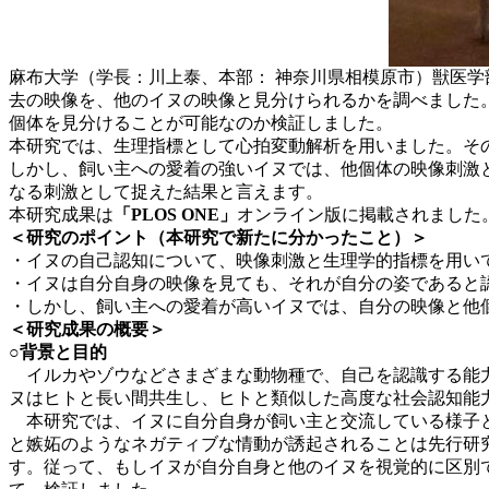
麻布大学（学長：川上泰、本部： 神奈川県相模原市）獣医学
去の映像を、他のイヌの映像と見分けられるかを調べました
個体を見分けることが可能なのか検証しました。
本研究では、生理指標として心拍変動解析を用いました。そ
しかし、飼い主への愛着の強いイヌでは、他個体の映像刺激
なる刺激として捉えた結果と言えます。
本研究成果は
「PLOS ONE」
オンライン版に掲載されました
＜研究のポイント（本研究で新たに分かったこと）＞
・イヌの自己認知について、映像刺激と生理学的指標を用い
・イヌは自分自身の映像を見ても、それが自分の姿であると
・しかし、飼い主への愛着が高いイヌでは、自分の映像と他
＜研究成果の概要＞
○背景と目的
イルカやゾウなどさまざまな動物種で、自己を認識する能力
ヌはヒトと長い間共生し、ヒトと類似した高度な社会認知能
本研究では、イヌに自分自身が飼い主と交流している様子と
と嫉妬のようなネガティブな情動が誘起されることは先行研
す。従って、もしイヌが自分自身と他のイヌを視覚的に区別