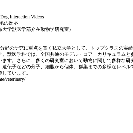
g Interaction Videos
系の反応
布大学獣医学部介在動物学研究室）
物学分野の研究に重点を置く私立大学として、トップクラスの実
。獣医学科では、全国共通のモデル・コア・カリキュラムと
います。さらに、多くの研究室において動物に関して多様な研
遺伝子などの分子、細胞から個体、群集までの多様なレベル
施しています。
e/veterinary/