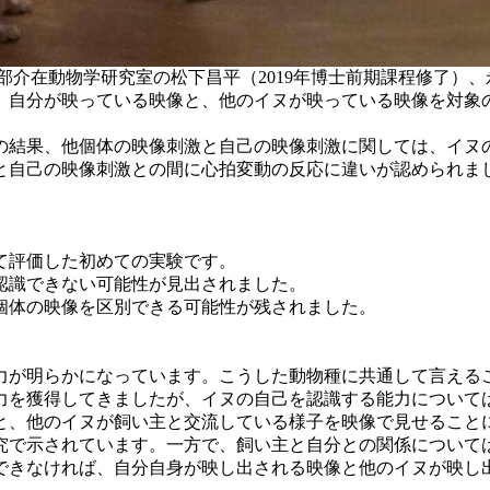
部介在動物学研究室の松下昌平（2019年博士前期課程修了）
。自分が映っている映像と、他のイヌが映っている映像を対象
の結果、他個体の映像刺激と自己の映像刺激に関しては、イヌ
と自己の映像刺激との間に心拍変動の反応に違いが認められま
。
て評価した初めての実験です。
認識できない可能性が見出されました。
個体の映像を区別できる可能性が残されました。
が明らかになっています。こうした動物種に共通して言える
力を獲得してきましたが、イヌの自己を認識する能力について
、他のイヌが飼い主と交流している様子を映像で見せること
究で示されています。一方で、飼い主と自分との関係について
できなければ、自分自身が映し出される映像と他のイヌが映し