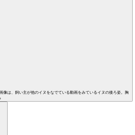
画像は、飼い主が他のイヌをなでている動画をみているイヌの後ろ姿。胸
る