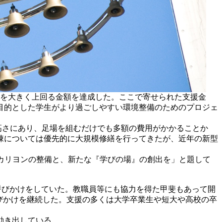
標を大きく上回る金額を達成した。ここで寄せられた支援金
を目的とした学生がより過ごしやすい環境整備のためのプロジェ
高さにあり、足場を組むだけでも多額の費用がかかることか
棟については優先的に大規模修繕を行ってきたが、近年の新型
て「カリヨンの整備と、新たな『学びの場』の創出を」と題して
呼びかけをしていた。教職員等にも協力を得た甲斐もあって開
で呼びかけを継続した。支援の多くは大学卒業生や短大や高校の卒
動き出している。