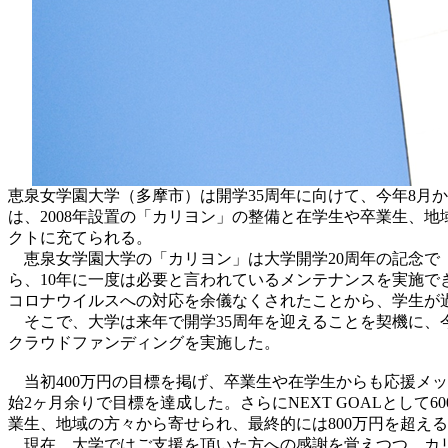
恵泉女学園大学（多摩市）は開学35周年に向けて、今年8月
は、2008年設置の「カリヨン」の整備と在学生や卒業生、
クトに充てられる。
恵泉女学園大学の「カリヨン」は大学開学20周年の記念で
ら、10年に一度は必要と言われているメンテナンスを実施
コロナウイルスへの対応を余儀なくされたことから、学生が
そこで、大学は来年で開学35周年を迎えることを契機に、今年
クラウドファンディングを実施した。
当初400万円の目標を掲げ、卒業生や在学生からも応援メッ
始2ヶ月余りで目標を達成した。さらにNEXT GOALとし
業生、地域の方々から寄せられ、最終的には800万円を超え
現在、大学ではご支援を頂いた方への感謝を覚えつつ、カリ