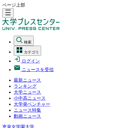
ページ上部
density_medium
検索
カテゴリ
ログイン
ニュースを受信
最新ニュース
ランキング
大学ニュース
小中高ニュース
大学発ベンチャー
ニュース特集
動画ニュース
恵泉女学園大学