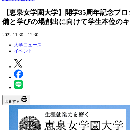
【恵泉女学園大学】開学35周年記念プ
備と学びの場創出に向けて学生本位の
2022.11.30 12:30
大学ニュース
イベント
print
印刷する