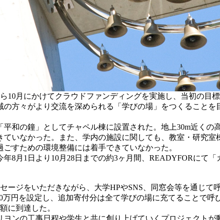
から10月にかけてクラウドファンディングを実施し、当初の目
地域の方々がより交流を深められる「学びの場」をつくること
「平和の鐘」としてチャペル棟に設置された。地上30m近くの
できていなかった。また、学内の施設に関しても、教室・研究室
過ごすための環境整備には着手できていなかった。
8月1日より10月28日までの約3ヶ月間、READYFORに
セージをいただきながら、大学HPやSNS、同窓会等を通じて
て600万円を設定し、追加寄付分は全て学びの場に充てること
る額に到達した。
ヨンの工事日程や学生と共に創り上げていくプロジェクトが