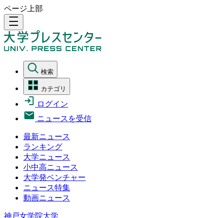
ページ上部
density_medium
検索
カテゴリ
ログイン
ニュースを受信
最新ニュース
ランキング
大学ニュース
小中高ニュース
大学発ベンチャー
ニュース特集
動画ニュース
神戸女学院大学