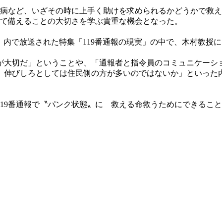
急病など、いざその時に上手く助けを求められるかどうかで救
って備えることの大切さを学ぶ貴重な機会となった。
えり」内で放送された特集「119番通報の現実」の中で、木村教
大切だ」ということや、「通報者と指令員のコミュニケーショ
、伸びしろとしては住民側の方が多いのではないか」といった
い119番通報で〝パンク状態〟に 救える命救うためにできる