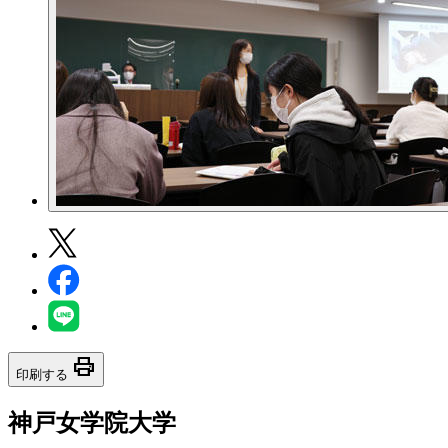
print
印刷する
神戸女学院大学