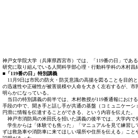
神戸女学院大学（兵庫県西宮市）では、「119番の日」である
研究に取り組んでいる人間科学部心理・行動科学科の木村昌
■
「
119
番の日」特別講義
11月9日は市民の防火・防災意識の高揚を図ることを目的と
の迅速性や正確性が被害規模や人命を大きく左右するが、市
明らかになっている。
当日の特別講義の前半では、木村教授が119番通報におけ
手段の中で、聞き手と話し手が共通の基盤（コミュニケーシ
円滑に情報を伝達することができる、という内容を伝えた。
神戸市消防局の米田氏を招いた講義の後半では、大学内で発
学生からは「体験でも焦った」「マニュアルを見て練習して
ずは救急車や消防車に来てほしい場所や住所を伝える」こと