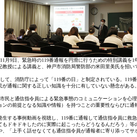
11月9日、緊急時の119番通報を円滑に行うための特別講義を
紀教授による講義と、神戸市消防局警防部の米田里美氏を招い
して、消防庁によって「119番の日」と制定されている。11
民が通報に関する正しい知識を十分に有していない懸念がある
る市民と通信指令員による緊急事態のコミュニケーションを心
ョンの前提となる知識や情報）を持つことの重要性ならびに通
生する事例動画を視聴し、119番に通報して通信指令員に救
もドキドキしたのに実際に起こったらどうなるんだろう」等
や、「上手く話せなくても通信指令員が通報者に寄り添ってサ