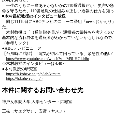
説明があった。
一生のうちに一度あるかないかの119番通報だが、災害や
命を守るため、119番通報の仕組みや正しい通報の仕方を知
■
木村昌紀教授のインタビュー放送
同じ11月9日にABCテレビのニュース番組「news おか
た。
木村教授は「（通信指令員が）通報者の気持ちを考えるのが
基本的な流れ自体を通報者がわかっていないかもしれなので
（参考リンク）
●ABCテレビニュース
【台風時に7割⁉︎】「電気が切れて困っている」緊急性の低
https://www.youtube.com/watch?v=_M5LHGklr8o
※木村教授のインタビューは4:40～
●木村教授の研究室
https://h.kobe-c.ac.jp/p/lab/kimura
https://h.kobe-c.ac.jp/p
本件に関するお問い合わせ先
神戸女学院大学 入学センター・広報室
三枝（サエグサ）、安野（ヤスノ）