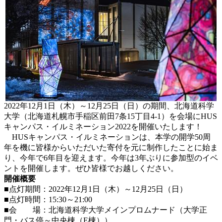
2022年12月1日（木）～12月25日（日）の期間、北海道科学
大学（北海道札幌市手稲区前田7条15丁目4-1）を会場にHUS
キャンパス・イルミネーション2022を開催いたします！
HUSキャンパス・イルミネーションは、本学の開学50周
年を機に皆様からいただいた寄付を元に制作したことに始ま
り、今年で6年目を迎えます。今年は3年ぶりに参加型のイベ
ントを開催します。ぜひ皆様でお越しください。
開催概要
■点灯期間：2022年12月1日（木）～12月25日（日）
■点灯時間：15:30～21:00
■会 場：北海道科学大学メインプロムナード（大学正
門・バス停～中央棟（E棟））