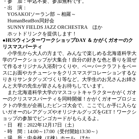
・参 加：申込不要、参加無料です。
・出 演：
YOSAKOIソーラン部 ～相羅～
HumanBeatBox同好会
SUNNY FIELDS JAZZ ORCHESTRA ほか
ホットドリンクを提供します！
●HUSウィンターワークショップDAY ＆ かがくガオーのク
リスマスパーティ
小学生から大人の方まで、みんなで楽しめる北海道科学大
学のワークショップが大集合！自分の好きな色と香りを混ぜ
て作るオリジナル入浴剤つくりや、ペーパークラフトをベー
スにお面やカチューシャをクリスマスデコレーションするな
りきりサンタグッズづくり等など。大学生のお兄さんお姉さ
んと大学の先生が皆さんをお待ちしています。
また北海道科学大学のマスコットキャラクターかがくガオ
ーのクリスマスパーティを同時開催！かがくガオープロジェ
クトの学生が企画したビンゴ大会で、ここでしか手に入らな
いガオーのレアグッズやオリジナルグッズをGET！ワークシ
ョップの参加でビンゴカードがもらえるよ。
・日 程：2022年12月17日（土）
・時 間：14:00～17:00（受付開始13:30～）
・場 所：中央棟（E棟）ホール ほか