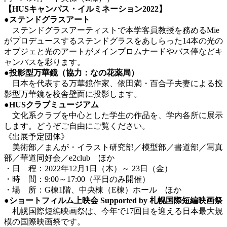
【HUSキャンパス・イルミネーション2022】
●ステンドグラスアート
ステンドグラスアーティストで本学客員教授を務めるMie
がプロデュースするステンドグラスをあしらった14本の光の
オブジェと光のアートがメインプロムナードやバス停などキ
ャンパスを彩ります。
●投影型万華鏡（協力：なの花薬局）
日本を代表する万華鏡作家、依田満・百合子夫妻による投
影型万華鏡を校舎壁面に投影します。
●HUSクラブミュージアム
文化系クラブを中心とした学生の作品を、学内各所に展示
します。どうぞご自由にご覧ください。
《出展予定団体》
美術部／まんが・イラスト研究部／模型部／書道部／写真
部／華道同好会／e2club ほか
・日 程：2022年12月1日（木）～ 23日（金）
・時 間：9:00～17:00（平日のみ開催）
・場 所：G棟1階、中央棟（E棟）ホール ほか
●ショートフィルム上映会 Supported by 札幌国際短編映画祭
札幌国際短編映画祭は、今年で17回目を迎える日本最大規
模の国際映画祭です。