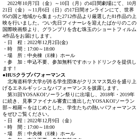
2022年10月7日（金）～10日（月）の4日間劇場にて、10月
21日（金）～11月6日（日）の17日間オンラインにて、世界
95の国と地域から集まった2712作品より厳選した81作品の上
映を行いました。つい先日フィナーレを迎えたばかりのこの
国際映画祭より、グランプリを含む珠玉のショートフィルム
4作品をお届けします。
・日 程：2022年12月2日(金)
・時 間：17:00～18:00
・場 所：中央棟（E棟）ホール
・参 加：申込不要、参加無料ですホットドリンクを提供し
ます！
●HUSクラブパフォーマンス
北海道科学大学が誇る学生団体がクリスマス気分を盛り上
げるエネルギッシュなパフォーマンスを披露します。
第31回YOSAKOIソーラン祭りに出場し、2018年・2019年
に続き、見事ファイナル審査に進出したYOSAKOIソーラン
部～相羅～をはじめとした、学生たちの熱いパフォーマンス
をぜひご覧ください。
・日 程：2022年12月9日（金）
・時 間：17:00～18:00
・場 所：中央棟（E棟）ホール