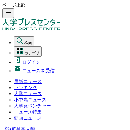
ページ上部
density_medium
検索
カテゴリ
ログイン
ニュースを受信
最新ニュース
ランキング
大学ニュース
小中高ニュース
大学発ベンチャー
ニュース特集
動画ニュース
北海道科学大学