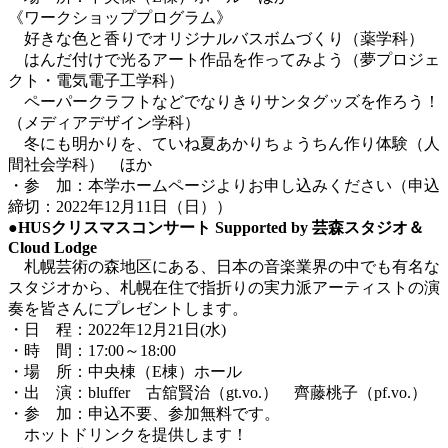
《ワークショッププログラム》
好きな色と香りでオリジナルバスボムづくり（薬学科）
はんだ付けで光るアート作品を作ってみよう（夢プロジェ
クト・電気電子工学科）
ペーパークラフトなどでなりきりサンタグッズを作ろう！
（メディアデザイン学科）
冬にも明かりを、ていね夏あかりちょうちん作り体験（人
間社会学科） ほか
・参 加：本学ホームページよりお申し込みください（申込
締切：2022年12月11日（日））
●HUSクリスマスコンサート Supported by 芸森スタジオ＆
Cloud Lodge
札幌芸術の森地区にある、日本の音楽業界の中でも有名な
スタジオから、札幌在住で指折りの実力派アーティストの演
奏を皆さんにプレゼントします。
・日 程：2022年12月21日(水)
・時 間：17:00～18:00
・場 所：中央棟（E棟）ホール
・出 演：bluffer 古舘賢治（gt.vo.） 齊藤桃子（pf.vo.）
・参 加：申込不要、参加無料です。
ホットドリンクを提供します！