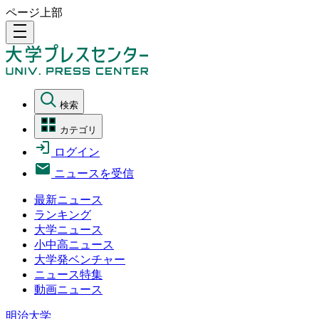
ページ上部
density_medium
検索
カテゴリ
ログイン
ニュースを受信
最新ニュース
ランキング
大学ニュース
小中高ニュース
大学発ベンチャー
ニュース特集
動画ニュース
明治大学