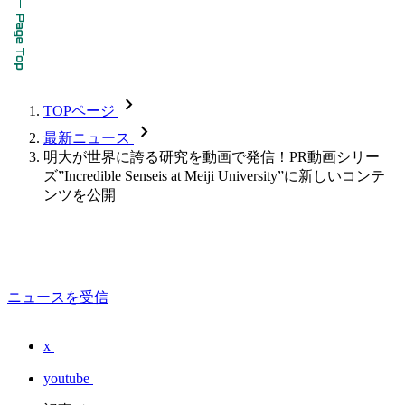
chevron_forward
TOPページ
chevron_forward
最新ニュース
明大が世界に誇る研究を動画で発信！PR動画シリー
ズ”Incredible Senseis at Meiji University”に新しいコンテ
ンツを公開
ニュースを受信
x
youtube