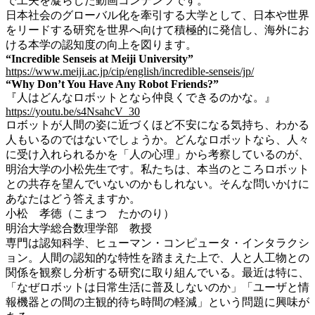
で工夫を凝らした動画コンテンツです。
日本社会のグローバル化を牽引する大学として、日本や世界
をリードする研究を世界へ向けて積極的に発信し、海外にお
ける本学の認知度の向上を図ります。
“Incredible Senseis at Meiji University”
https://www.meiji.ac.jp/cip/english/incredible-senseis/jp/
“Why Don’t You Have Any Robot Friends?”
『人はどんなロボットとなら仲良くできるのかな。』
https://youtu.be/s4NsahcV_30
ロボットが人間の姿に近づくほど不安になる気持ち、わかる
人もいるのではないでしょうか。どんなロボットなら、人々
に受け入れられるかを「人の心理」から考察しているのが、
明治大学の小松先生です。私たちは、本当のところロボット
との共存を望んでいないのかもしれない。そんな問いかけに
あなたはどう答えますか。
小松 孝徳（こまつ たかのり）
明治大学総合数理学部 教授
専門は認知科学、ヒューマン・コンピュータ・インタラクシ
ョン。人間の認知的な特性を踏まえた上で、人と人工物との
関係を観察し分析する研究に取り組んでいる。最近は特に、
「なぜロボットは日常生活に普及しないのか」「ユーザと情
報機器との間の主観的待ち時間の軽減」という問題に興味が