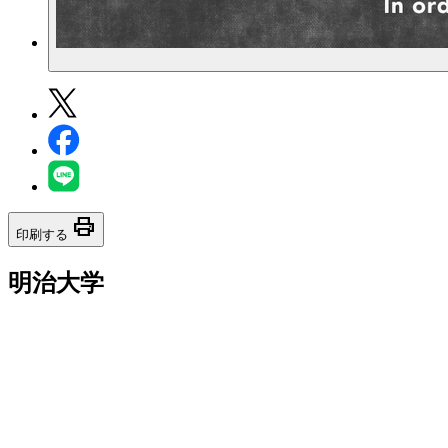
print
印刷する
明治大学