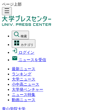
ページ上部
density_medium
検索
カテゴリ
ログイン
ニュースを受信
最新ニュース
ランキング
大学ニュース
小中高ニュース
大学発ベンチャー
ニュース特集
動画ニュース
青山学院大学