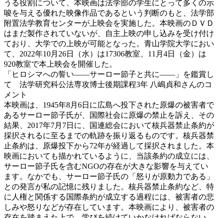
うる役割について、本映画は法学部の学生にとって多くの示
唆を与える優れた映像作品であるという判断のもと、法学部
附置法学教育センターが上映会を実施した。本映画のＤＶＤ
はまだ製作されていないが、自主上映の申し込みを受け付け
ており、大学での上映が可能となった。青山学院大学におい
て、2022年10月26日（水）は17306教室、11月4日（金）は
920教室で本上映会を開催した。
「ヒロシマへの誓い――サーロー節子と共に――」を鑑賞し
て 法学研究科公法専攻博士後期課程3年 八嶋貞和さんのコ
メント
本映画は、1945年8月6日に広島へ投下された原爆の被害者で
あるサーロー節子氏が、国際社会に原爆の禁止を訴え、その
結果、2017年7月7日に、国連総会において核兵器禁止条約が
採択されるに至るまでの軌跡を振り返るものです。核兵器禁
止条約は、原爆投下から72年が経過して採択されました。本
映画においても描かれているように、当該条約の成立には、
サーロー節子氏を含むNGOの存在が大きな影響を与えてい
ます。なかでも、サーロー節子氏の「怒りが原動力である」
との発言が私の記憶に残りました。核兵器禁止条約など、特
に人権と関係する国際条約が成立する過程には、被害者の悲
しみや怒りなどが存在しています。本映画により、被害者の
存在を踏まえた上で、学びを続けていかなければならない