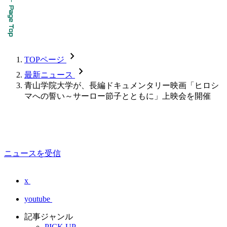
chevron_forward
TOPページ
chevron_forward
最新ニュース
青山学院大学が、長編ドキュメンタリー映画「ヒロシ
マへの誓い～サーロー節子とともに」上映会を開催
ニュースを受信
x
youtube
記事ジャンル
PICK UP