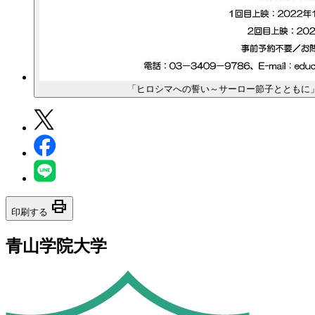
「ヒロシマへの誓い～サーロー節子とともに
print
印刷する
青山学院大学