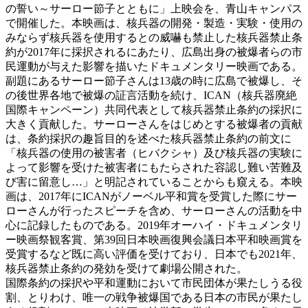
の誓い～サーロー節子とともに」上映会を、青山キャンパス
で開催した。本映画は、核兵器の開発・製造・実験・使用の
みならず核兵器を使用するとの威嚇も禁止した核兵器禁止条
約が2017年に採択されるにあたり、広島出身の被爆者らの市
民運動が与えた影響を描いたドキュメンタリー映画である。
副題にあるサーロー節子さんは13歳の時に広島で被爆し、そ
の後世界各地で被爆の証言活動を続け、ICAN（核兵器廃絶
国際キャンペーン）共同代表として核兵器禁止条約の採択に
大きく貢献した。サーローさんをはじめとする被爆者の貢献
は、条約採択の趣旨目的を述べた核兵器禁止条約の前文に
「核兵器の使用の被害者（ヒバクシャ）及び核兵器の実験に
よって影響を受けた被害者にもたらされた容認し難い苦難及
び害に留意し…」と明記されていることからも窺える。本映
画は、2017年にICANがノーベル平和賞を受賞した際にサー
ローさんが行ったスピーチを含め、サーローさんの活動を中
心に記録したものである。2019年オーハイ・ドキュメンタリ
ー映画祭観客賞、第39回日本映画復興会議日本平和映画賞を
受賞するなど既に高い評価を受けており、日本でも2021年、
核兵器禁止条約の発効を受けて劇場公開された。
国際条約の採択や平和運動において市民団体が果たしうる役
割、とりわけ、唯一の戦争被爆国である日本の市民が果たし