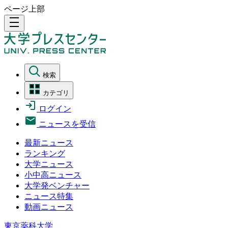
ページ上部
density_medium
検索
カテゴリ
ログイン
ニュースを受信
最新ニュース
ランキング
大学ニュース
小中高ニュース
大学発ベンチャー
ニュース特集
動画ニュース
東京薬科大学