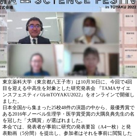
東京薬科大学（東京都八王子市）は10月30日に、今回で4回
目を迎える中高生を対象とした研究発表会 『TAMAサイエ
ンスフェスティバルinTOYAKU2022』をオンラインで開催し
ました。
日本全国から集まった25校48件の演題の中から、最優秀賞で
ある2016年ノーベル生理学・医学賞受賞の大隅良典先生の名
を冠した「大隅賞」が選ばれました。
本会では、発表者が事前に研究の発表要旨（A4一枚）と発
表動画（5分間）を提出し、参加者はそれを事前に閲覧した