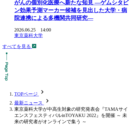
がんの個別化医療へ新たな知見 ―ゲムシタビ
ン効果予測マーカー候補を見出した大学・病
院連携による多機関共同研究―
2026.06.25 14:00
東京薬科大学
すべてを見る
chevron_forward
TOPページ
chevron_forward
最新ニュース
東京薬科大学が中高生対象の研究発表会『TAMAサイ
エンスフェスティバルinTOYAKU 2022』を開催 ～ 未
来の研究者がオンラインで集う ～