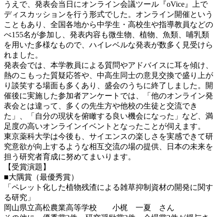
うえで、発表会当日にオンライン会議ツール『oVice』上で
ディスカッションを行う形式でした。オンライン開催という
こともあり、全国各地から中学生・高校生や指導教員などの
べ155名が参加し、発表内容も微生物、植物、魚類、哺乳類
を用いた多様なもので、ハイレベルな発表が数多く見受けら
れました。
発表会では、本学教員による質問やアドバイスに耳を傾け、
熱のこもった質疑応答や、中高生同士の意見交換で盛り上が
り談笑する場面も多くあり、盛会のうちに終了しました。開
催後に実施した参加者アンケートでは、「他のオンライン発
表会とは違って、多くの先生方や他校の生徒と交流でき
た」、「自分の現状を俯瞰する良い機会になった」など、満
足度の高いオンラインイベントとなったことが伺えます。
東京薬科大学は今後も、サイエンスの楽しさを実感できて研
究意欲が向上するような相互交流の場の提供、日本の未来を
担う研究者育成に努めてまいります。
【受賞演題】
■大隅賞（最優秀賞）
「ペレット化した植物残渣による雑草抑制資材の開発に関す
る研究」
岡山県立高松農業高等学校 小梶 一夏 さん