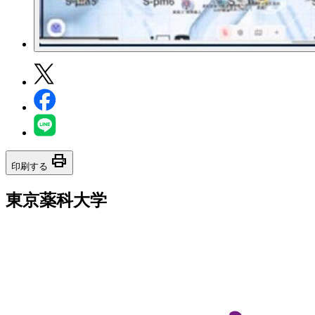
print
印刷する
東京薬科大学