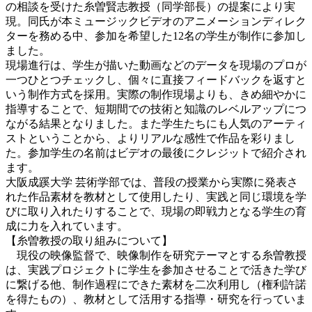
の相談を受けた糸曽賢志教授（同学部長）の提案により実
現。同氏が本ミュージックビデオのアニメーションディレク
ターを務める中、参加を希望した12名の学生が制作に参加し
ました。
現場進行は、学生が描いた動画などのデータを現場のプロが
一つひとつチェックし、個々に直接フィードバックを返すと
いう制作方式を採用。実際の制作現場よりも、きめ細やかに
指導することで、短期間での技術と知識のレベルアップにつ
ながる結果となりました。また学生たちにも人気のアーティ
ストということから、よりリアルな感性で作品を彩りまし
た。参加学生の名前はビデオの最後にクレジットで紹介され
ます。
大阪成蹊大学 芸術学部では、普段の授業から実際に発表さ
れた作品素材を教材として使用したり、実践と同じ環境を学
びに取り入れたりすることで、現場の即戦力となる学生の育
成に力を入れています。
【糸曽教授の取り組みについて】
現役の映像監督で、映像制作を研究テーマとする糸曽教授
は、実践プロジェクトに学生を参加させることで活きた学び
に繋げる他、制作過程にできた素材を二次利用し（権利許諾
を得たもの）、教材として活用する指導・研究を行っていま