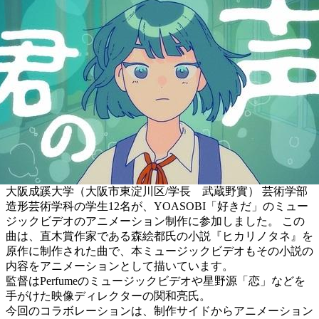
大阪成蹊大学（大阪市東淀川区/学長 武蔵野實） 芸術学部
造形芸術学科の学生12名が、YOASOBI「好きだ」のミュー
ジックビデオのアニメーション制作に参加しました。 この
曲は、直木賞作家である森絵都氏の小説『ヒカリノタネ』を
原作に制作された曲で、本ミュージックビデオもその小説の
内容をアニメーションとして描いています。
監督はPerfumeのミュージックビデオや星野源「恋」などを
手がけた映像ディレクターの関和亮氏。
今回のコラボレーションは、制作サイドからアニメーション