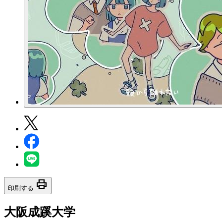
print
印刷する
大阪成蹊大学