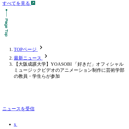
すべてを見る
chevron_forward
TOPページ
chevron_forward
最新ニュース
【大阪成蹊大学】YOASOBI 「好きだ」オフィシャル
ミュージックビデオのアニメーション制作に芸術学部
の教員・学生らが参加
ニュースを受信
x