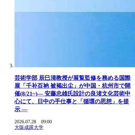
芸術学部 辰巳清教授が展覧監修を務める国際
展「千补百衲 被褐出尘」が中国・杭州市で開
催(8/21~)― 安藤忠雄氏設計の良渚文化芸術中
心にて、日中の手仕事と「循環の思想」を提
示 ―
2026.07.28 09:00
大阪成蹊大学