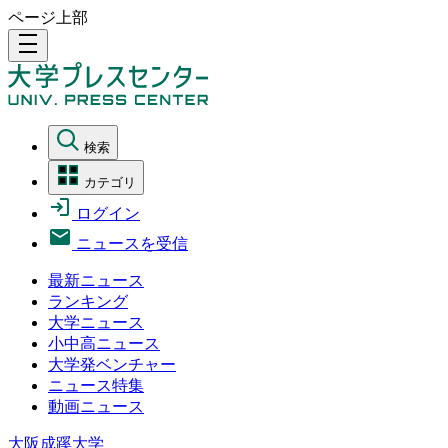
ページ上部
density_medium
検索
カテゴリ
ログイン
ニュースを受信
最新ニュース
ランキング
大学ニュース
小中高ニュース
大学発ベンチャー
ニュース特集
動画ニュース
大阪成蹊大学