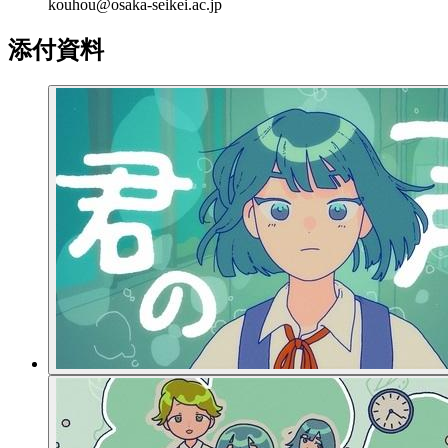
kouhou@osaka-seikei.ac.jp
添付資料