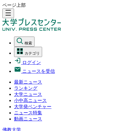
ページ上部
density_medium
検索
カテゴリ
ログイン
ニュースを受信
最新ニュース
ランキング
大学ニュース
小中高ニュース
大学発ベンチャー
ニュース特集
動画ニュース
佛教大学