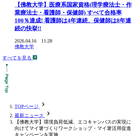
【佛教大学】医療系国家資格(理学療法士・作
業療法士・看護師・保健師) すべて合格率
100％達成! 看護師は4年連続、保健師は8年連
続の快挙!!
2026.04.16 11:28
佛教大学
すべてを見る
chevron_forward
TOPページ
chevron_forward
最新ニュース
【佛教大学】環境負荷低減、エコキャンパスの実現に
向けてマイ箸づくりワークショップ・マイ箸活用促進
キャンペーンを実施