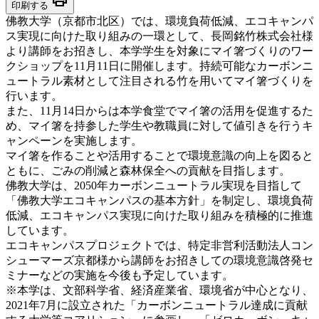
印刷する
佛教大学（京都市北区）では、環境負荷低減、エコキャンパ
ス実現に向けた取り組みの一環として、長岡銘竹株式会社様
より講師をお招きし、本学学生を対象にマイ箸づくりのワー
クショップを11月11日に開催します。持続可能なカーボンニ
ュートラル素材として注目される竹を用いてマイ箸づくりを
行います。
また、11月14日からは本学食堂でマイ箸の活用を促進するた
め、マイ箸を持参した学生や教職員に対して値引きを行うキ
ャンペーンを実施します。
マイ箸を作ることや活用することで環境意識の向上を図ると
ともに、ごみの削減と森林保全への貢献を目指します。
佛教大学は、2050年カーボンニュートラル実現を目指して
「佛教大学エコキャンパスの基本方針」を制定し、環境負荷
低減、エコキャンパス実現に向けた取り組みを積極的に推進
しています。
エコキャンパスプロジェクトでは、特定非営利活動法人コン
シューマーズ京都様から講師をお招きしての環境意識啓発セ
ミナーなどの実施を今後も予定しています。
※本学は、文部科学省、経済産業省、環境省が中心となり、
2021年7月に設立された「カーボンニュートラル達成に貢献