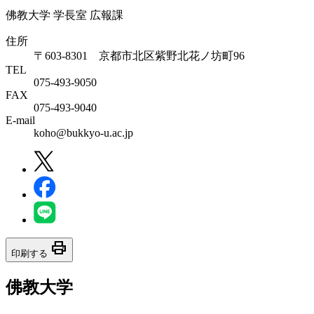
佛教大学 学長室 広報課
住所
〒603-8301 京都市北区紫野北花ノ坊町96
TEL
075-493-9050
FAX
075-493-9040
E-mail
koho@bukkyo-u.ac.jp
print
印刷する
佛教大学