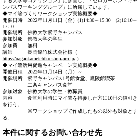
する大学等コアリション」に参画し、「ゼロカーボン・キャ
ンパスワーキンググループ」に所属しています。
◆マイ箸づくりワークショップ実施概要◆
開催日時：2022年11月11日（金）(1)14:30～15:30 (2)16:10～
17:10
開催場所：佛教大学紫野キャンパス
参加対象：佛教大学の学生
参加費 ：無料
講師 ：長岡銘竹株式会社様（
https://nagaokameichiku.shop-pro.jp/
）
◆マイ箸活用促進キャンペーン実施概要◆
開催日程：2022年11月14日（月）～
開催場所：紫野キャンパス1号館食堂、鷹陵館喫茶
二条キャンパス食堂
参加対象：佛教大学の学生・教職員
内容 ：食堂利用時にマイ箸を持参した方に10円の値引き
を行う。
※ワークショップで作成したもの以外も対象とす
る。
本件に関するお問い合わせ先