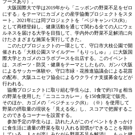
ブースあり）。
大阪国際大で学は2019年から「ニッポンの野菜不足をゼロ
にする」をテーマにカゴメとの産学協働プロジェクトをスタ
ート。2021年には同プロジェクトを「ベジキャンパス(R)」
として商標登録し、健康活動を通じて関わる全ての人にウェ
ルネスを届ける大学を目指して、学内外の野菜不足解消に向
けたさまざまな施策を実行してきた。
このたびプロジェクトの一環として、守口市大枝公園で開
催される「大枝公園スマイルデー『もりっしゅ』」に大阪国
際大学とカゴメのコラボブースを出店する。このイベント
は、スポーツ・防災・健康をテーマとしたもの。ガンバ大阪
によるサッカー体験や、守口市緑・花推進協議会による花苗
の配布、大阪ユニセフ協会によるウクライナ支援募金などが
行われる。
協働プロジェクトに取り組む学生らは、1食で約170ｇ相当
の野菜を使用した「ニコニコカレー」を150食限定で販売。
そのほか、カゴメの「ベジチェック(R)」（※）を使用して
野菜の摂取量の現状を「見える化」し、スコアで把握するこ
とのできるコーナーを設置する。
参加予定の学生らは、訪れた人がこのイベントをきっかけ
に食生活に適量の野菜を取り入れる習慣ができることを期待
している。人々が楽しみながら野菜不足を解消し、もっと健