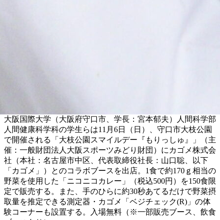
大阪国際大学（大阪府守口市、学長：宮本郁夫）人間科学部
人間健康科学科の学生らは11月6日（日）、守口市大枝公園
で開催される「大枝公園スマイルデー『もりっしゅ』」（主
催：一般財団法人大阪スポーツみどり財団）にカゴメ株式会
社（本社：名古屋市中区、代表取締役社長：山口聡、以下
「カゴメ」）とのコラボブースを出店。1食で約170ｇ相当の
野菜を使用した「ニコニコカレー」（税込500円）を150食限
定で販売する。また、手のひらに約30秒あてるだけで野菜摂
取量を推定できる測定器・カゴメ「ベジチェック(R)」の体
験コーナーも設置する。入場無料（※一部販売ブース、飲食