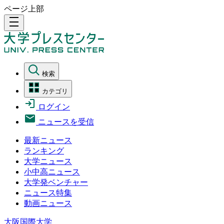
ページ上部
density_medium
検索
カテゴリ
ログイン
ニュースを受信
最新ニュース
ランキング
大学ニュース
小中高ニュース
大学発ベンチャー
ニュース特集
動画ニュース
大阪国際大学