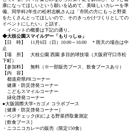
康になってほしいという願いを込めて、美味しいカレーを準
備。同学科2年生の松村志帆さんは「市民の方にもっと野菜
をたくさんとってほしいので、そのきっかけづくりとしての
イベントにしたい」と話す。
イベントの概要は下記の通り。
◆大枝公園スマイルデー「もりっしゅ」
【日 時】 11月6日（日）10:00～16:00 ＊雨天の場合は中
止
【場 所】 大枝公園 西園 多目的球技場（大阪府守口市松
下町）
【参加料】 無料（※一部販売ブース、飲食ブースあり）
【内 容】
都道府県PRコーナー
健康・防災啓発コーナー
こどもスマイルコーナー
緑化啓発コーナー
●大阪国際大学×カゴメ コラボブース
［健康・防災啓発コーナー］
・ベジチェック(R)による野菜摂取量測定
［飲食ブース］
・ニコニコカレーの販売（限定150食）