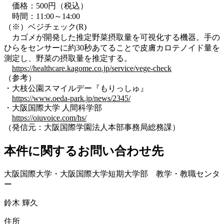
価格：500円（税込）
時間：11:00～14:00
（※）ベジチェック(R)
カゴメが開発した推定野菜摂取量を可視化する機器。手の
ひらをセンサーに約30秒あてることで皮膚カロテノイド量を
測定し、野菜の摂取量を推定する。
https://healthcare.kagome.co.jp/service/vege-check
（参考）
・大枝公園スマイルデー『もりっしゅ』
https://www.oeda-park.jp/news/2345/
・大阪国際大学 人間科学部
https://oiuvoice.com/hs/
（発信元：大阪国際学園法人本部事務局総務課）
本件に関するお問い合わせ先
大阪国際大学・大阪国際大学短期大学部 教学・教職センタ
ー
鈴木 輝久
住所