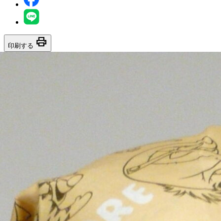
print
印刷する