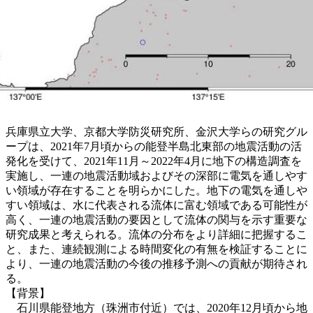
兵庫県立大学、京都大学防災研究所、金沢大学らの研究グル
ープは、2021年7月頃からの能登半島北東部の地震活動の活
発化を受けて、2021年11月～2022年4月に地下の構造調査を
実施し、一連の地震活動域およびその深部に電気を通しやす
い領域が存在することを明らかにした。地下の電気を通しや
すい領域は、水に代表される流体に富む領域である可能性が
高く、一連の地震活動の要因として流体の関与を示す重要な
研究成果と考えられる。流体の分布をより詳細に把握するこ
と、また、連続観測による時間変化の有無を検証することに
より、一連の地震活動の今後の推移予測への貢献が期待され
る。
【背景】
石川県能登地方（珠洲市付近）では、2020年12月頃から地