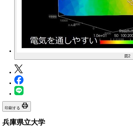
図2
print
印刷する
兵庫県立大学