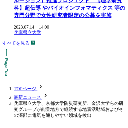
ルージョン）推進プロジェクト 【理学研究
科】超伝導 やバイオインフォマティクス 等の
専門分野で女性研究者限定の公募を実施
2023.07.14 14:00
兵庫県立大学
すべてを見る
chevron_forward
TOPページ
chevron_forward
最新ニュース
兵庫県立大学、京都大学防災研究所、金沢大学らの研
究グループが能登地方で継続する地震活動域およびそ
の深部に電気を通しやすい領域を検出