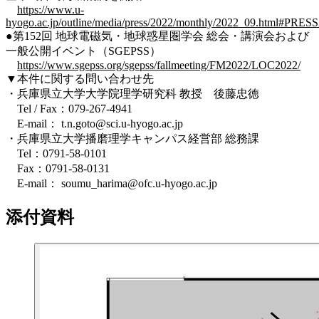
https://www.u-
hyogo.ac.jp/outline/media/press/2022/monthly/2022_09.html#PRE
●第152回 地球電磁気・地球惑星圏学会 総会・講演会および
一般公開イベント（SGEPSS）
https://www.sgepss.org/sgepss/fallmeeting/FM2022/LOC2022/
▼本件に関する問い合わせ先
・兵庫県立大学大学院理学研究科 教授 後藤忠徳
Tel / Fax：079-267-4941
E-mail： t.n.goto@sci.u-hyogo.ac.jp
・兵庫県立大学播磨理学キャンパス経営部 総務課
Tel：0791-58-0101
Fax：0791-58-0131
E-mail： soumu_harima@ofc.u-hyogo.ac.jp
添付資料