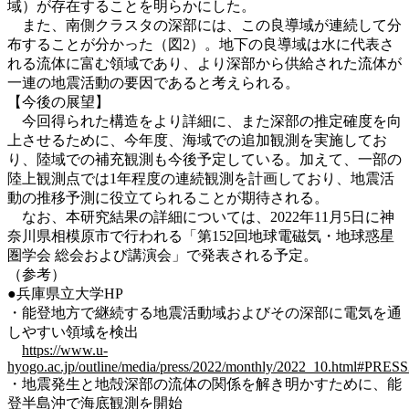
域）が存在することを明らかにした。
また、南側クラスタの深部には、この良導域が連続して分
布することが分かった（図2）。地下の良導域は水に代表さ
れる流体に富む領域であり、より深部から供給された流体が
一連の地震活動の要因であると考えられる。
【今後の展望】
今回得られた構造をより詳細に、また深部の推定確度を向
上させるために、今年度、海域での追加観測を実施してお
り、陸域での補充観測も今後予定している。加えて、一部の
陸上観測点では1年程度の連続観測を計画しており、地震活
動の推移予測に役立てられることが期待される。
なお、本研究結果の詳細については、2022年11月5日に神
奈川県相模原市で行われる「第152回地球電磁気・地球惑星
圏学会 総会および講演会」で発表される予定。
（参考）
●兵庫県立大学HP
・能登地方で継続する地震活動域およびその深部に電気を通
しやすい領域を検出
https://www.u-
hyogo.ac.jp/outline/media/press/2022/monthly/2022_10.html#PRES
・地震発生と地殻深部の流体の関係を解き明かすために、能
登半島沖で海底観測を開始