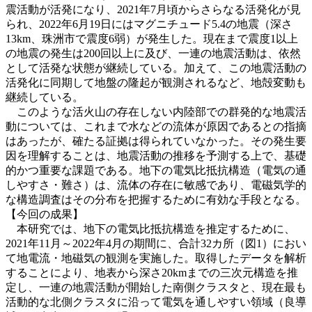
震活動が活発になり、2021年7月頃からさらなる活発化が見
られ、2022年6月19日にはマグニチュード5.4の地震（深さ
13km、珠洲市で震度6弱）が発生した。現在まで震度1以上
の地震の発生は200回以上に及び、一連の地震活動は、依然
として活発な状態が継続している。加えて、この地震活動の
活発化に同期して地盤の隆起が観測されるなど、地殻変動も
継続している。
このような活火山の存在しない内陸部での群発的な地震活
動については、これまで水などの流体が原因であるとの指摘
はあったが、確たる証拠は得られていなかった。その発生要
因を理解することは、地震活動の推移を予測する上で、基礎
的かつ重要な課題である。地下の電気比抵抗構造（電気の通
しやすさ・難さ）は、流体の存在に敏感であり、電磁気学的
な構造調査はその分布を把握するために有効な手段となる。
【今回の成果】
本研究では、地下の電気比抵抗構造を推定するために、
2021年11月～2022年4月の期間に、合計32カ所（図1）におい
て地電流・地磁気の観測を実施した。取得したデータを解析
することにより、地表から深さ20kmまでの三次元構造を推
定し、一連の地震活動が開始した南側クラスタと、現在最も
活動的な北側クラスタに沿って電気を通しやすい領域（良導