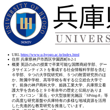
URL
https://www.u-hyogo.ac.jp/index.html
住所
兵庫県神戸市西区学園西町8-2-1
概要
英語のみの授業で卒業可能な国際商経学部、デー
タサイエンティストを養成する社会情報科学部を含む
６学部、９つの大学院研究科、５つの附置研究所のほ
か、附属中学校、高等学校を有する公立総合大学で
す。前身の神戸商科大学、姫路工業大学、兵庫県立看
護大学を含めると９０有余年の歴史と伝統がありま
す。スパコン「富岳」や大型放射光施設「SPring-8」等
の高度な研究基盤や兵庫特有の多様な地域資源を活用
した先進的な教育研究を推進しています。