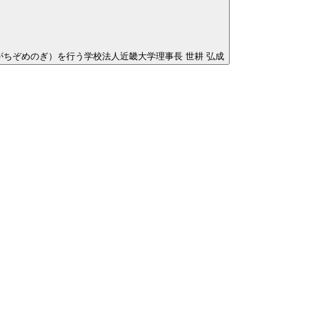
ちぞめのぎ）を行う学校法人近畿大学理事長 世耕 弘成