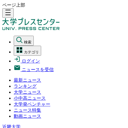
ページ上部
density_medium
検索
カテゴリ
ログイン
ニュースを受信
最新ニュース
ランキング
大学ニュース
小中高ニュース
大学発ベンチャー
ニュース特集
動画ニュース
近畿大学