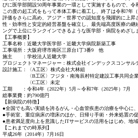
びに医学部開設50周年事業の一環として実施するもので、令和7
この度の起工式をもって本体工事に着工し、終了は令和7年（
評価をさらに高め、アジア・世界での認知度を飛躍的に上昇
性・効率性と安定的経営基盤を確立し、最先端高度医療の継
ングで上位にランクインできるような医学部・病院をめざし
【工事概要】
工事名称：近畿大学医学部・近畿大学病院新築工事
工事場所：大阪府堺市南区三原台1丁3番9 他
施主 ：学校法人近畿大学
プロジェクトマネージャー：株式会社インデックスコンサル
設計施工：〈A工区〉株式会社大林組
〈B工区〉フジタ・南海辰村特定建設工事共同企業
〈C工区〉未定
工期 ：令和4年（2022年）5月～令和7年（2025年）7月
総事業費：約790億円
【新病院の特徴】
●全国でも高い実績を誇るがん・心血管疾患の治療を中心に
●手術室、重症病床の増床のほか、日帰り手術・外来処置の
●患者満足度向上を意識したITサービスの活用をはじめ、地
【これまでの時系列】
平成26年（2014年）7月16日