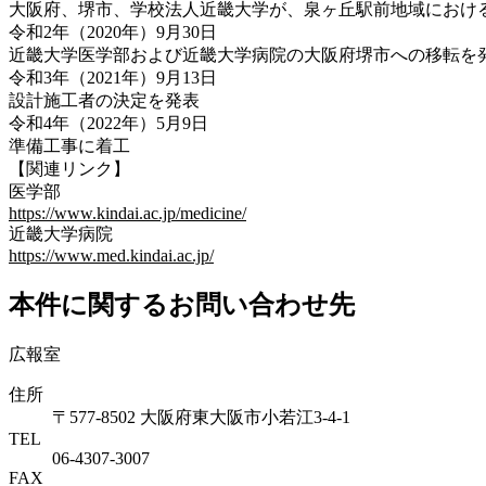
大阪府、堺市、学校法人近畿大学が、泉ヶ丘駅前地域におけ
令和2年（2020年）9月30日
近畿大学医学部および近畿大学病院の大阪府堺市への移転を
令和3年（2021年）9月13日
設計施工者の決定を発表
令和4年（2022年）5月9日
準備工事に着工
【関連リンク】
医学部
https://www.kindai.ac.jp/medicine/
近畿大学病院
https://www.med.kindai.ac.jp/
本件に関するお問い合わせ先
広報室
住所
〒577-8502 大阪府東大阪市小若江3-4-1
TEL
06‐4307‐3007
FAX