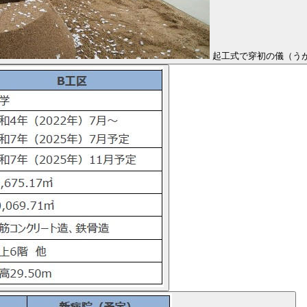
起工式で穿初の儀（うが