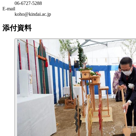
06‐6727‐5288
E-mail
koho@kindai.ac.jp
添付資料