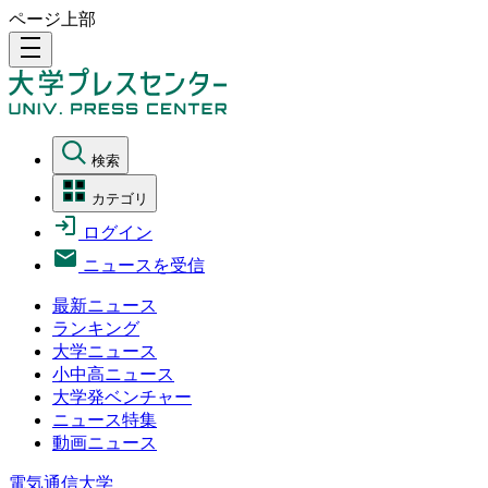
ページ上部
density_medium
検索
カテゴリ
ログイン
ニュースを受信
最新ニュース
ランキング
大学ニュース
小中高ニュース
大学発ベンチャー
ニュース特集
動画ニュース
電気通信大学