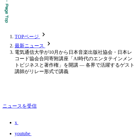
chevron_forward
TOPページ
chevron_forward
最新ニュース
電気通信大学が10月から日本音楽出版社協会・日本レ
コード協会合同寄附講座「AI時代のエンタテインメン
トビジネスと著作権」を開講 — 各界で活躍するゲスト
講師がリレー形式で講義
ニュースを受信
x
youtube