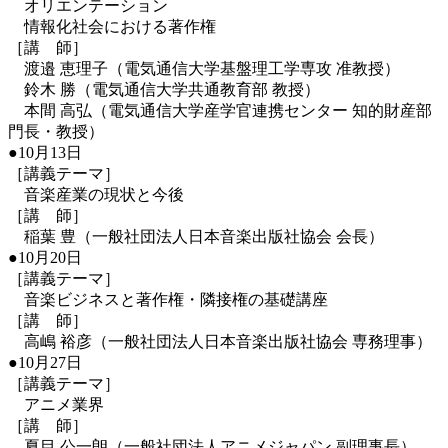
オリエンテーション
情報化社会における著作権
［講 師］
渡邉 恵理子（電気通信大学基盤理工学専攻 准教授）
鈴木 勝（電気通信大学共通教育部 教授）
本間 高弘（電気通信大学産学官連携センター 知的財産部
門長・教授）
●10月13日
［講義テーマ］
音楽産業の現状と今後
［講 師］
稲葉 豊（一般社団法人日本音楽出版社協会 会長）
●10月20日
［講義テーマ］
音楽ビジネスと著作権・隣接権の基礎講座
［講 師］
高嶋 裕彦（一般社団法人日本音楽出版社協会 専務理事）
●10月27日
［講義テーマ］
アニメ業界
［講 師］
夏目 公一朗（一般社団法人アニメジャパン 副理事長）