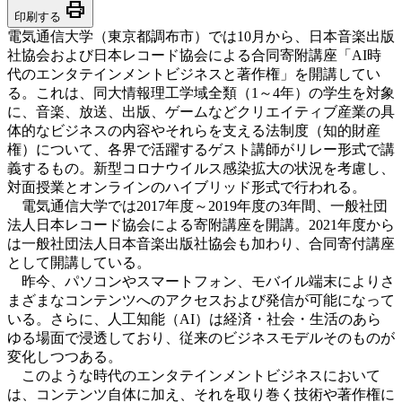
print
印刷する
電気通信大学（東京都調布市）では10月から、日本音楽出版
社協会および日本レコード協会による合同寄附講座「AI時
代のエンタテインメントビジネスと著作権」を開講してい
る。これは、同大情報理工学域全類（1～4年）の学生を対象
に、音楽、放送、出版、ゲームなどクリエイティブ産業の具
体的なビジネスの内容やそれらを支える法制度（知的財産
権）について、各界で活躍するゲスト講師がリレー形式で講
義するもの。新型コロナウイルス感染拡大の状況を考慮し、
対面授業とオンラインのハイブリッド形式で行われる。
電気通信大学では2017年度～2019年度の3年間、一般社団
法人日本レコード協会による寄附講座を開講。2021年度から
は一般社団法人日本音楽出版社協会も加わり、合同寄付講座
として開講している。
昨今、パソコンやスマートフォン、モバイル端末によりさ
まざまなコンテンツへのアクセスおよび発信が可能になって
いる。さらに、人工知能（AI）は経済・社会・生活のあら
ゆる場面で浸透しており、従来のビジネスモデルそのものが
変化しつつある。
このような時代のエンタテインメントビジネスにおいて
は、コンテンツ自体に加え、それを取り巻く技術や著作権に