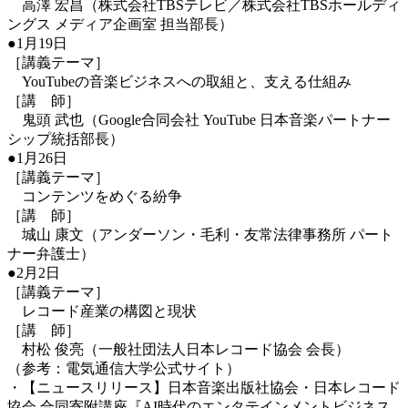
高澤 宏昌（株式会社TBSテレビ／株式会社TBSホールディ
ングス メディア企画室 担当部長）
●1月19日
［講義テーマ］
YouTubeの音楽ビジネスへの取組と、支える仕組み
［講 師］
鬼頭 武也（Google合同会社 YouTube 日本音楽パートナー
シップ統括部長）
●1月26日
［講義テーマ］
コンテンツをめぐる紛争
［講 師］
城山 康文（アンダーソン・毛利・友常法律事務所 パート
ナー弁護士）
●2月2日
［講義テーマ］
レコード産業の構図と現状
［講 師］
村松 俊亮（一般社団法人日本レコード協会 会長）
（参考：電気通信大学公式サイト）
・【ニュースリリース】日本音楽出版社協会・日本レコード
協会 合同寄附講座『AI時代のエンタテインメントビジネス