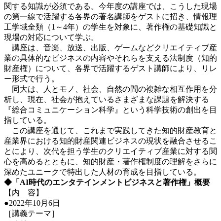
関する知識が必須である。今年度の講座では、こうした現場
の第一線で活躍する各界の著名講師をゲストに招き、情報理
工学域全類（1～4年）の学生を対象に、著作権の基礎知識と
現場の対応について学ぶ。
講座は、音楽、放送、出版、ゲームなどクリエイティブ産
業の具体的なビジネスの内容やそれらを支える法制度（知的
財産権）について、各界で活躍するゲスト講師により、リレ
ー形式で行う。
同大は、人とモノ、社会、自然の間の複雑な相互作用を分
析し、現在、社会が抱えているさまざまな課題を解決する
『総合コミュニケーション科学』という科学技術の創出を目
指している。
この講座を通じて、これまで実践してきた知的財産教育と
産業界における知的財産関連ビジネスの現状を融合させるこ
とにより、次代を担う学生のクリエイティブ産業に対する関
心を高めるとともに、知的財産・著作権制度の理解をさらに
深めたユニークで特出した人材の育成を目指している。
◆「AI時代のエンタテインメントビジネスと著作権」概要
【内 容】
●2022年10月6日
［講義テーマ］