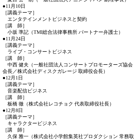
●11月10日
［講義テーマ］
エンタテインメントビジネスと契約
［講 師］
小坂 準記（TMI総合法律事務所 パートナー弁護士）
●11月24日
［講義テーマ］
ライブ・コンサートビジネス
［講 師］
中西 健夫（一般社団法人コンサートプロモーターズ協会
会長／株式会社ディスクガレージ 取締役会長）
●12月1日
［講義テーマ］
音楽配信ビジネス
［講 師］
板橋 徹（株式会社レコチョク 代表取締役社長）
●12月8日
［講義テーマ］
キャラクタービジネス
［講 師］
久保 雅一（株式会社小学館集英社プロダクション 常務取