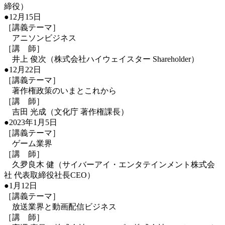
締役）
●12月15日
［講義テーマ］
アニソンビジネス
［講 師］
井上 俊次（株式会社ハイウェイスター Shareholder）
●12月22日
［講義テーマ］
著作権政策のいまとこれから
［講 師］
吉田 光成（文化庁 著作権課長）
●2023年1月5日
［講義テーマ］
ゲーム業界
［講 師］
久夛良木 健（サイバーアイ・エンタテインメント株式会
社 代表取締役社長CEO）
●1月12日
［講義テーマ］
放送業界と動画配信ビジネス
［講 師］