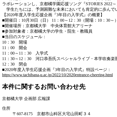
ラボレーションし、京都橘学園応援ソング『STORIES 20
学生たちには、予測困難な未来においても肯定的に歩んでい
【2020年度入学生応援企画『3年目の入学式』の概要】
■開催日：10月30日（日） 11：00～12：30（開場：10：30
■開催場所：京都橘大学 中央体育館大アリーナ
■参加対象者：京都橘大学の学生・院生・教職員
■当日のスケジュール：
10：30 開場
11：00 開会
11：00～11：30 入学式
11：30～12：30 河口恭吾氏スペシャルライブ・本学吹奏楽
12：30 閉会
■2020年度入学生応援企画『3年目の入学式』特設ページ：
https://www.tachibana-u.ac.jp/2022/10/2020entrance-cheering.html
本件に関するお問い合わせ先
京都橘大学 企画部 広報課
住所
〒607-8175 京都市山科区大宅山田町３４