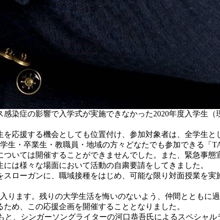
イルス感染症の影響で入学式が実施できなかった2020年度入学生
生を応援する機会としても位置付け、参加対象者は、全学生と
生・卒業生・教職員・地域の方々どなたでも参加できる「TACHI
については開催することができませんでした。また、緊急事態宣
生には様々な場面において活動の自粛要請をしてきました。
スローガンに、職域接種をはじめ、可能な限り対面授業を実
入ります。残りの大学生活を悔いのないよう、仲間とともに過
るため、この応援企画を開催することとなりました。
司会のもと、シンガーソングライターの河口恭吾氏によるスペシャ