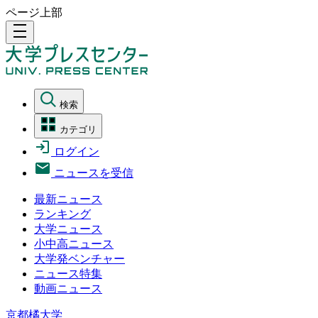
ページ上部
density_medium
検索
カテゴリ
ログイン
ニュースを受信
最新ニュース
ランキング
大学ニュース
小中高ニュース
大学発ベンチャー
ニュース特集
動画ニュース
京都橘大学