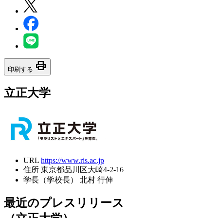
print
印刷する
立正大学
URL
https://www.ris.ac.jp
住所
東京都品川区大崎4-2-16
学長（学校長）
北村 行伸
最近のプレスリリース