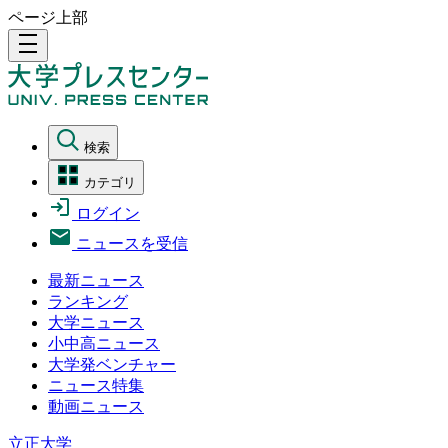
ページ上部
density_medium
検索
カテゴリ
ログイン
ニュースを受信
最新ニュース
ランキング
大学ニュース
小中高ニュース
大学発ベンチャー
ニュース特集
動画ニュース
立正大学