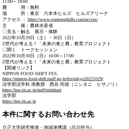
11:00～18:00
費 用：無料
場 所：東京 六本木ヒルズ ヒルズアリーナ
アクセス ：
https://www.roppongihills.com/access/
主 催：農林水産省
〇見る・触る 展示・体験
2022年10月29日（土）・30日（日）
Z世代が考える！「未来の食と農」教育プロジェクト
〇聞く トークセッション
2022年10月30日（日）16:00～17:00
Z世代が考える！「未来の食と農」教育プロジェクト
【関連リンク】
NIPPON FOOD SHIFT FES.
https://nippon-food-shift.maff.go.jp/fes/tokyo20221029/
法学部法学科 准教授 西谷 尚徳（ニシタニ ヒサノリ）
https://law.ris.ac.jp/staff/nishitani
法学部
https://law.ris.ac.jp
本件に関するお問い合わせ先
立正大学研究推進・地域連携課（品川担当）