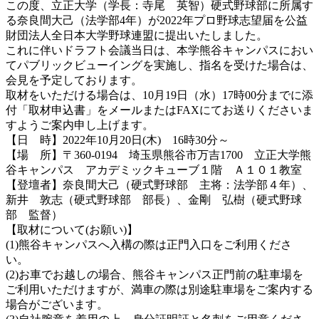
この度、立正大学（学長：寺尾 英智）硬式野球部に所属す
る奈良間大己（法学部4年）が2022年プロ野球志望届を公益
財団法人全日本大学野球連盟に提出いたしました。
これに伴いドラフト会議当日は、本学熊谷キャンパスにおい
てパブリックビューイングを実施し、指名を受けた場合は、
会見を予定しております。
取材をいただける場合は、10月19日（水）17時00分までに添
付「取材申込書」をメールまたはFAXにてお送りくださいま
すようご案内申し上げます。
【日 時】2022年10月20日(木) 16時30分～
【場 所】〒360-0194 埼玉県熊谷市万吉1700 立正大学熊
谷キャンパス アカデミックキューブ１階 Ａ１０１教室
【登壇者】奈良間大己（硬式野球部 主将：法学部４年）、
新井 敦志（硬式野球部 部長）、金剛 弘樹（硬式野球
部 監督）
【取材について(お願い)】
(1)熊谷キャンパスへ入構の際は正門入口をご利用くださ
い。
(2)お車でお越しの場合、熊谷キャンパス正門前の駐車場を
ご利用いただけますが、満車の際は別途駐車場をご案内する
場合がございます。