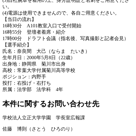
(3)自社腕章を着用の上、身分証明証と名刺をご用意くださ
い。
(4)電源は使用できませんので、各自ご用意ください。
【当日の流れ】
16時30分 A101教室入口で受付開始
16時55分 登壇者着席・紹介
17時00分 ドラフト会議（指名後、写真撮影と記者会見）
【選手紹介】
氏名：奈良間 大己（ならま たいき）
生年月日：2000年5月8日（22歳）
出身地：静岡県 菊川市出身
高校：常葉大学付属菊川高等学校
ポジション：内野手
投打：右投げ・右打ち
所属：法学部 法学科 4年
本件に関するお問い合わせ先
学校法人立正大学学園 学長室広報課
佐藤 博則（さとう ひろのり）