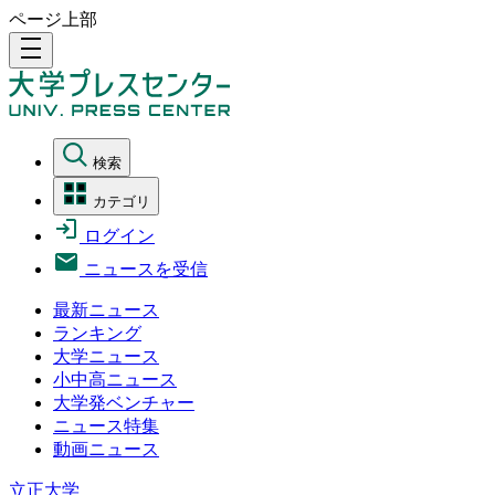
ページ上部
density_medium
検索
カテゴリ
ログイン
ニュースを受信
最新ニュース
ランキング
大学ニュース
小中高ニュース
大学発ベンチャー
ニュース特集
動画ニュース
立正大学