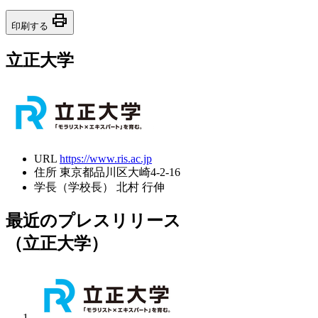
print
印刷する
立正大学
URL
https://www.ris.ac.jp
住所
東京都品川区大崎4-2-16
学長（学校長）
北村 行伸
最近のプレスリリース
（立正大学）