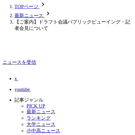
chevron_forward
TOPページ
chevron_forward
最新ニュース
【ご案内】ドラフト会議パブリックビューイング・記
者会見について
ニュースを受信
x
youtube
記事ジャンル
PICK UP
最新ニュース
ランキング
大学ニュース
小中高ニュース