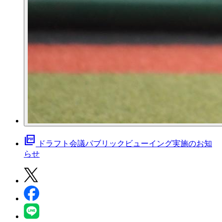
picture_as_pdf
ドラフト会議パブリックビューイング実施のお知
らせ